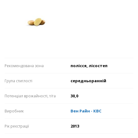
полісся, лісостеп
Рекомендована зона
середньоранній
Група стиглості
30,0
Потенціал врожайності, т/га
Вен Райн - КВС
Виробник
2013
Рік реєстрації