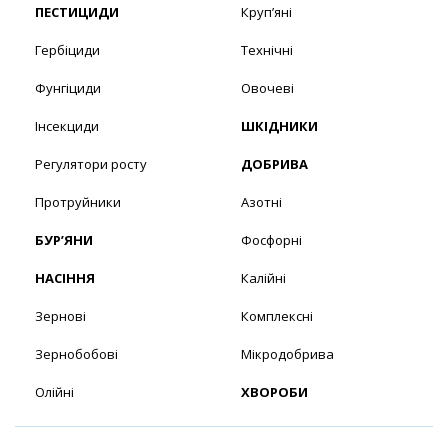
ПЕСТИЦИДИ
Круп’яні
Гербіциди
Технічні
Фунгіциди
Овочеві
Інсекциди
ШКІДНИКИ
Регулятори росту
ДОБРИВА
Протруйники
Азотні
БУР’ЯНИ
Фосфорні
НАСІННЯ
Калійні
Зернові
Комплексні
Зернобобові
Мікродобрива
Олійні
ХВОРОБИ