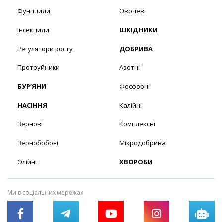
Фунгіциди
Овочеві
Інсекциди
ШКІДНИКИ
Регулятори росту
ДОБРИВА
Протруйники
Азотні
БУР’ЯНИ
Фосфорні
НАСІННЯ
Калійні
Зернові
Комплексні
Зернобобові
Мікродобрива
Олійні
ХВОРОБИ
Ми в соціальних мережах