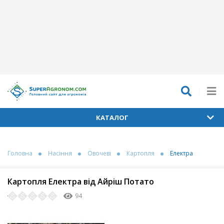
КАТАЛОГ
Головна
Насіння
Овочеві
Картопля
Електра
Картопля Електра від Айріш Потато
94