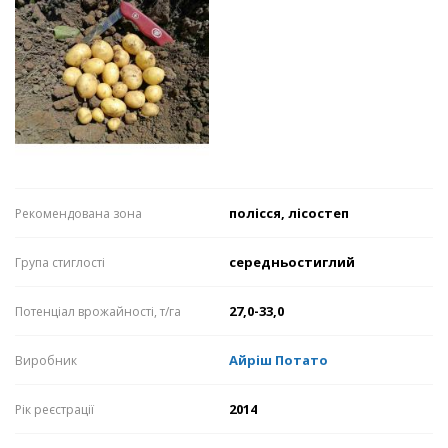
полісся, лісостеп
Рекомендована зона
середньостиглий
Група стиглості
27,0-33,0
Потенціал врожайності, т/га
Айріш Потато
Виробник
2014
Рік реєстрації