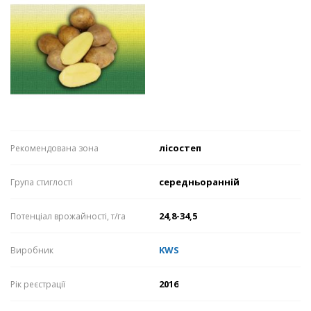
лісостеп
Рекомендована зона
середньоранній
Група стиглості
24,8-34,5
Потенціал врожайності, т/га
KWS
Виробник
2016
Рік реєстрації