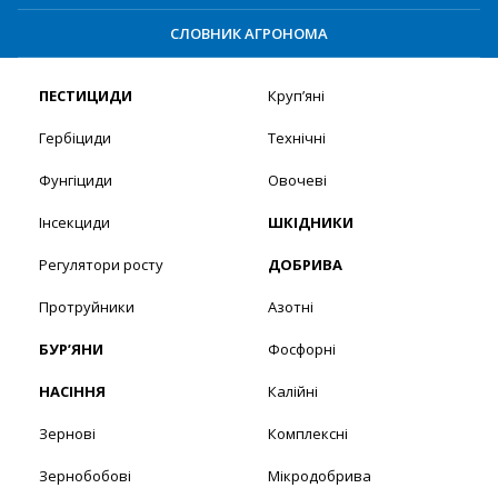
СЛОВНИК АГРОНОМА
ПЕСТИЦИДИ
Круп’яні
Гербіциди
Технічні
Фунгіциди
Овочеві
Інсекциди
ШКІДНИКИ
Регулятори росту
ДОБРИВА
Протруйники
Азотні
БУР’ЯНИ
Фосфорні
НАСІННЯ
Калійні
Зернові
Комплексні
Зернобобові
Мікродобрива