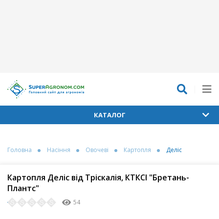
КАТАЛОГ
Головна
Насіння
Овочеві
Картопля
Деліс
Картопля Деліс від Тріскалія, КТКСІ "Бретань-
Плантс"
54