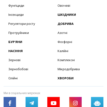
Фунгіциди
Овочеві
Інсекциди
ШКІДНИКИ
Регулятори росту
ДОБРИВА
Протруйники
Азотні
БУР’ЯНИ
Фосфорні
НАСІННЯ
Калійні
Зернові
Комплексні
Зернобобові
Мікродобрива
Олійні
ХВОРОБИ
Ми в соціальних мережах