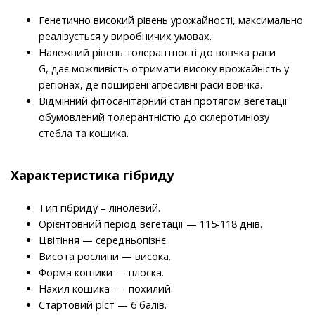
Генетично високий рівень урожайності, максимально
реалізується у виробничих умовах.
Належний рівень толерантності до вовчка раси
G, дає можливість отримати високу врожайність у
регіонах, де поширені агресивні раси вовчка.
Відмінний фітосанітарний стан протягом вегетації
обумовлений толерантністю до склеротиніозу
стебла та кошика.
Характеристика гібриду
Тип гібриду – лінолевий.
Орієнтовний період вегетації — 115-118 днів.
Цвітіння — середньопізнє.
Висота рослини — висока.
Форма кошики — плоска.
Нахил кошика — похилий.
Стартовий ріст — 6 балів.