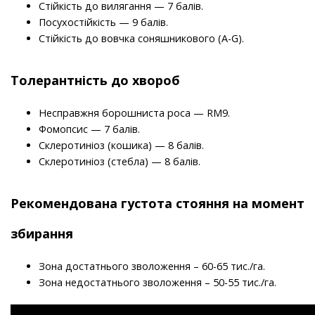
Стійкість до вилягання — 7 балів.
Посухостійкість — 9 балів.
Стійкість до вовчка соняшникового (А-G).
Толерантність до хвороб
Несправжня борошниста роса — RM9.
Фомопсис — 7 балів.
Склеротиніоз (кошика) — 8 балів.
Склеротиніоз (стебла) — 8 балів.
Рекомендована густота стояння на момент
збирання
Зона достатнього зволоження – 60-65 тис./га.
Зона недостатнього зволоження – 50-55 тис./га.