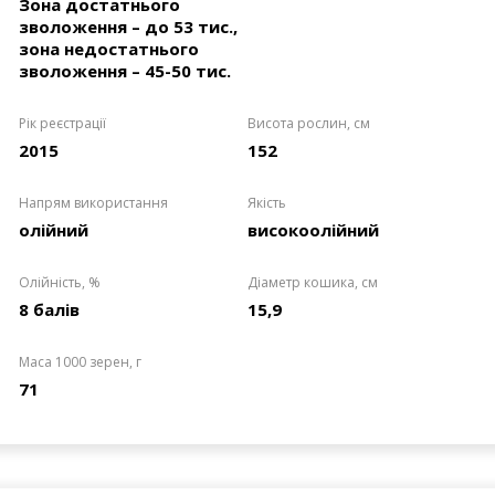
Зона достатнього
зволоження – до 53 тис.,
зона недостатнього
зволоження – 45-50 тис.
Рік реєстрації
Висота рослин, см
2015
152
Напрям використання
Якість
олійний
високоолійний
Олійність, %
Діаметр кошика, см
8 балів
15,9
Маса 1000 зерен, г
71