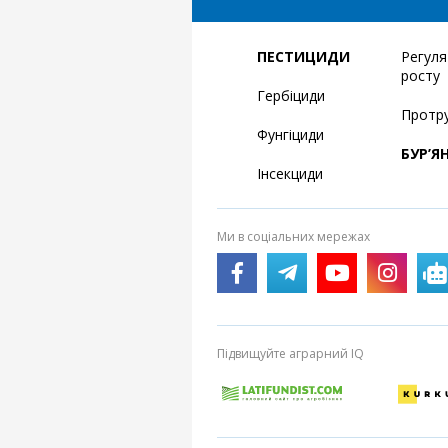
ПЕСТИЦИДИ
Регул
росту
Гербіциди
Протр
Фунгіциди
БУР’Я
Інсекциди
Ми в соціальних мережах
Підвищуйте аграрний IQ