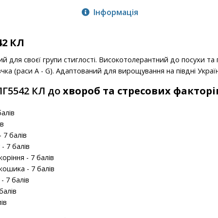
Інформація
42 КЛ
й для своєї групи стиглості. Високотолерантний до посухи та
ка (раси A - G). Адаптований для вирощування на півдні Украї
ЛГ5542 КЛ до
хвороб та стресових факторі
балів
ів
 7 балів
- 7 балів
коріння - 7 балів
 кошика - 7 балів
 - 7 балів
 балів
лів