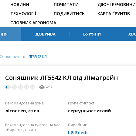
НОВИНИ
ПОЧИТАТИ
ДІЮЧІ РЕЧОВИНИ
ТЕХНОЛОГІЇ
ПОДИВИТИСЬ
КАРТА ҐРУНТІВ
СЛОВНИК АГРОНОМА
ННЯ
ДОБРИВА
БУР’ЯНИ
ХВ
Соняшник
ЛГ5542 КЛ
Соняшник ЛГ5542 КЛ від Лімагрейн
457
Рекомендована зона
Група стиглості
лісостеп, степ
середньостиглий
Рекомендована густота на час
Виробник
збирання, шт./га
LG Seeds