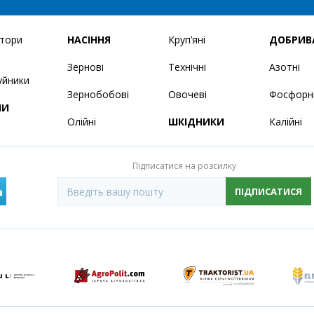
ятори
НАСІННЯ
Круп’яні
ДОБРИВ
Зернові
Технічні
Азотні
уйники
Зернобобові
Овочеві
Фосфорн
НИ
Олійні
ШКІДНИКИ
Калійні
Підписатися на розсилку
ПІДПИСАТИСЯ