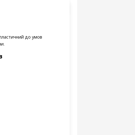
 пластичний до умов
ни.
в