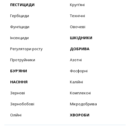
ПЕСТИЦИДИ
Круп’яні
Гербіциди
Технічні
Фунгіциди
Овочеві
Інсекциди
ШКІДНИКИ
Регулятори росту
ДОБРИВА
Протруйники
Азотні
БУР’ЯНИ
Фосфорні
НАСІННЯ
Калійні
Зернові
Комплексні
Зернобобові
Мікродобрива
Олійні
ХВОРОБИ