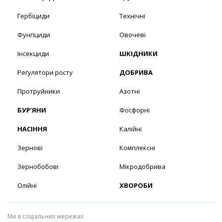
Гербіциди
Технічні
Фунгіциди
Овочеві
Інсекциди
ШКІДНИКИ
Регулятори росту
ДОБРИВА
Протруйники
Азотні
БУР’ЯНИ
Фосфорні
НАСІННЯ
Калійні
Зернові
Комплексні
Зернобобові
Мікродобрива
Олійні
ХВОРОБИ
Ми в соціальних мережах