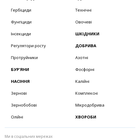
Гербіциди
Технічні
Фунгіциди
Овочеві
Інсекциди
ШКІДНИКИ
Регулятори росту
ДОБРИВА
Протруйники
Азотні
БУР’ЯНИ
Фосфорні
НАСІННЯ
Калійні
Зернові
Комплексні
Зернобобові
Мікродобрива
Олійні
ХВОРОБИ
Ми в соціальних мережах