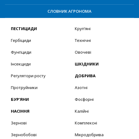
СЛОВНИК АГРОНОМА
ПЕСТИЦИДИ
Круп’яні
Гербіциди
Технічні
Фунгіциди
Овочеві
Інсекциди
ШКІДНИКИ
Регулятори росту
ДОБРИВА
Протруйники
Азотні
БУР’ЯНИ
Фосфорні
НАСІННЯ
Калійні
Зернові
Комплексні
Зернобобові
Мікродобрива