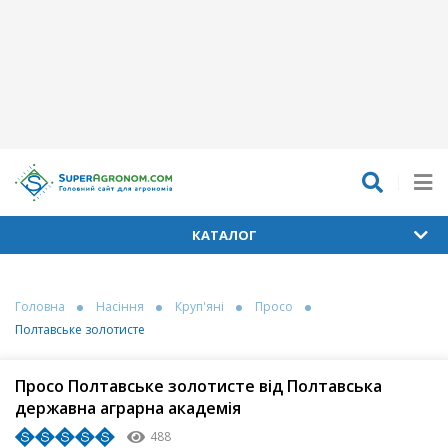
КАТАЛОГ
Головна
Насіння
Круп'яні
Просо
Полтавське золотисте
Просо Полтавське золотисте від Полтавська
державна аграрна академія
488