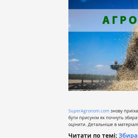
SuperAgronom.com
знову приїха
бути присунім як почнуть збира
оцінити. Детальніше в матеріалі
Читати по темі:
Збира