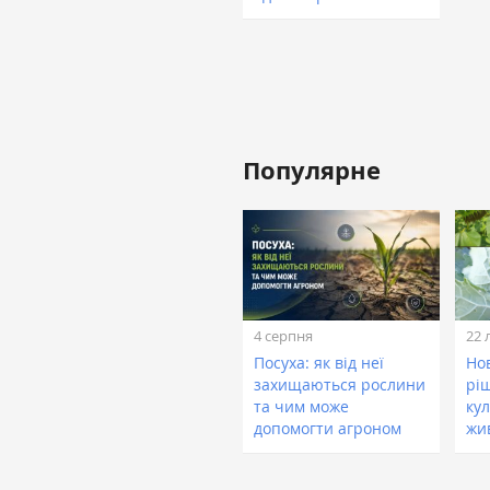
Популярне
4 серпня
22 
Посуха: як від неї
Нов
захищаються рослини
рі
та чим може
кул
допомогти агроном
жи