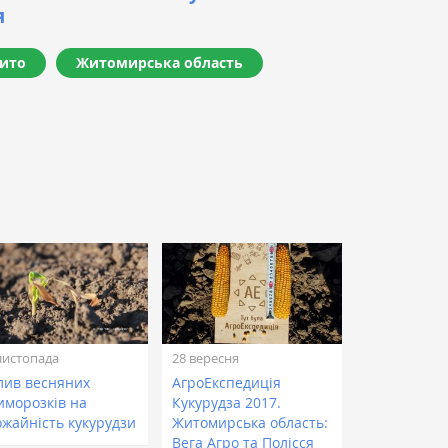
я
ито
Житомирська область
листопада
28 вересня
лив весняних
АгроЕкспедиція
иморозків на
Кукурудза 2017.
ожайність кукурудзи
Житомирська область:
Вега Агро та Полісся