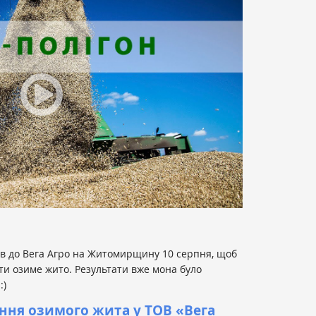
в до Вега Агро на Житомирщину 10 серпня, щоб
ти озиме жито. Результати вже мона було
:)
ння озимого жита у ТОВ «Вега