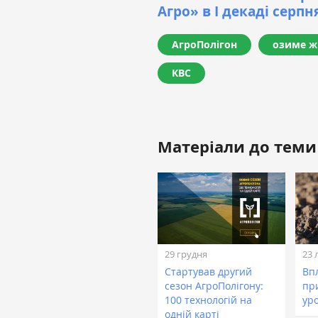
Агро» в І декаді серпн
АгроПолігон
озиме ж
КВС
Матеріали до теми
29 грудня
23 
Стартував другий
Вп
сезон АгроПолігону:
пр
100 технологій на
ур
одній карті