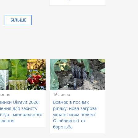
БІЛЬШЕ
липня
16 липня
инки Ukravit 2026:
Вовчок в посівах
шення для захисту
ріпаку: нова загроза
ьтур і мінерального
українським полям?
влення
Особливості та
боротьба