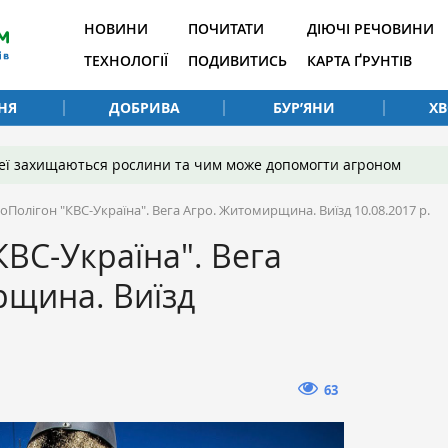
НОВИНИ
ПОЧИТАТИ
ДІЮЧІ РЕЧОВИНИ
ТЕХНОЛОГІЇ
ПОДИВИТИСЬ
КАРТА ҐРУНТІВ
НЯ
ДОБРИВА
БУР’ЯНИ
Х
 неї захищаються рослини та чим може допомогти агроном
оПолігон "КВС-Україна". Вега Агро. Житомирщина. Виїзд 10.08.2017 р.
КВС-Україна". Вега
рщина. Виїзд
63