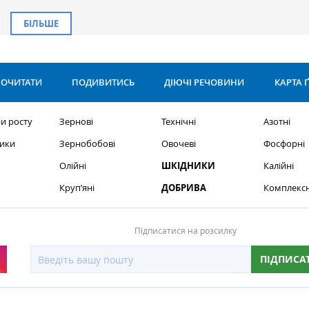
БІЛЬШЕ
ОЧИТАТИ
ПОДИВИТИСЬ
ДІЮЧІ РЕЧОВИНИ
КАРТА 
и росту
Зернові
Технічні
Азотні
ики
Зернобобові
Овочеві
Фосфорні
Олійні
ШКІДНИКИ
Калійні
Круп’яні
ДОБРИВА
Комплексн
Підписатися на розсилку
ПІДПИСА