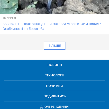
16 липня
Вовчок в посівах ріпаку: нова загроза українським полям?
Особливості та боротьба
БІЛЬШЕ
НОВИНИ
ТЕХНОЛОГІЇ
ПОЧИТАТИ
ПОДИВИТИСЬ
ДІЮЧІ РЕЧОВИНИ