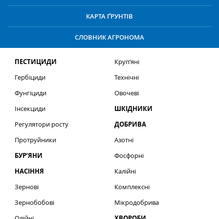
КАРТА ҐРУНТІВ
СЛОВНИК АГРОНОМА
ПЕСТИЦИДИ
Круп’яні
Гербіциди
Технічні
Фунгіциди
Овочеві
Інсекциди
ШКІДНИКИ
Регулятори росту
ДОБРИВА
Протруйники
Азотні
БУР’ЯНИ
Фосфорні
НАСІННЯ
Калійні
Зернові
Комплексні
Зернобобові
Мікродобрива
Олійні
ХВОРОБИ