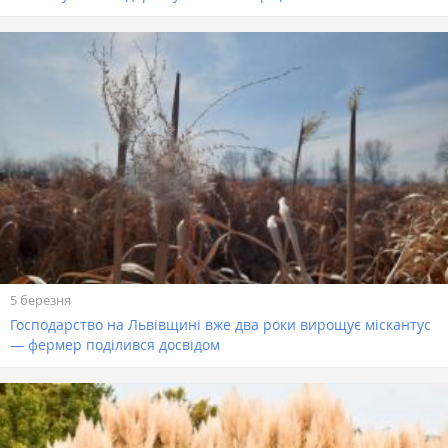
5 березня
Господарство на Львівщині вже два роки вирощує міскантус
— фермер поділився досвідом