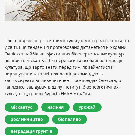
Площі під біоенергетичними культурами стрімко зростають
у світі, і ця тенденція прогнозовано дістанеться й України.
Однією з найбільш ефективних біоенергетичних культур
вважають міскантус. Які переваги та особливості має ця
культура, що варто знати перед тим, як зайнятися її
вирощуванням та які технології рекомендують
застосовувати вітчизняні вчені - розповідає Олександр
Ганженко, завідувач відділу Інституті біоенергетичних
культур і цукрових буряків НААН України.
міскантус
насіння
урожай
рослинництво
біопаливо
деградація ґрунтів