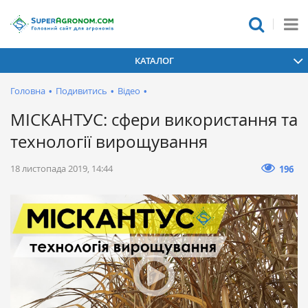
КАТАЛОГ
Головна
•
Подивитись
•
Відео
•
МІСКАНТУС: сфери використання та
технології вирощування
18 листопада 2019, 14:44
196