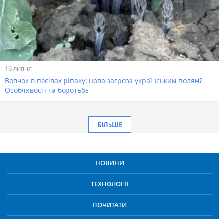
16 липня
Вовчок в посівах ріпаку: нова загроза українським полям?
Особливості та боротьба
БІЛЬШЕ
НОВИНИ
ТЕХНОЛОГІЇ
ПОЧИТАТИ