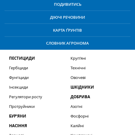
ПОДИВИТИСЬ
ДІЮЧІ РЕЧОВИНИ
КАРТА ҐРУНТІВ
СЛОВНИК АГРОНОМА
ПЕСТИЦИДИ
Круп’яні
Гербіциди
Технічні
Фунгіциди
Овочеві
Інсекциди
ШКІДНИКИ
Регулятори росту
ДОБРИВА
Протруйники
Азотні
БУР’ЯНИ
Фосфорні
НАСІННЯ
Калійні