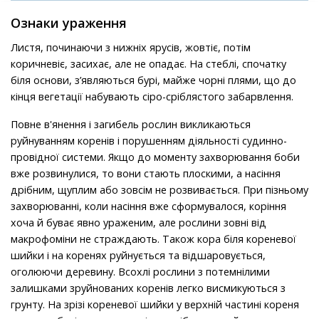
Ознаки ураження
Листя, починаючи з нижніх ярусів, жовтіє, потім
коричневіє, засихає, але не опадає. На стеблі, спочатку
біля основи, з’являються бурі, майже чорні плями, що до
кінця вегетації набувають сіро-сріблястого забарвлення.
Повне в'янення і загибель рослин викликаються
руйнуванням коренів і порушенням діяльності судинно-
провідної системи. Якщо до моменту захворювання боби
вже розвинулися, то вони стають плоскими, а насіння
дрібним, щуплим або зовсім не розвивається. При пізньому
захворюванні, коли насіння вже сформувалося, коріння
хоча й буває явно ураженим, але рослини зовні від
макрофоміни не страждають. Також кора біля кореневої
шийки і на коренях руйнується та відшаровується,
оголюючи деревину. Всохлі рослини з потемнілими
залишками зруйнованих коренів легко висмикуються з
грунту. На зрізі кореневої шийки у верхній частині кореня