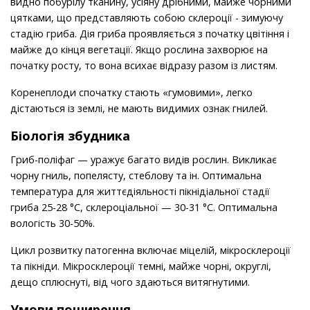
видно побурілу тканину, усіяну дрібними, майже чорними
цятками, що представляють собою склероції - зимуючу
стадію гриба. Дія гриба проявляється з початку цвітіння і
майже до кінця вегетації. Якщо рослина захворює на
початку росту, то вона всихає відразу разом із листям.
Коренеплоди спочатку стають «гумовими», легко
дістаються із землі, не мають видимих ознак гнилей.
Біологія збудника
Гриб-поліфаг — уражує багато видів рослин. Викликає
чорну гниль, попелясту, стеблову та ін. Оптимальна
температура для життєдіяльності пікнідіальної стадії
гриба 25-28 °С, склероціальної — 30-31 °С. Оптимальна
вологість 30-50%.
Цикл розвитку патогенна включає міцелій, мікросклероції
та пікніди. Мікросклероції темні, майже чорні, округлі,
дещо сплюснуті, від чого здаються витягнутими.
Умови поширення