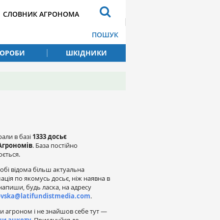
СЛОВНИК АГРОНОМА
ПОШУК
ВОРОБИ
ШКІДНИКИ
рали в базі
1333 досьє
Агрономів
. База постійно
ється.
обі відома більш актуальна
ація по якомусь досьє, ніж наявна в
напиши, будь ласка, на адресу
ovska@latifundistmedia.com
.
и агроном і не знайшов себе тут —