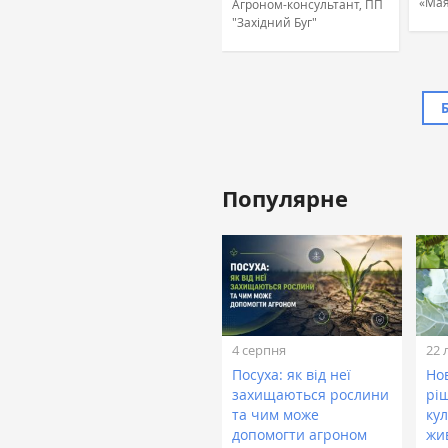
«Мая
Агроном-консультант, ПП
"Західний Буг"
Популярне
Жовтан Назар
Лінійний агроном, ТОВ
«ТАС Агро Захід» (ТАС
Агро)
4 серпня
22 
Посуха: як від неї
Нов
захищаються рослини
рі
та чим може
кул
допомогти агроном
жи