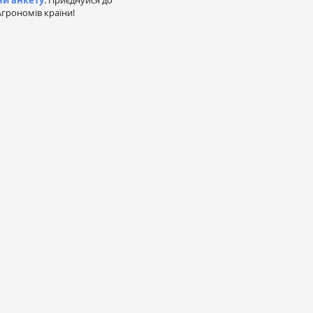
ни анкету
. Приєднуйся до
грономів країни!