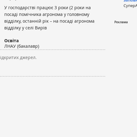
запов
СуперА
У господарстві працює 3 роки (2 роки на
посаді помічника агронома у головному
відділку, останній рік – на посаді агронома
відділку у селі Вирів
Освіта
ЛНАУ (бакалавр)
відкритих джерел.