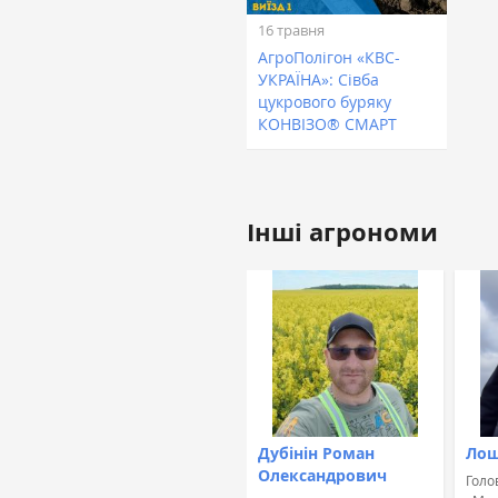
16 травня
АгроПолігон «КВС-
УКРАЇНА»: Сівба
цукрового буряку
КОНВІЗО® СМАРТ
Інші агрономи
Дубінін Роман
Лош
Олександрович
Голо