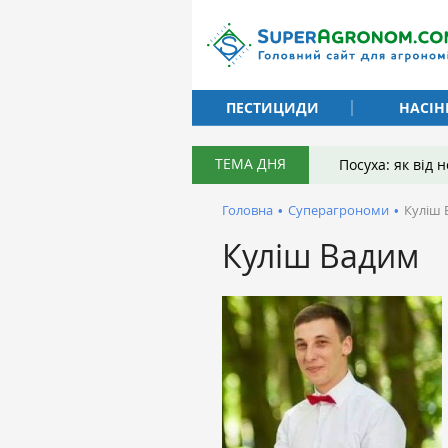
ПЕСТИЦИДИ
НАСІН
ТЕМА ДНЯ
Посуха: як від
Головна
•
Суперагрономи
•
Куліш 
Куліш Вадим