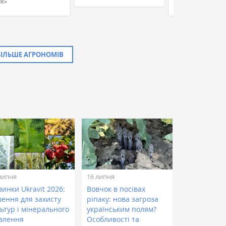
к»
«УкрБіоЛенд»
БІЛЬШЕ АГРОНОМІВ
липня
16 липня
инки Ukravit 2026:
Вовчок в посівах
шення для захисту
ріпаку: нова загроза
ьтур і мінерального
українським полям?
влення
Особливості та