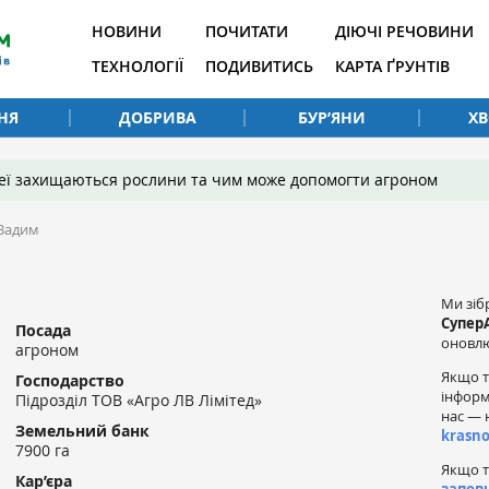
НОВИНИ
ПОЧИТАТИ
ДІЮЧІ РЕЧОВИНИ
ТЕХНОЛОГІЇ
ПОДИВИТИСЬ
КАРТА ҐРУНТІВ
НЯ
ДОБРИВА
БУР’ЯНИ
Х
 неї захищаються рослини та чим може допомогти агроном
Вадим
Ми зіб
Супер
Посада
оновлю
агроном
Якщо т
Господарство
інформ
Підрозділ ТОВ «Агро ЛВ Лімітед»
нас — 
Земельний банк
krasn
7900 га
Якщо т
Кар’єра