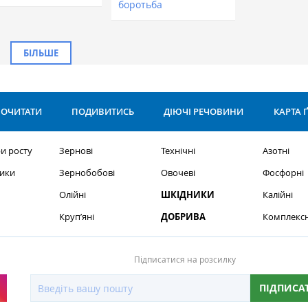
боротьба
БІЛЬШЕ
ОЧИТАТИ
ПОДИВИТИСЬ
ДІЮЧІ РЕЧОВИНИ
КАРТА 
и росту
Зернові
Технічні
Азотні
ики
Зернобобові
Овочеві
Фосфорні
Олійні
ШКІДНИКИ
Калійні
Круп’яні
ДОБРИВА
Комплексн
Підписатися на розсилку
ПІДПИСА