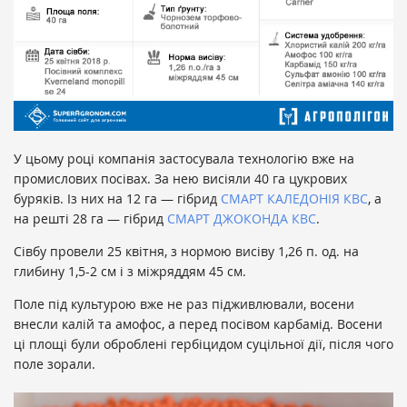
У цьому році
компанія застосувала технологію вже на
промислових посівах. За нею висіяли
40 га цукрових
буряків. Із них на 12 га — гібрид
СМАРТ КАЛЕДОНІЯ КВС
, а
на решті 28 га — гібрид
СМАРТ ДЖОКОНДА КВС
.
Сівбу провели 25 квітня, з нормою висіву 1,26 п. од. на
глибину 1,5-2 см і з міжряддям 45 см.
Поле під культурою вже не раз підживлювали, восени
внесли калій та амофос, а перед посівом карбамід. Восени
ці площі були оброблені гербіцидом суцільної дії, після чого
поле зорали.