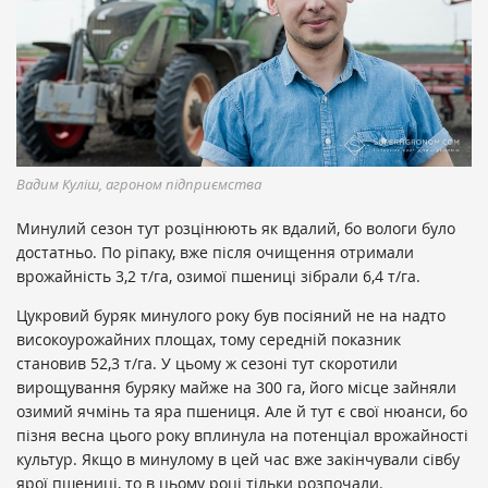
Вадим Куліш, агроном підприємства
Минулий сезон тут розцінюють як вдалий, бо вологи було
достатньо. По ріпаку, вже після очищення отримали
врожайність 3,2 т/га, озимої пшениці зібрали 6,4 т/га.
Цукровий буряк минулого року був посіяний не на надто
високоурожайних площах, тому середній показник
становив 52,3 т/га. У цьому ж сезоні тут скоротили
вирощування буряку майже на 300 га, його місце зайняли
озимий ячмінь та яра пшениця. Але й тут є свої нюанси, бо
пізня весна цього року вплинула на потенціал врожайності
культур. Якщо в минулому в цей час вже закінчували сівбу
ярої пшениці, то в цьому році тільки розпочали.