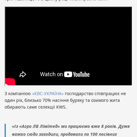
З компанією
«КВС-УКРАЇНА»
господарство співпрацює не
один рік, близько 70% насіння буряку та озимого жита
обирають саме селекції KWS.
«Із «Агро ЛВ Лімітед» ми працюємо вже 8 років. Дуже
важко сюди заходили, продавали по 100 посівних