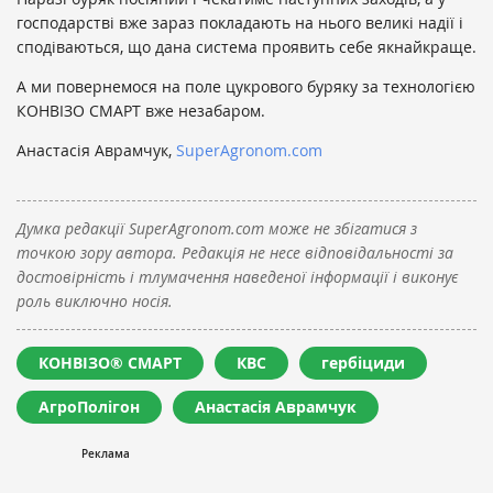
господарстві вже зараз покладають на нього великі надії і
сподіваються, що дана система проявить себе якнайкраще.
А ми повернемося на поле цукрового буряку за технологією
КОНВІЗО СМАРТ вже незабаром.
Анастасія Аврамчук,
SuperAgronom.com
Думка редакції SuperAgronom.com може не збігатися з
точкою зору автора. Редакція не несе відповідальності за
достовірність і тлумачення наведеної інформації і виконує
роль виключно носія.
КОНВІЗО® СМАРТ
КВС
гербіциди
АгроПолігон
Анастасія Аврамчук