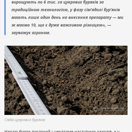
вирощують по 6 тис. га цукрових буряків за
традиційною технологією, у фазу сім’ядолі бур’янів
мають лише один день на внесення препарату — ми
ж маємо 10, що є дуже важливою різницею», —
зауважує агроном.
Сівба цукрових буряків
Наразі буряк посіяний і чекатиме наступних заходів, а у