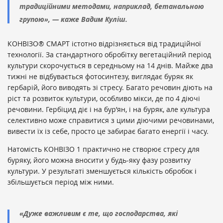
традиційними методами, наприклад, бетанальною
групою», — каже Вадим Куліш.
КОНВІЗО® СМАРТ істотно відрізняється від традиційної
технології. За стандартного обробітку вегетаційний період
культури скорочується в середньому на 14 днів. Майже два
тижні не відбувається фотосинтезу, виглядає буряк як
гербарій, його виводять зі стресу. Багато речовин діють на
ріст та розвиток культури, особливо мікси, де по 4 діючі
речовини. Гербіцид діє і на бур’ян, і на буряк, але культура
селективно може справитися з цими діючими речовинами,
вивести їх із себе, просто це забирає багато енергії і часу.
Натомість КОНВІЗО 1 практично не створює стресу для
буряку, його можна вносити у будь-яку фазу розвитку
культури. У результаті зменшується кількість обробок і
збільшується період між ними.
«Дуже важливим є те, що господарства, які