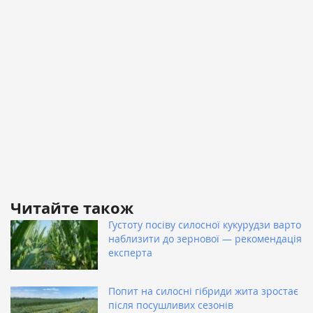
Читайте також
Густоту посіву силосної кукурудзи варто
наблизити до зернової — рекомендація
експерта
Попит на силосні гібриди жита зростає
після посушливих сезонів