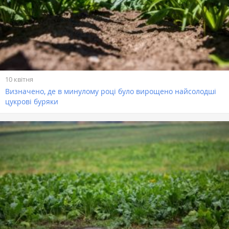
10 квітня
Визначено, де в минулому році було вирощено найсолодші
цукрові буряки