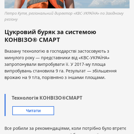
Петро Кутя, регіональний директор «КВС-УКРАЇНА» по Західному
регіону
Цукровий буряк за системою
КОНВІЗО® СМАРТ
Вказану технологію в господарстві застосовують з
минулого року — представники від «КВС-УКРАЇНА»
запропонували випробувати її. У 2017-му площа
випробувань становила 9 га. Результат — збільшення
врожаю на 9 т/га, порівняно з іншими площами.
Технологія КОНВІЗО®СМАРТ
Читати
Все робили за рекомендаціями, коли потрібно було втретє