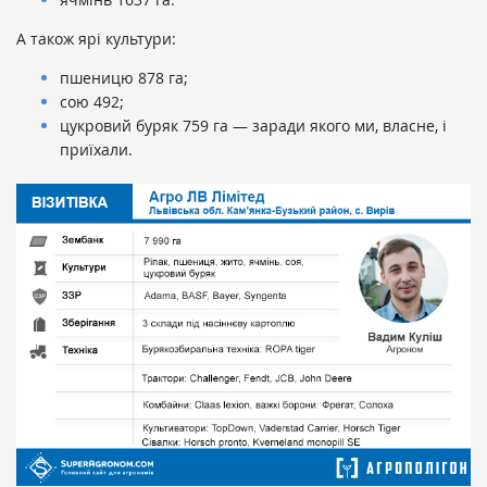
А також ярі культури:
пшеницю 878 га;
сою 492;
цукровий буряк 759 га — заради якого ми, власне, і
приїхали.