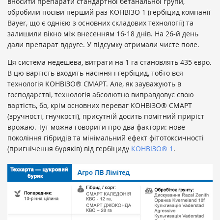
вносити препарати стандартної бетанальної групи,
обробили посіви перший раз КОНВІЗО 1 (гербіцид компанії
Bayer, що є однією з основних складових технології) та
залишили вікно між внесенням 16-18 днів. На 26-й день
дали препарат вдруге. У підсумку отримали чисте поле.
Ця система недешева, витрати на 1 га становлять 435 євро.
В цю вартість входить насіння і гербіцид, тобто вся
технологія КОНВІЗО® СМАРТ. Але, як зауважують в
господарстві, технологія абсолютно виправдовує свою
вартість,
бо, крім основних переваг КОНВІЗО® СМАРТ
(зручності, гнучкості), присутній досить помітний приріст
врожаю. Тут можна говорити про два фактори: нове
покоління гібридів та мінімальний ефект фітотоксичності
(пригнічення буряків) від гербіциду
КОНВІЗО® 1
.