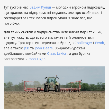
Тут зустрів нас
Вадим Куліш
— молодий агроном підрозділу,
що працює на підприємстві недавно, але про особливості
господарства і технології вирощування знає все, що
потрібно.
Для таких обсягів у підприємства невеликий парк техніки,
але тут кажуть, що всього вистачає та й оновлюється
щороку. Трактори тут переважно брендів
Challenger
i
Fendt
,
але є також
JCB
та
John Deere
. Збирають урожай
здебільшого комбайнами
Claas Lexion
, а для буряка
застосовують
Ropa Tiger.