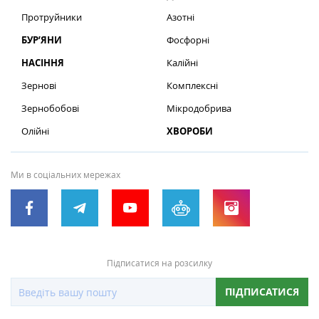
Протруйники
Азотні
БУР’ЯНИ
Фосфорні
НАСІННЯ
Калійні
Зернові
Комплексні
Зернобобові
Мікродобрива
Олійні
ХВОРОБИ
Ми в соціальних мережах
Підписатися на розсилку
ПІДПИСАТИСЯ