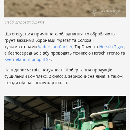
Сівба цукрових буряків
Що стосується причіпного обладнання, то обробляють
ґрунт важкими боронами Фрегат та Солоха і
культиваторами
Vaderstad Carrier
, TopDown та
Horsch Tiger,
а безпосередньо сівбу проводять технікою Horsch Pronto та
Kverneland monopill SE
.
На підприємстві є потужності зі зберігання продукції:
сушильний комплекс, 2 силоси, зерноочисна лінія, а також
склади під насіннєву картоплю.