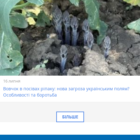
16 липня
Вовчок в посівах ріпаку: нова загроза українським полям?
Особливості та боротьба
БІЛЬШЕ