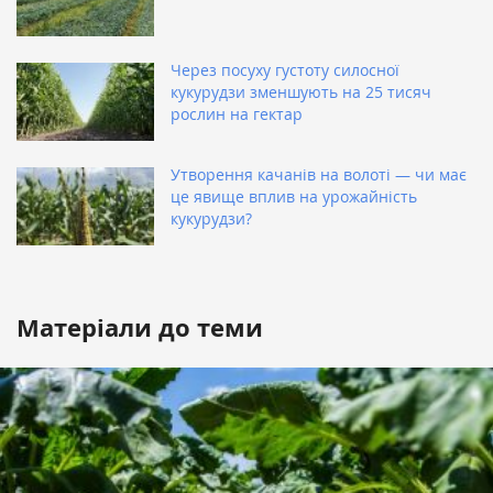
Через посуху густоту силосної
кукурудзи зменшують на 25 тисяч
рослин на гектар
Утворення качанів на волоті — чи має
це явище вплив на урожайність
кукурудзи?
Матеріали до теми