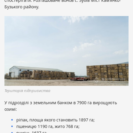
спостерігати. Розташоване воно
в с. Зубів Міст Кам’янко-
Бузького району.
Територія підприємства
У підрозділі з земельним банком в 7900 га вирощують
озимі:
ріпак, площа якого становить 1897 га;
пшеницю 1190 га, жито 768 га;
ячмінь 1637 га.