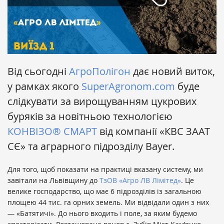
Від сьогодні
АгроПолігон
дає новий виток,
у рамках якого
SuperAgronom.com
буде
слідкувати за вирощуванням цукрових
буряків за новітньою технологією
КОНВІЗО® СМАРТ
від компанії
«КВС ЗААТ
СЄ» та аграрного підрозділу Bayer.
Для того, щоб показати на практиці вказану систему, ми
завітали на Львівщину до
ТзОВ «Агро ЛВ Лімітед»
. Це
велике господарство, що має 6 підрозділів із загальною
площею 44 тис. га орних земель. Ми відвідали один з них
—
«
Батятичі
». До нього входить і поле, за яким будемо