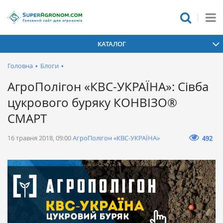
КАТАЛОГ
Головна
•
Блоги
•
АгроПолігон «КВС-УКРАЇНА»: Сівба
цукрового буряку КОНВІЗО®
СМАРТ
16 травня 2018, 09:00
АгроПолігон «КВС-УКРАЇНА»
492