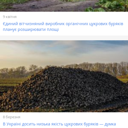
9 квітня
Єдиний вітчизняний виробник органічних цукрових буряків
планує розширювати площі
8 березня
В Україні досить низька якість цукрових буряків — думка