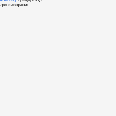
ни анкету
. Приєднуйся до
грономів країни!