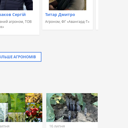
аков Сергій
Титар Дмитро
Швець Альон
вний агроном, ТОВ
Агроном, ФГ «Авангард-Т»
Агроном, ПП "МА
к»
БІЛЬШЕ АГРОНОМІВ
липня
16 липня