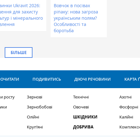
инки Ukravit 2026:
Вовчок в посівах
шення для захисту
ріпаку: нова загроза
ьтур і мінерального
українським полям?
влення
Особливості та
боротьба
БІЛЬШЕ
ОЧИТАТИ
ПОДИВИТИСЬ
ДІЮЧІ РЕЧОВИНИ
КАРТА 
и росту
Зернові
Технічні
Азотні
ики
Зернобобові
Овочеві
Фосфорні
Олійні
ШКІДНИКИ
Калійні
Круп’яні
ДОБРИВА
Комплексн