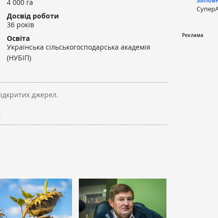
запов
4 000 га
СуперА
Досвід роботи
36 років
Освіта
Українська сільськогосподарська академія
(НУБІП)
відкритих джерел.
.