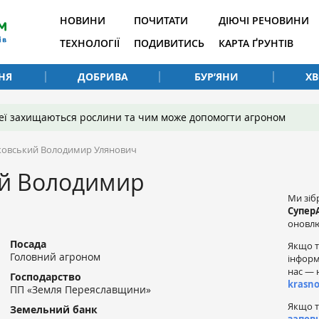
НОВИНИ
ПОЧИТАТИ
ДІЮЧІ РЕЧОВИНИ
ТЕХНОЛОГІЇ
ПОДИВИТИСЬ
КАРТА ҐРУНТІВ
НЯ
ДОБРИВА
БУР’ЯНИ
Х
 неї захищаються рослини та чим може допомогти агроном
ковський Володимир Улянович
ий Володимир
Ми зіб
Супер
оновлю
Посада
Якщо т
Головний агроном
інформ
нас — 
Господарство
krasn
ПП «Земля Переяславщини»
Якщо т
Земельний банк