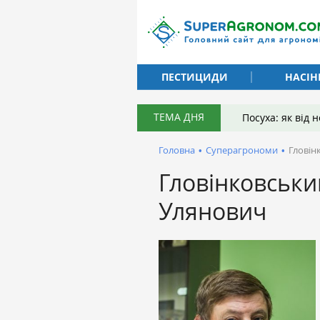
ПЕСТИЦИДИ
НАСІН
ТЕМА ДНЯ
Посуха: як від
Головна
•
Суперагрономи
•
Гловін
Гловінковськ
Улянович