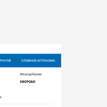
ҐРУНТІВ
СЛОВНИК АГРОНОМА
Мікродобрива
ХВОРОБИ
і