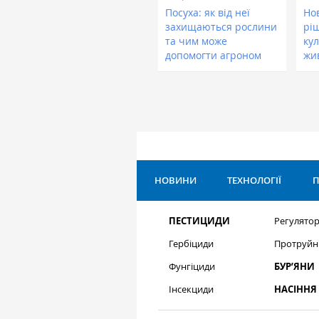
Посуха: як від неї
Нов
захищаються рослини
рі
та чим може
кул
допомогти агроном
жи
НОВИНИ
ТЕХНОЛОГІЇ
П
ПЕСТИЦИДИ
Регулятор
Гербіциди
Протруйн
Фунгіциди
БУР’ЯНИ
Інсекциди
НАСІННЯ