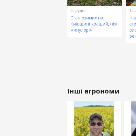
6 грудня
12 
Стан озимих на
Нав
Київщині кращий, ніж
аг
минулоріч
ви
ре
Інші агрономи