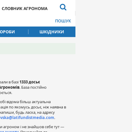
СЛОВНИК АГРОНОМА
ПОШУК
ВОРОБИ
ШКІДНИКИ
рали в базі
1333 досьє
Агрономів
. База постійно
ється.
обі відома більш актуальна
ація по якомусь досьє, ніж наявна в
напиши, будь ласка, на адресу
ovska@latifundistmedia.com
.
и агроном і не знайшов себе тут —