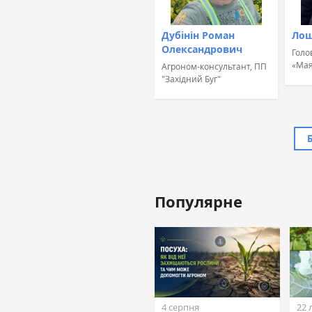
Дубінін Роман
Лош
Олександрович
Голо
«Мая
Агроном-консультант, ПП
"Західний Буг"
Популярне
Жовтан Назар
Лінійний агроном, ТОВ
«ТАС Агро Захід» (ТАС
Агро)
4 серпня
22 