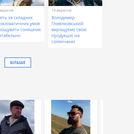
вересня
14 вересня
іть за складних
Володимир
рокліматичних умов
Гловінковський:
рощувати соняшник
вирощуємо свою
нтабельно
продукцію на
солончаках
БІЛЬШЕ