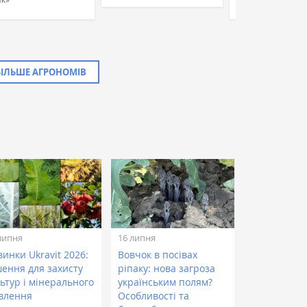
БІЛЬШЕ АГРОНОМІВ
липня
16 липня
инки Ukravit 2026:
Вовчок в посівах
шення для захисту
ріпаку: нова загроза
ьтур і мінерального
українським полям?
влення
Особливості та