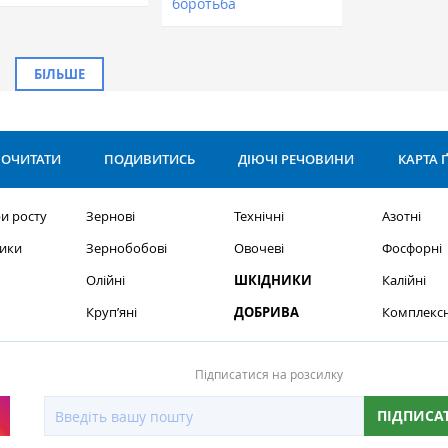
боротьба
БІЛЬШЕ
ОЧИТАТИ
ПОДИВИТИСЬ
ДІЮЧІ РЕЧОВИНИ
КАРТА 
и росту
Зернові
Технічні
Азотні
ики
Зернобобові
Овочеві
Фосфорні
Олійні
ШКІДНИКИ
Калійні
Круп’яні
ДОБРИВА
Комплексн
Підписатися на розсилку
ПІДПИСА