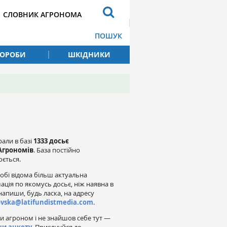
СЛОВНИК АГРОНОМА
ПОШУК
ВОРОБИ
ШКІДНИКИ
рали в базі
1333 досьє
Агрономів
. База постійно
ється.
обі відома більш актуальна
ація по якомусь досьє, ніж наявна в
напиши, будь ласка, на адресу
ovska@latifundistmedia.com
.
и агроном і не знайшов себе тут —