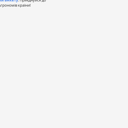
ни анкету
. Приєднуйся до
грономів країни!
а
омпаній