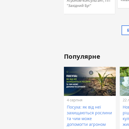
Агроном-консультант, ПП
"Західний Буг"
Популярне
Жовтан Назар
Лінійний агроном, ТОВ
«ТАС Агро Захід» (ТАС
Агро)
4 серпня
22 
Посуха: як від неї
Нов
захищаються рослини
рі
та чим може
кул
допомогти агроном
жи