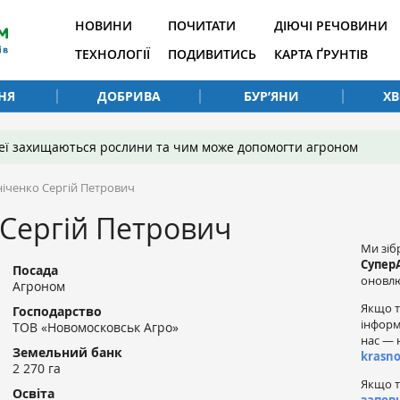
НОВИНИ
ПОЧИТАТИ
ДІЮЧІ РЕЧОВИНИ
ТЕХНОЛОГІЇ
ПОДИВИТИСЬ
КАРТА ҐРУНТІВ
НЯ
ДОБРИВА
БУР’ЯНИ
Х
 неї захищаються рослини та чим може допомогти агроном
іченко Сергій Петрович
Сергій Петрович
Ми зіб
Супер
Посада
оновлю
Агроном
Якщо т
Господарство
інформ
ТОВ «Новомосковськ Агро»
нас — 
Земельний банк
krasn
2 270 га
Якщо т
Освіта