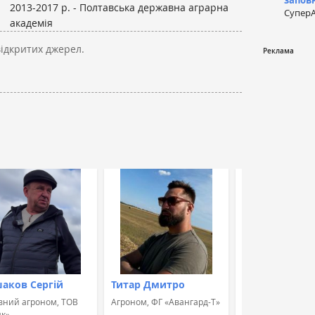
запов
2013-2017 р. - Полтавська державна аграрна
СуперА
академія
відкритих джерел.
аков Сергій
Титар Дмитро
Швець Альон
вний агроном, ТОВ
Агроном, ФГ «Авангард-Т»
Агроном, Група к
к»
«УкрБіоЛенд»