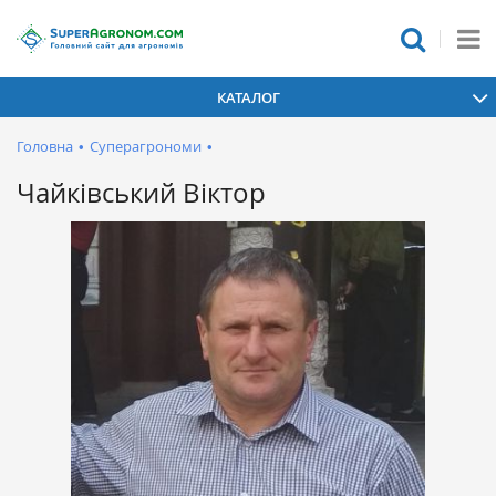
КАТАЛОГ
Головна
•
Суперагрономи
•
Чайківський Віктор