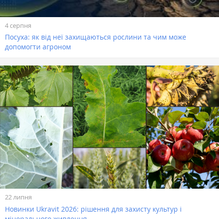
4 серпня
Посуха: як від неї захищаються рослини та чим може
допомогти агроном
22 липня
Новинки Ukravit 2026: рішення для захисту культур і
мінерального живлення