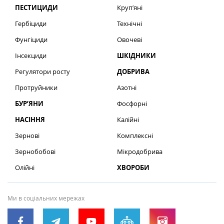
ПЕСТИЦИДИ
Круп’яні
Гербіциди
Технічні
Фунгіциди
Овочеві
Інсекциди
ШКІДНИКИ
Регулятори росту
ДОБРИВА
Протруйники
Азотні
БУР’ЯНИ
Фосфорні
НАСІННЯ
Калійні
Зернові
Комплексні
Зернобобові
Мікродобрива
Олійні
ХВОРОБИ
Ми в соціальних мережах