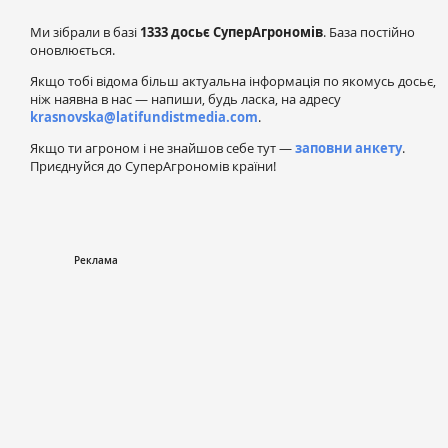
Ми зібрали в базі
1333 досьє СуперАгрономів
. База постійно
оновлюється.
Якщо тобі відома більш актуальна інформація по якомусь досьє,
ніж наявна в нас — напиши, будь ласка, на адресу
krasnovska@latifundistmedia.com
.
Якщо ти агроном і не знайшов себе тут —
заповни анкету
.
Приєднуйся до СуперАгрономів країни!