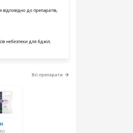
я відповідно до препаратів,
асів небезпеки для бджіл.
Всі препарати
ОН
GRO