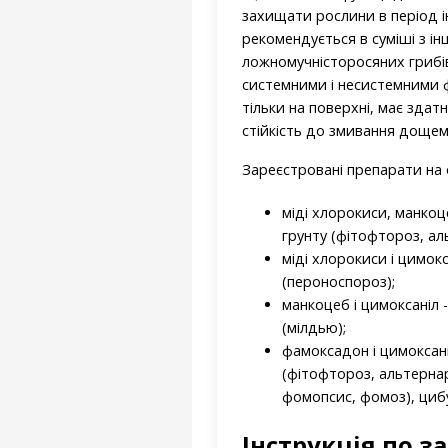
захищати рослини в період інк
рекомендується в суміші з і
ложномучністоросяних грибів
системними і несистемними ф
тільки на поверхні, має здат
стійкість до змивання дощем
Зареєстровані препарати на 
міді хлорокиси, манкоц
грунту (фітофтороз, ал
міді хлорокиси і цимокс
(пероноспороз);
манкоцеб і цимоксаніл 
(мілдью);
фамоксадон і цимоксані
(фітофтороз, альтернар
фомопсис, фомоз), цибул
Інструкція по 