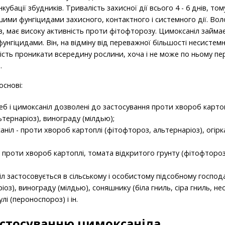
убації збудників. Тривалість захисної дії всього 4 - 6 днів, то
ншими фунгіцидами захисного, контактного і системного дії. Во
, має високу активність проти фітофторозу. Цимоксаніл займа
унгіцидами. Він, на відміну від переважної більшості несистем
ність проникати всередину рослини, хоча і не може по ньому пе
.
основі:
еб і цимоксаніл дозволені до застосування проти хвороб карто
ьтернаріоз), винограду (мілдью);
аніл - проти хвороб картоплі (фітофтороз, альтернаріоз), огірк
- проти хвороб картоплі, томата відкритого грунту (фітофтороз
л застосовується в сільському і особистому підсобному господ
іоз), винограду (мілдью), соняшнику (біла гниль, сіра гниль, 
і (пероноспороз) і ін.
застосуванню цимоксаніла