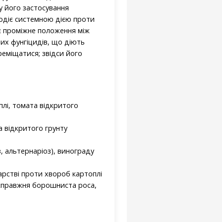
му його застосування
лодіє системною дією проти
є проміжне положення між
них фунгіцидів, що діють
реміщатися; звідси його
плі, томата відкритого
а відкритого грунту
, альтернаріоз), винограду
арстві проти хвороб картоплі
несправжня борошниста роса,