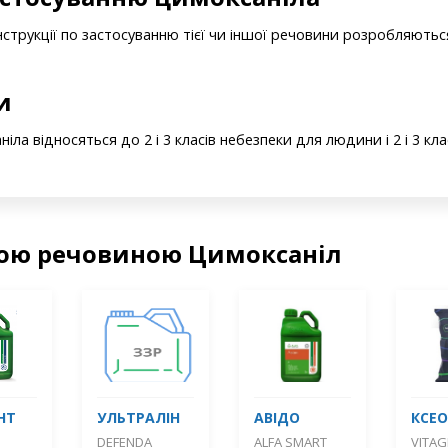
нструкції по застосуванню тієї чи іншої речовини розробляютьс
и
іла відносяться до 2 і 3 класів небезпеки для людини і 2 і 3 кл
чою речовиною Цимоксаніл
НТ
УЛЬТРАЛІН
АВІДО
КСЕ
DEFENDA
ALFA SMART
VITA