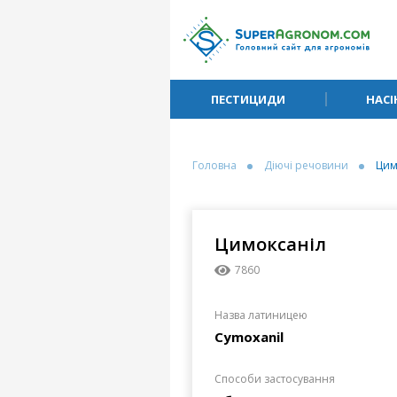
ПЕСТИЦИДИ
НАСІ
Головна
Діючі речовини
Цим
Цимоксаніл
7860
Назва латиницею
Cymoxanil
Способи застосування