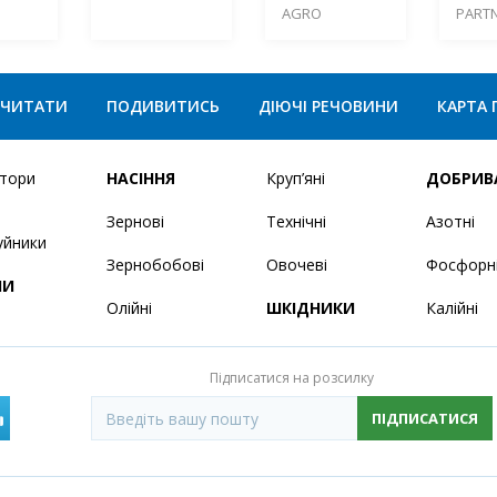
AGRO
PART
ЧИТАТИ
ПОДИВИТИСЬ
ДІЮЧІ РЕЧОВИНИ
КАРТА 
ятори
НАСІННЯ
Круп’яні
ДОБРИВ
Зернові
Технічні
Азотні
уйники
Зернобобові
Овочеві
Фосфорн
НИ
Олійні
ШКІДНИКИ
Калійні
Підписатися на розсилку
ПІДПИСАТИСЯ