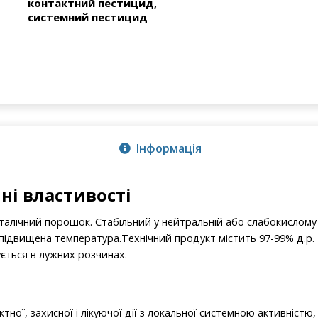
контактний пестицид,
системний пестицид
Інформація
чні властивості
талічний порошок. Стабільний у нейтральній або слабокислом
ідвищена температура.Технічний продукт містить 97-99% д.р. Ц
ується в лужних розчинах.
тної, захисної і лікуючої дії з локальної системною активністю,