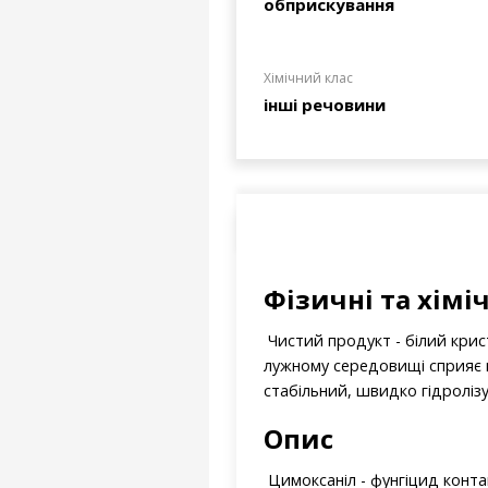
обприскування
Хімічний клас
інші речовини
Фізичні та хімі
Чистий продукт - білий крис
лужному середовищі сприяє п
стабільний, швидко гідроліз
Опис
Цимоксаніл - фунгіцид контак