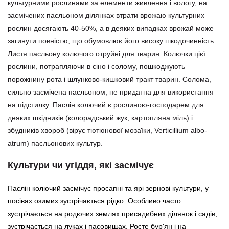
культурними рослинами за елементи живлення і вологу, на
засмічених пасльоном ділянках втрати врожаю культурних
рослин досягають 40-50%, а в деяких випадках врожай може
загинути повністю, що обумовлює його високу шкодочинність.
Листя пасльону колючого отруйні для тварин. Колючки цієї
рослини, потрапляючи в сіно і солому, пошкоджують
порожнину рота і шлунково-кишковий тракт тварин. Солома,
сильно засмічена пасльоном, не придатна для використання
на підстилку. Паслін колючий є рослиною-господарем для
деяких шкідників (колорадський жук, картопляна міль) і
збудників хвороб (вірус тютюнової мозаїки, Verticillium albo-
atrum) пасльонових культур.
Культури чи угіддя, які засмічує
Паслін колючий засмічує просапні та ярі зернові культури, у
посівах озимих зустрічається рідко. Особливо часто
зустрічається на родючих землях присадибних ділянок і садів;
зустрічається на луках і пасовищах. Росте бур'ян і на