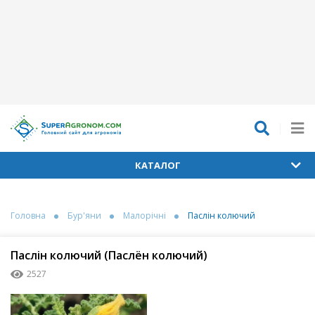
КАТАЛОГ
Головна
Бур'яни
Малорічні
Паслін колючий
Паслін колючий (Паслён колючий)
2527