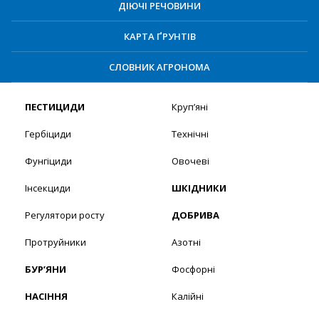
ДІЮЧІ РЕЧОВИНИ
КАРТА ҐРУНТІВ
СЛОВНИК АГРОНОМА
ПЕСТИЦИДИ
Круп’яні
Гербіциди
Технічні
Фунгіциди
Овочеві
Інсекциди
ШКІДНИКИ
Регулятори росту
ДОБРИВА
Протруйники
Азотні
БУР’ЯНИ
Фосфорні
НАСІННЯ
Калійні