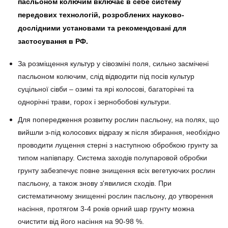
пасльоном колючим включає в себе систему
передових технологій, розроблених науково-
дослідними установами та рекомендовані для
застосування в РФ.
За розміщення культур у сівозміні поля, сильно засмічені
пасльоном колючим, слід відводити під посів культур
суцільної сівби – озимі та ярі колосові, багаторічні та
однорічні трави, горох і зернобобові культури.
Для попередження розвитку рослин пасльону, на полях, що
вийшли з-під колосових відразу ж після збирання, необхідно
проводити лущення стерні з наступною обробкою грунту за
типом напівпару. Система заходів полупаровой обробки
грунту забезпечує повне знищення всіх вегетуючих рослин
пасльону, а також знову з'явилися сходів. При
систематичному знищенні рослин пасльону, до утворення
насіння, протягом 3-4 років орний шар грунту можна
очистити від його насіння на 90-98 %.