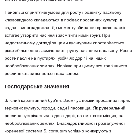
Найбільш сприятливі умови для росту і розвитку пасльону
клювовидного складаються в посівах просапних культур, в
садах і виноградниках. До моменту збирання врожаю паслін
встигає утворити насіння і засмітити ними грунт. При
недостатньому догляді за цими культурами спостерігається
різке збільшення засміченості ґрунту насінням пасльону. Рясно
росте паслін на пустирях, узбіччях доріг і на інших
необроблюваних землях. Нерідко при цьому вся трав'яниста
рослинність витісняється пасльоном.
Господарське значення
Злісний карантинний бур'ян. Засмічує посіви просапних і ярих
зернових культур, городи, сади і пасовища. Як рудеральний
рослина зустрічається вздовж доріг, на сміттєвих місцях, на
необроблюваних землях. Внаслідок глибокої і розгалуженої
кореневої системи S. cornutum успішно конкурують з