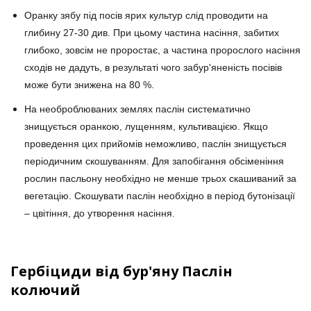
Оранку зябу під посів ярих культур слід проводити на
глибину 27-30 див. При цьому частина насіння, забитих
глибоко, зовсім не проростає, а частина пророслого насіння
сходів не дадуть, в результаті чого забур'яненість посівів
може бути знижена на 80 %.
На необроблюваних землях паслін систематично
знищується оранкою, лущенням, культивацією. Якщо
проведення цих прийомів неможливо, паслін знищується
періодичним скошуванням. Для запобігання обсіменіння
рослин пасльону необхідно не менше трьох скашиваний за
вегетацію. Скошувати паслін необхідно в період бутонізації
– цвітіння, до утворення насіння.
Гербіциди від бур'яну Паслін
колючий