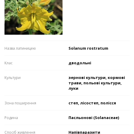
Solanum rostratum
Назва латиницею
дводольні
Клас
зернові культури, кормові
Культури
трави, польові культури,
луки
степ, лісостеп, полісся
Зона поширення
Пасльонові (Solanaceae)
Родина
Напівпаразити
Спосіб живлення