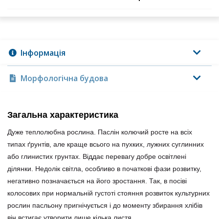
Інформація
Морфологічна будова
Загальна характеристика
Дуже теплолюбна рослина. Паслін колючий росте на всіх
типах ґрунтів, але краще всього на пухких, лужних суглинних
або глинистих грунтах. Віддає перевагу добре освітлені
ділянки. Недолік світла, особливо в початкові фази розвитку,
негативно позначається на його зростання. Так, в посіві
колосових при нормальній густоті стояння розвиток культурних
рослин пасльону пригнічується і до моменту збирання хлібів
він встигає утворити лише кілька листя.