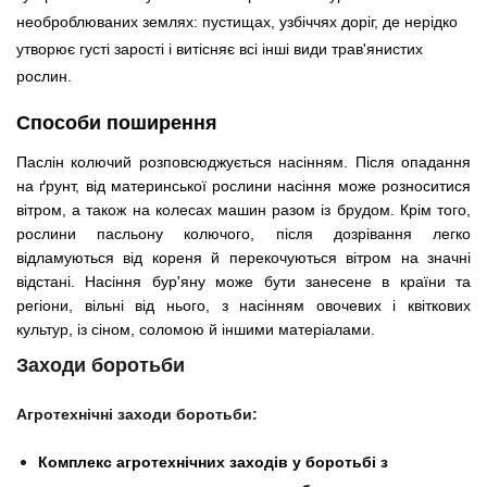
необроблюваних землях: пустищах, узбіччях доріг, де нерідко
утворює густі зарості і витісняє всі інші види трав'янистих
рослин.
Способи поширення
Паслін колючий розповсюджується насінням. Після опадання
на ґрунт, від материнської рослини насіння може розноситися
вітром, а також на колесах машин разом із брудом. Крім того,
рослини пасльону колючого, після дозрівання легко
відламуються від кореня й перекочуються вітром на значні
відстані. Насіння бур'яну може бути занесене в країни та
регіони, вільні від нього, з насінням овочевих і квіткових
культур, із сіном, соломою й іншими матеріалами.
Заходи боротьби
Агротехнічні заходи боротьби:
Комплекс агротехнічних заходів у боротьбі з