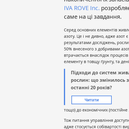
IVA ROVE Inc.
розробляє
саме на ці завдання.
Серед основних елементів живл
азоту. Це і не дивно, адже азот 
результатами досліджень, росл
50% внесеного з добривами азот
втрачається внаслідок процесів
елементу в товщу ґрунту, та ден
Підходи до систем жив
рослин: що змінилось 
останні 20 років?
Читати
тощо) до економічних (постійне 
Тож питання управління доступн
адже стосується собівартості ви