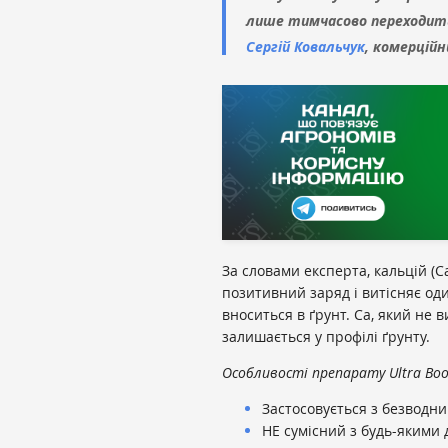
лише тимчасово переходить
Сергій Ковальчук
, комерційн
За словами експерта, кальцій (С
позитивний заряд і витісняє од
вноситься в ґрунт. Ca, який не
залишається у профілі ґрунту.
Особливості препарату Ultra Boos
Застосовується з безводн
НЕ сумісний з будь-якими 