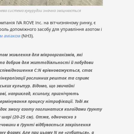
нева система кукурудзи значно зміцнюється
компанія
IVA ROVE Inc.
на вітчизняному ринку, є
 роль допоміжного засобу для управління азотом і
м аміаком
(NH
3
).
елом живлення для мікроорганізмів, які
а добрив для життєдіяльності й побудови
 співвідношення С:N врівноважується, стає
інералізації рослинних решток та сприяє
ьких культур. Відомо, що звичайні
ові, наприклад, ксилолу, пригнічують
рмінування процесу нітрифікації. Тоді як
3 дає змогу азоту поглинатися колоїдами ґрунту
 шарі (20-25 см). Отже, одночасно з
ечовини в ґрунті відбувається закріплення
чну форму. Але при цьому N не «губиться», а