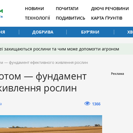
НОВИНИ
ПОЧИТАТИ
ДІЮЧІ РЕЧОВИНИ
ТЕХНОЛОГІЇ
ПОДИВИТИСЬ
КАРТА ҐРУНТІВ
НЯ
ДОБРИВА
БУР’ЯНИ
Х
 неї захищаються рослини та чим може допомогти агроном
ом — фундамент ефективного живлення рослин
зотом — фундамент
живлення рослин
а
1366