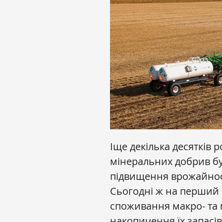
Іще декілька десятків 
мінеральних добрив б
підвищення врожайност
Сьогодні ж на перший 
споживання макро- та 
накопичення їх запасів