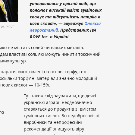
утворювався у прісній воді, що
пояснює високий вміст гумінових
сполук та відсутність натрію в
його складі», — зауважує
Олексій
IVA ROVE
Хворостяний
, Представник IVA
ROVE Inc. в Україні.
ко не містить солей чи важких металів.
дам властиві солі, які можуть чинити токсичний
ьких культур.
парати, виготовлені на основі торфу, теж
 оскільки торф’яні матеріали значно молодші й
нових кислот — 10-15%.
Тут також слід зауважити, що деякі
українські аграрії неоднозначно
ставляться до продуктів зі вмістом
го
гумінових кислот. Бо недобросовісні
виробники та непрофесійні
рекомендації знищують віру