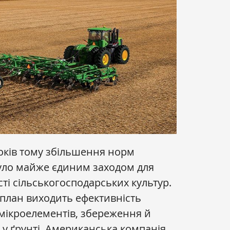
років тому збільшення норм
уло майже єдиним заходом для
і сільськогосподарських культур.
план виходить ефективність
мікроелементів, збереження й
 у ґрунті. Американська компанія