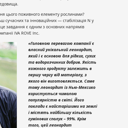
едовища.
ння цього поживного елементу рослинами?
льш сучасних та інноваційних — стабілізація N у
 це завдання є одним з основних напрямів
мпанії IVA ROVE Inc.
«Головною перевагою компанії є
власний унікальний леонардит,
який і є основою для рідких, сухих
та водорозчинних добрив. Якість
кожного продукту залежить в
першу чергу від матеріалу, з
якого він виготовляється. Саме
тому леонардит із Нью-Мексико
користується чималою
популярністю в світі. Його
поклади є найстарішими на землі
і містять найбільшу кількість
гумінових сполук – 99%. Крім
того, цей леонардит