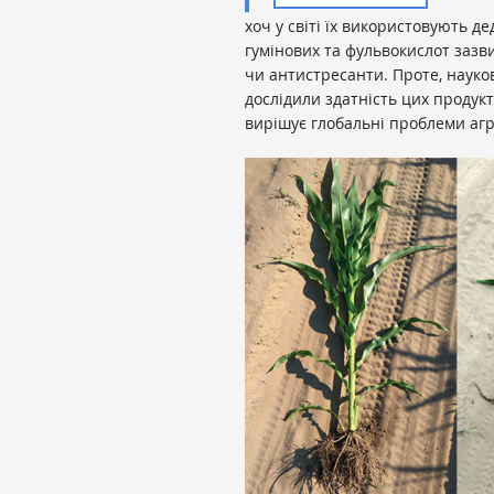
хоч у світі їх використовують д
гумінових та фульвокислот заз
чи антистресанти. Проте, науко
дослідили здатність цих продукт
вирішує глобальні проблеми аг