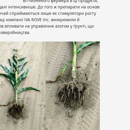
вітчизняного фермера в ці продукти,
едалі інтенсивніше. До того ж препарати на основі
вичай сприймаються лише як стимулятори росту
вці компанії
IVA ROVE Inc. виокремили й
ів впливати на управління азотом у ґрунті, що
ровиробництва.