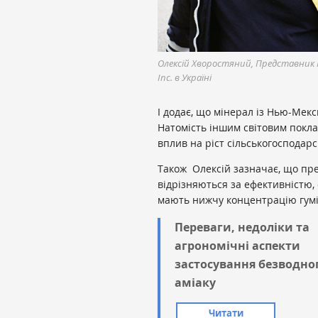
Олексій Хворостяний, Представник 
Inc. в Україні
І додає, що
мінерал із Нью-Мекси
Натомість іншим світовим покла
вплив на ріст сільськогосподарс
Також Олексій зазначає, що пре
відрізняються за ефективністю,
мають нижчу концентрацію гумі
Переваги, недоліки та
агрономічні аспекти
застосування безводно
аміаку
Читати