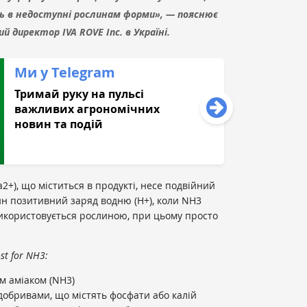
 в недоступні рослинам форми», — пояснює
ий директор IVA ROVE Inc. в Україні.
Ми у Telegram
Тримай руку на пульсі
важливих агрономічних
новин та подій
а
2+
), що міститься в продукті, несе подвійний
ин позитивний заряд водню (H
+
), коли NH
3
 використовується рослиною, при цьому просто
t for NH3:
им аміаком (NH
3
)
добривами, що містять фосфати або калій