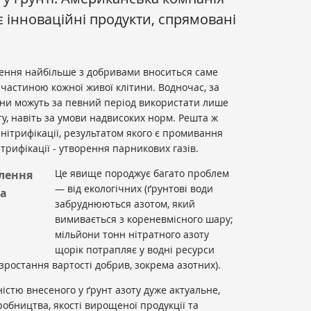
 інноваційні продукти, спрямовані
ення найбільше з добривами вноситься саме
є частиною кожної живої клітини. Водночас, за
ини можуть за певний період використати лише
у, навіть за умови надвисоких норм. Решта ж
 нітрифікації, результатом якого є промивання
ітрифікації - утворення парникових газів.
Це явище породжує багато проблем
лення
— від екологічних (ґрунтові води
за
забруднюються азотом, який
вимивається з кореневмісного шару;
мільйони тонн нітратного азоту
щорік потрапляє у водні ресурси
зростання вартості добрив, зокрема азотних).
істю внесеного у ґрунт азоту дуже актуальне,
робництва, якості вирощеної продукції та