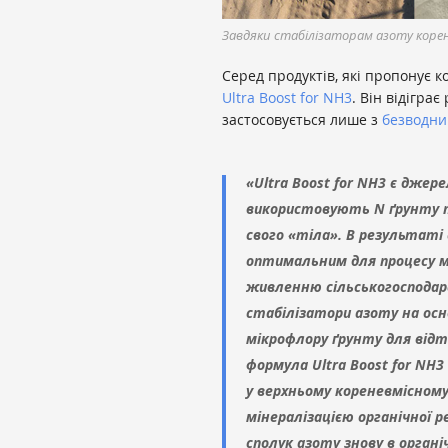
Завдяки стабілізаторам азоту коре
Серед продуктів, які пропонує 
Ultra Boost for NH3
.
Він відіграє
застосовується лише з
безводни
«Ultra Boost for NH3 є джер
використовують N ґрунту т
свого «тіла». В результаті
оптимальним для процесу м
живленню сільськогосподарс
стабілізатори азоту на осн
мікрофлору ґрунту для відте
формула Ultra Boost for NH
у верхньому кореневмісному
мінералізацією органічної р
сполук азоту знову в органі