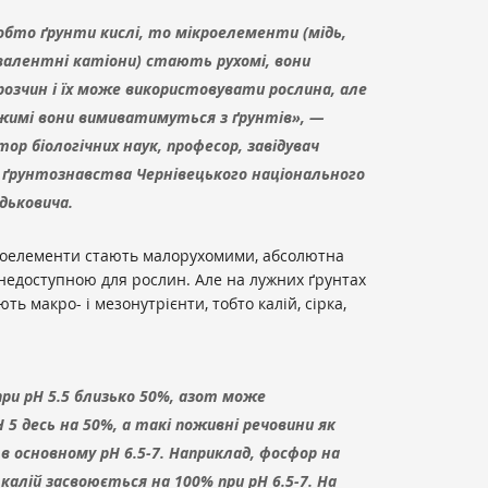
обто ґрунти кислі, то мікроелементи (мідь,
валентні катіони) стають рухомі, вони
озчин і їх може використовувати рослина, але
жимі вони вимиватимуться з ґрунтів», —
ор біологічних наук, професор, завідувач
 ґрунтознавства Чернівецького національного
дьковича.
кроелементи стають малорухомими, абсолютна
о недоступною для рослин. Але на лужних ґрунтах
ть макро- і мезонутрієнти, тобто калій, сірка,
при pH 5.5 близько 50%, азот може
 5 десь на 50%, а такі поживні речовини як
 основному pH 6.5-7. Наприклад, фосфор на
калій засвоюється на 100% при pH 6.5-7. На