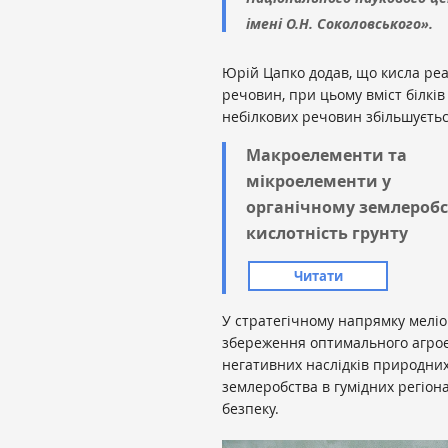
імені О.Н. Соколовського».
Юрій Цапко додав, що кисла реа
речовин, при цьому вміст білків 
небілкових речовин збільшуєть
Макроелементи та
мікроелементи у
органічному землеробс
кислотність грунту
Читати
У стратегічному напрямку меліо
збереження оптимального агроек
негативних наслідків природних
землеробства в гумідних регіон
безпеку.