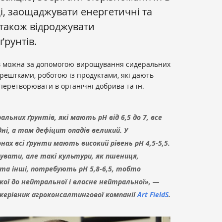
, заощаджувати енергетичні та
 також відроджувати
ґрунтів.
ів можна за допомогою вирощування сидеральних
рештками, роботою із продуктами, які дають
перетворювати в органічні добрива та ін.
альних ґрунтів, які мають pH від 6,5 до 7, все
ні, а там дефіцит опадів великий. У
онах всі ґрунти мають високий рівень pH 4,5-5,5.
вати, але такі культури, як пшениця,
а та інші, потребують pH 5,8-6,5, тобто
кої до нейтральної і власне нейтральної», —
керівник агроконсалтингової компанії
Art FieldS
.