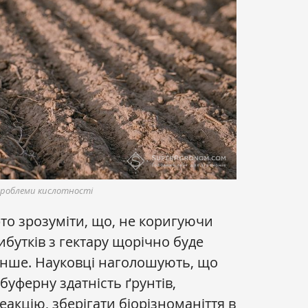
 проблеми кислотності
о зрозуміти, що, не коригуючи
рибутків з гектару щорічно буде
енше. Науковці наголошують, що
уферну здатність ґрунтів,
еакцію, зберігати біорізноманіття в