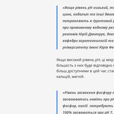
«Якщо рівень pH низький, т
цинк, кобальт та інші двох
потрапляють в ґрунтовий р
при промивному водному ре
розповів Юрій Дмитрук, докт
кафедри агротехнологій та
університету імені Юрія Фе
Якщо високий рівень pH, ці мі
більшість з них буде відповідн
більш доступними в цей час стаю
кальцій, магній.
«Рівень засвоєння фосфору 
засвоюватись навіть при pH
фосфор, калій потребують в
100% засвоюється при pH 7, 