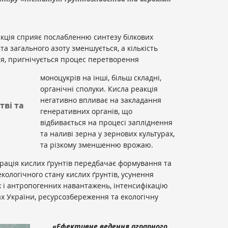
кція сприяє послабленню синтезу білкових
та загального азоту зменшується, а кількість
ся, пригнічується процес перетворення
моноцукрів на інші, більш складні,
органічні сполуки. Кисла реакція
негативно впливає на закладання
тві та
генеративних органів, що
відбивається на процесі запліднення
та наливі зерна у зернових культурах,
та різкому зменшенню врожаю.
рація кислих ґрунтів передбачає формування та
ологічного стану кислих ґрунтів, усунення
 і антропогенних навантажень, інтенсифікацію
ах України, ресурсозбереження та екологічну
«Ефективне ведення аграрного