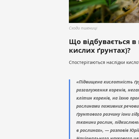
Сходи пшениці
Що відбувається в 
кислих ґрунтах)?
Спостерігаються наслідки кисло
«Підвищена кислотність ґр
розгалуження коренів, нега
клітин коренів, на їхню пр
рослинами поживних речовин
ґрунтового розчину іони гід
тканини рослин, підкислюют
в рослинах», — розповів Юр
Національного наукового ц