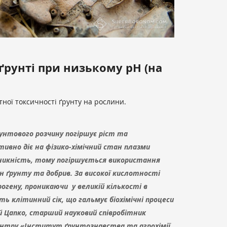
ґрунті при низькому рН (на
тної токсичності ґрунту на рослини.
унтового розчину погіршує ріст та
тивно діє на фізико-хімічний стан плазми
оникність, тому погіршується використання
 ґрунту та добрив. За високої кислотності
рогену, проникаючи у великій кількості в
ь клітинний сік, що гальмує біохімічні процеси
ій Цапко, старший науковий співробітник
ентру «Інститут ґрунтознавства та агрохімії