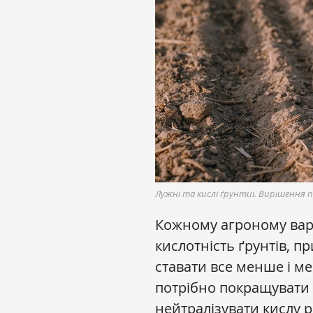
Лужні та кислі ґрунтиі. Вирішення
Кожному агроному варт
кислотність ґрунтів, п
ставати все менше і м
потрібно покращувати б
нейтралізувати кислу р