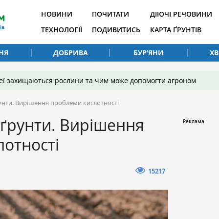
НОВИНИ
ПОЧИТАТИ
ДІЮЧІ РЕЧОВИНИ
ТЕХНОЛОГІЇ
ПОДИВИТИСЬ
КАРТА ҐРУНТІВ
НЯ
ДОБРИВА
БУР’ЯНИ
Х
 неї захищаються рослини та чим може допомогти агроном
рунти. Вирішення проблеми кислотності
і ґрунти. Вирішення
отності
15217