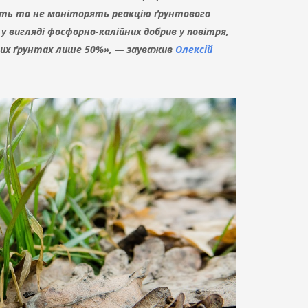
ають та не моніторять реакцію ґрунтового
у вигляді фосфорно-калійних добрив у повітря,
слих ґрунтах лише 50%», — зауважив
Олексій