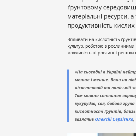
ґрунтовому середовищі
матеріальні ресурси, а
продуктивність кислих 
Впливати на кислотність ґрунт
культур, роботою з рослинними 
можливість ці рослинні рештки 
«На сьогодні в Україні нейтр
менше і менше. Вони на півд
лісостеповій та поліській з
Там можна соняшник вирощу
кукурудза, соя, бобова груп
кислотності ґрунтів, близь
зазначив
Олексій Сергієнко
,