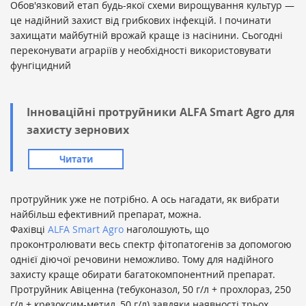
Обов'язковий етап будь-якої схеми вирощування культур —
це надійний захист від грибкових інфекцій. І починати
захищати майбутній врожай краще із насінини. Сьогодні
переконувати аграріїв у необхідності використовувати
фунгіцидний
Інноваційні протруйники ALFA Smart Agro для
захисту зернових
Читати
протруйник уже не потрібно. А ось нагадати, як вибрати
найбільш ефективний препарат, можна.
Фахівці
ALFA Smart Agro
наголошують, що
проконтролювати весь спектр фітопатогенів за допомогою
однієї діючої речовини неможливо. Тому для надійного
захисту краще обирати багатокомпонентний препарат.
Протруйник Авіценна (тебуконазол, 50 г/л + прохлораз, 250
г/л + крезоксим-метил, 50 г/л) завдяки наявності трьох