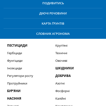
ПОДИВИТИСЬ
ДІЮЧІ РЕЧОВИНИ
КАРТА ҐРУНТІВ
СЛОВНИК АГРОНОМА
ПЕСТИЦИДИ
Круп’яні
Гербіциди
Технічні
Фунгіциди
Овочеві
Інсекциди
ШКІДНИКИ
Регулятори росту
ДОБРИВА
Протруйники
Азотні
БУР’ЯНИ
Фосфорні
НАСІННЯ
Калійні