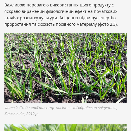
Важливою перевагою використання цього продукту є
яскраво виражений фізіологічний ефект на початкових
стадіях розвитку культури. Авіценна підвищує енергію
проростання та схожість посівного матеріалу (фото 2,3).
Фото 2. Сходи ярої пшениці, насіння якої оброблено Авіценною,
Київька обл, 2019 р.