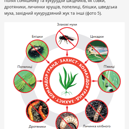
полях соняшнику та кукурудзи шкідників, як совки,
дротяники, личинки хрущів, попелиці, блішки, шведська
муха, західний кукурудзяний жук та інші (фото 5).