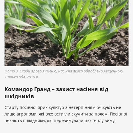
Фото 3. Сходи ярого ячменю, насіння якого оброблено Авіценною,
Київька обл, 2019 р.
Командор Гранд – захист насіння від
шкідників
Старту посівної ярих культур з нетерпінням очікують не
лише агрономи, які вже встигли скучити за полем. Посівної
чекають і шкідники, які перезимували цю теплу зиму.