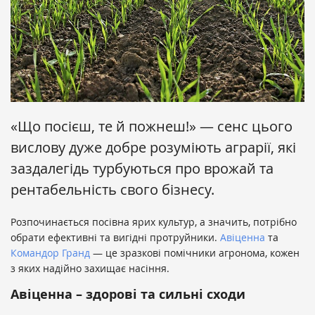
«Що посієш, те й пожнеш!» — сенс цього
вислову дуже добре розуміють аграрії, які
заздалегідь турбуються про врожай та
рентабельність свого бізнесу.
Розпочинається посівна ярих культур, а значить, потрібно
обрати ефективні та вигідні протруйники.
Авіценна
та
Командор Гранд
— це зразкові помічники агронома, кожен
з яких надійно захищає насіння.
Авіценна – здорові та сильні сходи