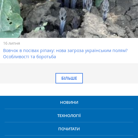
16 липня
Вовчок в посівах ріпаку: нова загроза українським полям?
Особливості та боротьба
БІЛЬШЕ
НОВИНИ
ТЕХНОЛОГІЇ
ПОЧИТАТИ