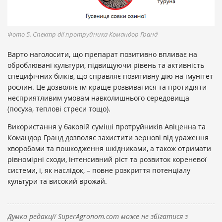
Фото 5. Спектр дії протруйника Командор Гранд
Варто наголосити, що препарат позитивно впливає на
оброблювані культури, підвищуючи рівень та активність
специфічних білків, що справляє позитивну дію на імунітет
рослин. Це дозволяє їм краще розвиватися та протидіяти
несприятливим умовам навколишнього середовища
(посуха, теплові стреси тощо).
Використання у баковій суміші протруйників Авіценна та
Командор Гранд дозволяє захистити зернові від ураження
хворобами та пошкодження шкідниками, а також отримати
рівномірні сходи, інтенсивний ріст та розвиток кореневої
системи, і, як наслідок, – повне розкриття потенціалу
культури та високий врожай.
Думка редакції SuperAgronom.com може не збігатися з