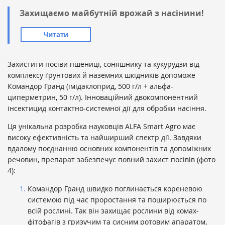
Захищаємо майбутній врожай з насінини!
Читати
Захистити посіви пшениці, соняшнику та кукурудзи від
комплексу ґрунтових й наземних шкідників допоможе
Командор Гранд (імідаклоприд, 500 г/л + альфа-
циперметрин, 50 г/л). Інноваційний двокомпонентний
інсектицид контактно-системної дії для обробки насіння.
Ця унікальна розробка науковців ALFA Smart Agro має
високу ефективність та найширший спектр дії. Завдяки
вдалому поєднанню основних компонентів та допоміжних
речовин, препарат забезпечує повний захист посівів (фото
4):
Командор Гранд швидко поглинається кореневою
системою під час проростання та поширюється по
всій рослині. Так він захищає рослини від комах-
фітофагів з гризучим та сисним ротовим апаратом,