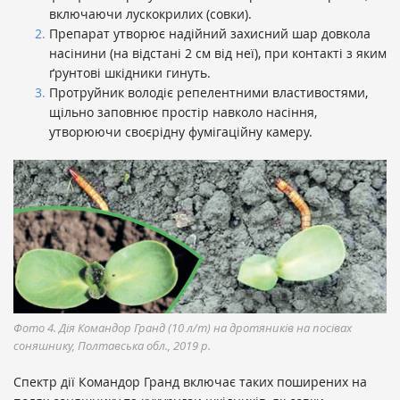
включаючи лускокрилих (совки).
Препарат утворює надійний захисний шар довкола
насінини (на відстані 2 см від неї), при контакті з яким
ґрунтові шкідники гинуть.
Протруйник володіє репелентними властивостями,
щільно заповнює простір навколо насіння,
утворюючи своєрідну фумігаційну камеру.
Фото 4. Дія Командор Гранд (10 л/т) на дротяників на посівах
соняшнику, Полтавська обл., 2019 р.
Спектр дії Командор Гранд включає таких поширених на