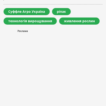
Суффле Агро Україна
ріпак
технологія вирощування
живлення рослин