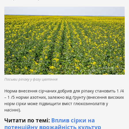
Посыви ріпaку у фaзу цвітіння
Норма внесення сірчаних добрив для ріпаку становить 1 /4
– 1 /5 норми азотних, залежно від ґрунту (внесення високих
норм сірки може підвищити вміст глюкозинолатів у
насінні).
Читaти по темі:
Вплив сірки нa
потенційну врожaйність культур