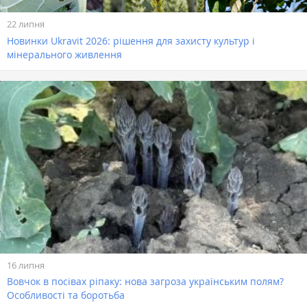
22 липня
Новинки Ukravit 2026: рішення для захисту культур і
мінерального живлення
16 липня
Вовчок в посівах ріпаку: нова загроза українським полям?
Особливості та боротьба