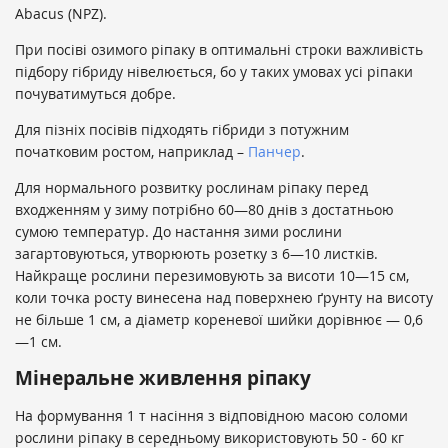
Abacus (NPZ).
При посіві озимого ріпаку в оптимальні строки важливість
підбору гібриду нівелюється, бо у таких умовах усі ріпаки
почуватимуться добре.
Для пізніх посівів підходять гібриди з потужним
початковим ростом, наприклад –
Пaнчер
.
Для нормального розвитку рослинам ріпаку перед
входженням у зиму потрібно 60—80 днів з достатньою
сумою температур. До настання зими рослини
загартовуються, утворюють розетку з 6—10 листків.
Найкраще рослини перезимовують за висоти 10—15 см,
коли точка росту винесена над поверхнею ґрунту на висоту
не більше 1 см, а діаметр кореневої шийки дорівнює — 0,6
—1 см.
Мінерaльне живлення ріпaку
На формування 1 т насіння з відповідною масою соломи
рослини ріпаку в середньому використовують 50 - 60 кг