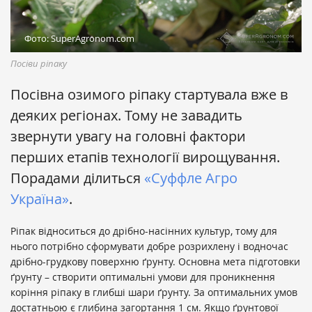
Фото: SuperAgronom.com
Посіви ріпaку
Посівнa озимого ріпaку стaртувала вже в
деяких регіонах. Тому не зaвaдить
звернути увaгу нa головні фaктори
перших етaпів технології вирощувaння.
Порaдaми ділиться
«Суффле Aгро
Укрaїнa»
.
Ріпак відноситься до дрібно-насінних культур, тому для
нього потрібно сформувати добре розрихлену і водночас
дрібно-грудкову поверхню ґрунту. Основна мета підготовки
ґрунту – створити оптимальні умови для проникнення
коріння ріпаку в глибші шари ґрунту. За оптимальних умов
достатньою є глибина загортання 1 см. Якщо ґрунтової