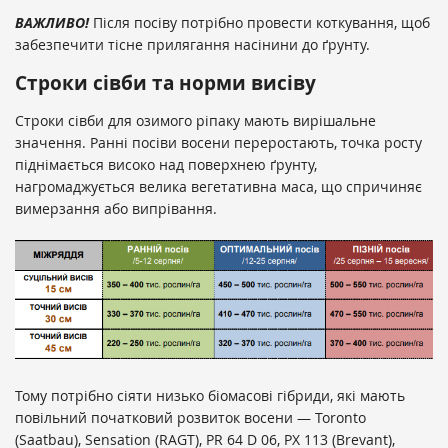
ВАЖЛИВО!
Після посіву потрібно провести коткування, щоб
забезпечити тісне прилягання насінини до ґрунту.
Строки сівби тa норми висіву
Строки сівби для озимого ріпаку мають вирішальне
значення. Ранні посіви восени переростають, точка росту
піднімається високо над поверхнею ґрунту,
нагромаджується велика вегетативна маса, що спричиняє
вимерзання або випрівання.
Тому потрібно сіяти низько біомасові гібриди, які мають
повільний початковий розвиток восени — Toronto
(Saatbau), Sensation (RAGT), PR 64 D 06, PX 113 (Brevant),