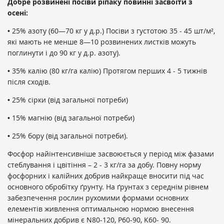
Добре розвинені посіви ріпаку повинні засвоїти з
осені:
• 25% азоту (60—70 кг у д.р.) Посіви з густотою 35 - 45 шт/м²,
які мають не менше 8—10 розвинених листків можуть
поглинути і до 90 кг у д.р. азоту).
• 35% калію (80 кг/га калію) Протягом перших 4 - 5 тижнів
після сходів.
• 25% сірки (від загальної потреби)
• 15% магнію (від загальної потреби)
• 25% бору (від загальної потреби).
Фосфор найінтенсивніше засвоюється у період між фaзaми
стеблування і цвітіння – 2 - 3 кг/га за добу. Повну норму
фосфорних і калійних добрив найкраще вносити під час
основного обробітку ґрунту. На ґрунтах з середнім рівнем
забезпечення рослин рухомими формами основних
елементів живлення оптимальною нормою внесення
мінеральних добрив є N80-120, P60-90, K60- 90.