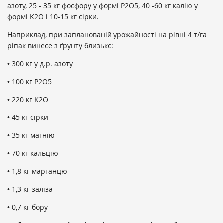
азоту, 25 - 35 кг фосфору у формі P2O5, 40 -60 кг калію у
формі K2O і 10-15 кг сірки.
Наприклад, при запланованій урожайності на рівні 4 т/га
ріпак винесе з ґрунту близько:
• 300 кг у д.р. азоту
• 100 кг P2O5
• 220 кг K2O
• 45 кг сірки
• 35 кг магнію
• 70 кг кальцію
• 1,8 кг марганцю
• 1,3 кг заліза
• 0,7 кг бору