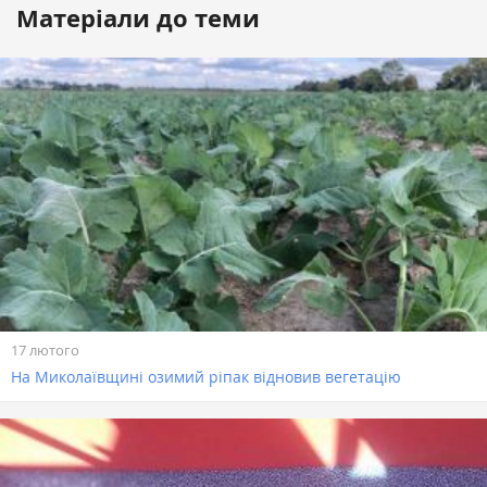
Матеріали до теми
17 лютого
На Миколаївщині озимий ріпак відновив вегетацію