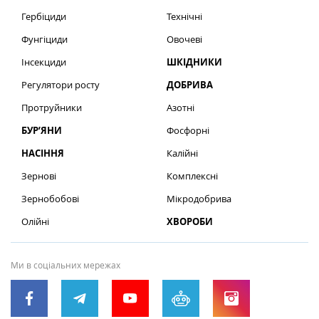
Гербіциди
Технічні
Фунгіциди
Овочеві
Інсекциди
ШКІДНИКИ
Регулятори росту
ДОБРИВА
Протруйники
Азотні
БУР’ЯНИ
Фосфорні
НАСІННЯ
Калійні
Зернові
Комплексні
Зернобобові
Мікродобрива
Олійні
ХВОРОБИ
Ми в соціальних мережах