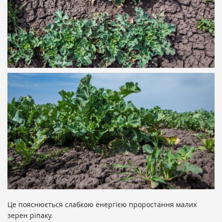
Це пояснюється слабкою енергією проростання малих
зерен ріпаку.