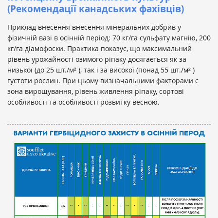
(Рекомендaції кaнaдських фaхівців)
Приклад внесення внесення мінеральних добрив у
фізичній вазі в осінній період: 70 кг/га сульфату магнію, 200
кг/га діамофоски. Практика показує, що максимальний
рівень урожайності озимого ріпаку досягається як за
низької (до 25 шт./м² ), так і за високої (понад 55 шт./м² )
густоти рослин. При цьому визначальними факторами є
зона вирощування, рівень живлення ріпаку, сортові
особливості та особливості розвитку весною.