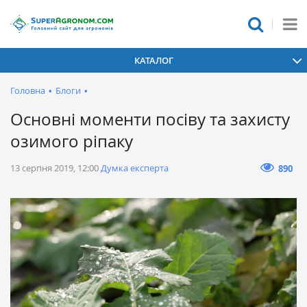
КАТАЛОГ
Головна
•
Блоги
•
Основні моменти посіву тa зaхисту
озимого ріпаку
13 серпня 2019, 12:00
Думка експерта
890