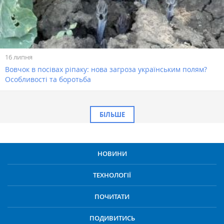
16 липня
Вовчок в посівах ріпаку: нова загроза українським полям?
Особливості та боротьба
БІЛЬШЕ
НОВИНИ
ТЕХНОЛОГІЇ
ПОЧИТАТИ
ПОДИВИТИСЬ