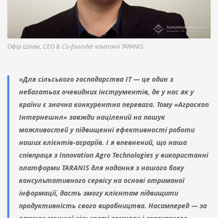
Офір Шлам, CEO & Co-founder компанії TARANIS
«Для сільського господарства ІТ — це один з
небагатьох очевидних інструментів, де у нас як у
країни є значна конкурентна перевага. Тому «Агроскоп
Інтернешнл» завжди націлений на пошук
можливостей у підвищенні ефективності роботи
наших клієнтів-аграріїв. І я впевнений, що наша
співпраця з Innovation Agro Technologies у використанні
платформи TARANIS для надання з нашого боку
консультативного сервісу на основі отриманої
інформації, дасть змогу клієнтам підвищити
продуктивність свого виробництва. Насамперед — за