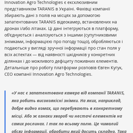
Innovation Agro Technologies є ексклюзивним
представником TARANIS в Україні. Фахівці компанії
збирають дані з полів на місцях за допомогою
запатентованих TARANIS відеокамер, встановлених на
дронах і/або літаках. Ці дані інтегруються в платформу,
об'єднуються і аналізуються з іншими (супутниковими
знімками, інформацією про погоду тощо), обробляються і
подаються у вигляді зручної інформації про стан поля у
всіх аспектах — від наявності шкідників у конкретних
ділянках і до можливого дефіциту поживних елементів.
Детальніше про роботу платформи розповів Євген Кугук,
CEO компанії Innovation Agro Technologies.
«У нас є запатентована камера від компанії TARANIS,
яка робить високоякісні знімки. На яких, наприклад,
добре видно комах, що перебувають в конкретному
місці. Або ж ознаки хвороб чи нестачі елементів на
самих рослинах. І так по всьому полю. Це чималий
обсяг інформації, обробити який досить складно. Така