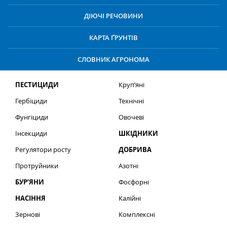
ДІЮЧІ РЕЧОВИНИ
КАРТА ҐРУНТІВ
СЛОВНИК АГРОНОМА
ПЕСТИЦИДИ
Круп’яні
Гербіциди
Технічні
Фунгіциди
Овочеві
Інсекциди
ШКІДНИКИ
Регулятори росту
ДОБРИВА
Протруйники
Азотні
БУР’ЯНИ
Фосфорні
НАСІННЯ
Калійні
Зернові
Комплексні