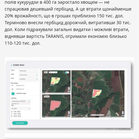
полів кукурудзи в 400 га заростало хвощем — не
спрацював дешевший гербіцид. А це втрати щонайменше
20% врожайності, що в грошах приблизно 150 тис. дол.
Терміново внесли гербіцид дорожчий, витративши 30 тис.
дол. Коли підрахували загальні видатки і можливі втрати,
віднявши вартість TARANIS, отримали економію близько
110-120 тис. дол.