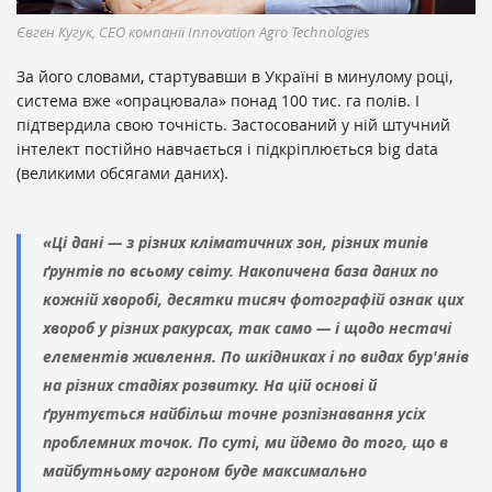
Євген Кугук, CEO компанії Innovation Agro Technologies
За його словами, стартувавши в Україні в минулому році,
система вже «опрацювала» понад 100 тис. га полів. І
підтвердила свою точність. Застосований у ній штучний
інтелект постійно навчається і підкріплюється big data
(великими обсягами даних).
«Ці дані — з різних кліматичних зон, різних типів
ґрунтів по всьому світу. Накопичена база даних по
кожній хворобі, десятки тисяч фотографій ознак цих
хвороб у різних ракурсах, так само — і щодо нестачі
елементів живлення. По шкідниках і по видах бур'янів
на різних стадіях розвитку. На цій основі й
ґрунтується найбільш точне розпізнавання усіх
проблемних точок. По суті, ми йдемо до того, що в
майбутньому агроном буде максимально