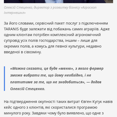
Олексій Стеценко, директор з розвитку бізнесу «Агроскоп
Інтернешнл»
За його словами, сервісний пакет послуг з підключенням
TARANIS буде залежати від побажань самих аграріїв. Адже
одним клієнтам потрібен комплексний агрономічний
супровід усіх полів господарства, іншим – лише для
окремих полів, а комусь для певної культури, недавно
введеної в сівозміну.
«Можна сказати, це буде «меню», з якого фермер
зможе вибрати те, що йому необхідно, і не
платитиме за те, що не знадобиться», — додав
Олексій Стеценко.
На підтвердження окупності таких витрат Євген Кугук навів
кейс одного з клієнтів, які скористалися програмою
минулого року. Завдяки чому було виявлено, що одне з