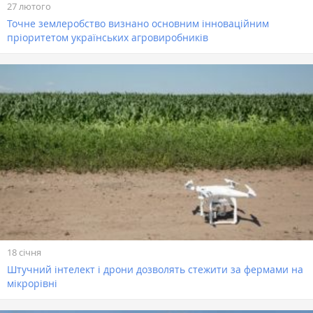
27 лютого
Точне землеробство визнано основним інноваційним
пріоритетом українських агровиробників
18 січня
Штучний інтелект і дрони дозволять стежити за фермами на
мікрорівні