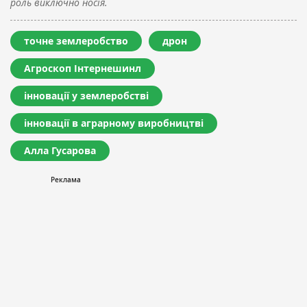
роль виключно носія.
точне землеробство
дрон
Агроскоп Інтернешинл
інновації у землеробстві
інновації в аграрному виробництві
Алла Гусарова