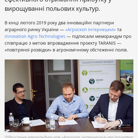
вирощуванні польових культур.
В кінці лютого 2019 року два інноваційні партнери
аграрного ринку України —
«Агроскоп Інтернешнл»
та
Innovation Agro Technologies
— підписали меморандум про
співпрацю з метою впровадження проекту TARANIS —
«повітряної розвідки» в агрономічному обстеженні полів.
Підписання меморандуму між «Агроскоп Інтернешнл» та Innovation