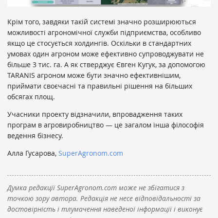
Крім того, завдяки такій системі значно розширюються
можливості агрономічної служби підприємства, особливо
якщо це стосується холдингів. Оскільки в стандартних
умовах один агроном може ефективно супроводжувати не
більше 3 тис. га. А як стверджує Євген Кугук, за допомогою
TARANIS агроном може бути значно ефективнішим,
приймати своєчасні та правильні рішення на більших
обсягах площ.
Учасники проекту відзначили, впровадження таких
програм в агровиробництво — це загалом інша філософія
ведення бізнесу.
Алла Гусарова,
SuperAgronom.com
Думка редакції SuperAgronom.com може не збігатися з
точкою зору автора. Редакція не несе відповідальності за
достовірність і тлумачення наведеної інформації і виконує