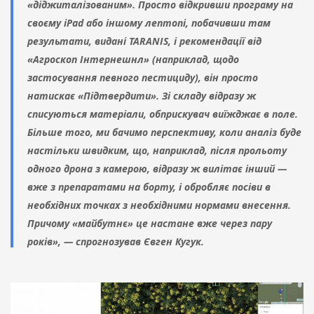
«діджиталізованим». Просто відкривши програму на
своєму iPad або іншому лептопі, побачивши там
результати, видані TARANIS, і рекомендації від
«Агроскоп Інтернешнл» (наприклад, щодо
застосування певного пестициду), він просто
натискає «Підтвердити». Зі складу відразу ж
списуються матеріали, обприскувач виїжджає в поле.
Більше того, ми бачимо перспективу, коли аналіз буде
настільки швидким, що, наприклад, після прольоту
одного дрона з камерою, відразу ж вилітає інший —
вже з препаратами на борту, і обробляє посіви в
необхідних точках з необхідними нормами внесення.
Причому «майбутнє» це настане вже через пару
років», — спрогнозував Євген Кугук.