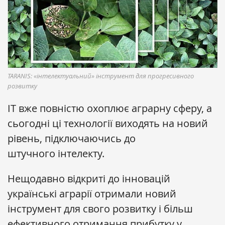
TARANIS: «інтелектуальний» інструмент для прогресивного
розвитку
ІТ вже повністю охоплює аграрну сферу, а
сьогодні ці технології виходять на новий
рівень, підключаючиcь до
штучного інтелекту.
Нещодавно відкриті до інновацій
українські аграрії отримали новий
інструмент для свого розвитку і більш
ефективного отримання прибутку у