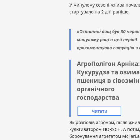
У минулому сезоні жнива почал
стартувало на 2 дні раніше.
«Останній дощ був 30 червня
минулому році в цей період 
прокоментував ситуацію з 
АгроПолігон Арніка:
Кукурудза та озима
пшениця в сівозмін
органічного
господарства
Читати
Як розповів агроном, після жнив
культиватором HORSCH. А потім,
боронування агрегатом McFarLan