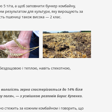
 5 т/га, а щоб заповнити бункер комбайну,
шим результатом для культури, яку вирощують за
сть пшениці також висока — 2 клас.
бездощовою і теплою, навіть спекотною,
 вологість зерна спостерігається до 14% біля
у поля», — з усмішкою розповів Борис Купенко.
но стежить за кожним комбайном і говорить, що