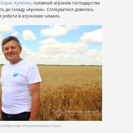
у
Борис Купенко,
головний агроном господарства
ть до складу «Арніки». Спілкуватися довелось
ив роботи в агрономів чимало.
осподарства «Новомосковськ Агро»