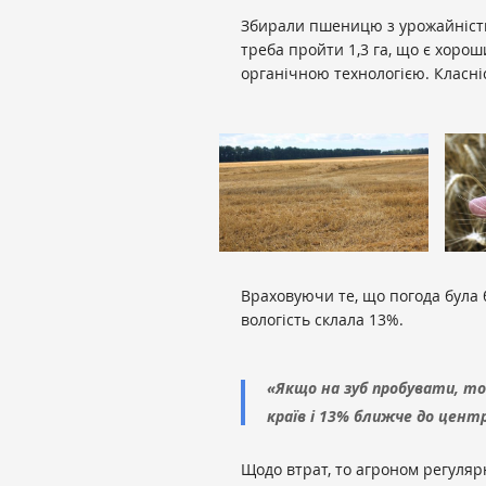
Збирали пшеницю з урожайністю
треба пройти 1,3 га, що є хоро
органічною технологією. Класні
Враховуючи те, що погода була 
вологість склала 13%.
«Якщо на зуб пробувати, то
країв і 13% ближче до центр
Щодо втрат, то агроном регуляр