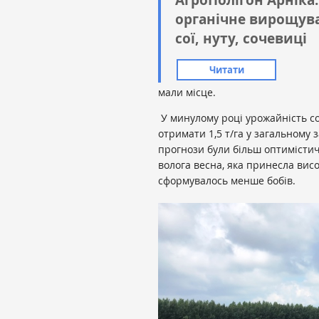
органічне вирощув
сої, нуту, сочевиці
Читати
мали місце.
У минулому році урожайність соч
отримати 1,5 т/га у загальному з
прогнози були більш оптимістич
волога весна, яка принесла висо
сформувалось менше бобів.