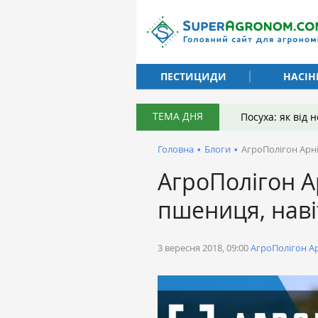
ПЕСТИЦИДИ
НАСІН
ТЕМА ДНЯ
Посуха: як від
Головна
•
Блоги
•
АгроПолігон Арні
АгроПолігон А
пшениця, наві
3 вересня 2018, 09:00
АгроПолігон А