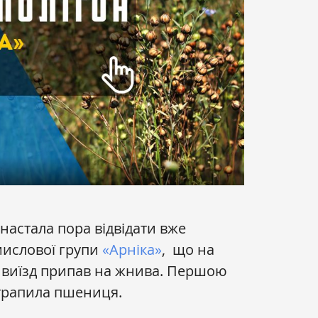
настала пора відвідати вже
мислової групи
«Арніка»
, що на
 виїзд припав на жнива. Першою
трапила пшениця.