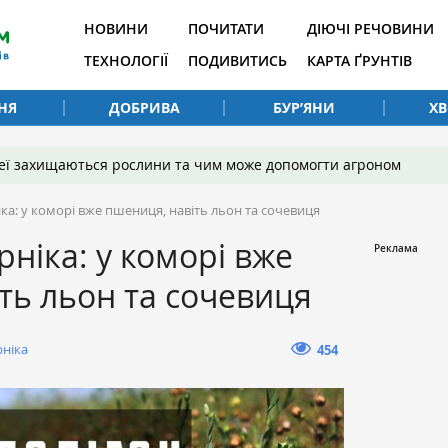
НОВИНИ
ПОЧИТАТИ
ДІЮЧІ РЕЧОВИНИ
ТЕХНОЛОГІЇ
ПОДИВИТИСЬ
КАРТА ҐРУНТІВ
НЯ
ДОБРИВА
БУР’ЯНИ
Х
 неї захищаються рослини та чим може допомогти агроном
ка: у коморі вже пшениця, навіть льон та сочевиця
рніка: у коморі вже
ть льон та сочевиця
рніка
454