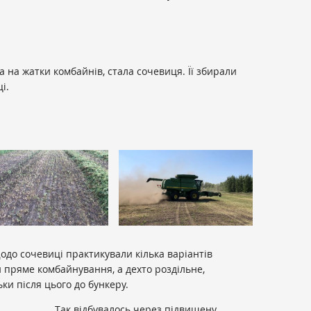
 на жатки комбайнів, стала сочевиця. Її збирали
і.
одо сочевиці практикували кілька варіантів
 пряме комбайнування, а дехто роздільне,
ьки після цього до бункеру.
Так відбувалось через підвищену