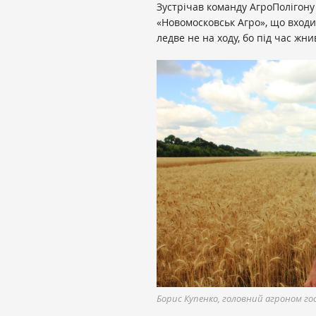
Зустрічав команду АгроПолігон
«Новомосковськ Агро», що входи
ледве не на ходу, бо під час жн
Борис Купенко, головний агроном г