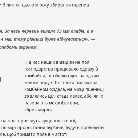
и 6 липня, цього ж року збирання пшениці
. За весь червень випало 73 мм опадів, а в
- 4 мм, тому різниця дуже відчувається», —
опадами агроном.
Під час наших відвідин на полі
господарства працювало одразу 3
комбайни, що йшли один за одним
і
майже поруч. Як тільки пилюка за
комбайном осідала, на місці пшениці
з’являлись цілі стада лелек, або, як їх
називають механізатори,
«бригадирів».
 на полі проведуть лущення стерні,
 по мірі проростання бур’янів, будуть проводити
e, щоб тримати поле в чистоті.