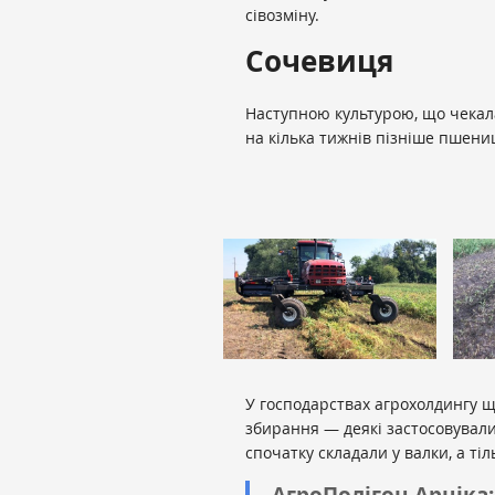
сівозміну.
Сочевиця
Наступною культурою, що чекала
на кілька тижнів пізніше пшениц
У господарствах агрохолдингу щ
збирання — деякі застосовували
спочатку складали у валки, а тіл
АгроПолігон Арніка: