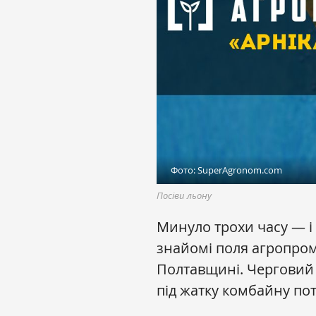
Фото: SuperAgronom.com
Посіви льону
Минуло трохи часу — і 
знайомі поля агропро
Полтавщині. Черговий
під жатку комбайну по