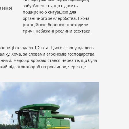
забур’яненість, що є досить
ання
поширеною ситуацією для
органічного землеробства. І хоча
ротаційною бороною проходили
тричі, небажані рослини все-таки
евиці складала 1,2 т/га. Цього сезону вдалось
аліку. Хоча, за словами агрономів господарства,
ними. Недобір врожаю стався через те, що була
кий відсоток хвороб на рослинах, через це