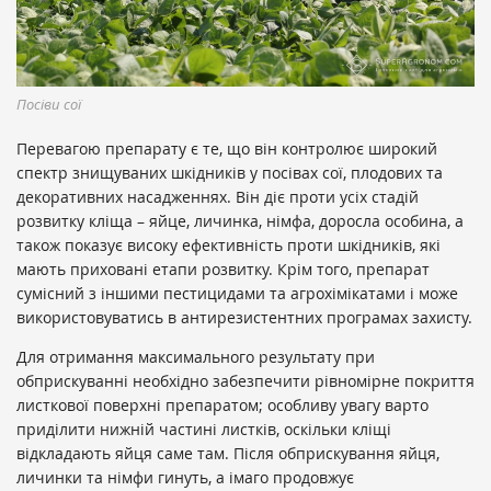
Посіви сої
Перевагою препарату є те, що він контролює широкий
спектр знищуваних шкідників у посівах сої, плодових та
декоративних насадженнях. Він діє проти усіх стадій
розвитку кліща – яйце, личинка, німфа, доросла особина, а
також показує високу ефективність проти шкідників, які
мають приховані етапи розвитку. Крім того, препарат
сумісний з іншими пестицидами та агрохімікатами і може
використовуватись в антирезистентних програмах захисту.
Для отримання максимального результату при
обприскуванні необхідно забезпечити рівномірне покриття
листкової поверхні препаратом; особливу увагу варто
приділити нижній частині листків, оскільки кліщі
відкладають яйця саме там. Після обприскування яйця,
личинки та німфи гинуть, а імаго продовжує