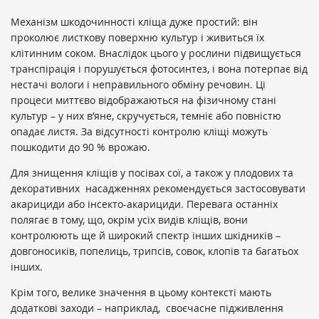
Механізм шкодочинності кліща дуже простий: він
проколює листкову поверхню культур і живиться їх
клітинним соком. Внаслідок цього у рослини підвищується
транспірація і порушується фотосинтез, і вона потерпає від
нестачі вологи і неправильного обміну речовин. Ці
процеси миттєво відображаються на фізичному стані
культур – у них в’яне, скручується, темніє або повністю
опадає листя. За відсутності контролю кліщі можуть
пошкодити до 90 % врожаю.
Для знищення кліщів у посівах сої, а також у плодових та
декоративних насадженнях рекомендується застосовувати
акарициди або інсекто-акарициди. Перевага останніх
полягає в тому, що, окрім усіх видів кліщів, вони
контролюють ще й широкий спектр інших шкідників –
довгоносиків, попелиць, трипсів, совок, клопів та багатьох
інших.
Крім того, велике значення в цьому контексті мають
додаткові заходи – наприклад, своєчасне підживлення