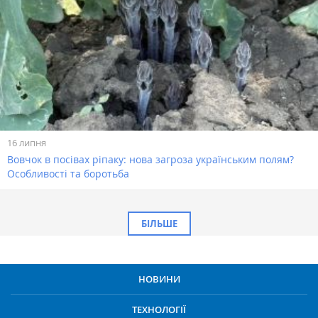
16 липня
Вовчок в посівах ріпаку: нова загроза українським полям?
Особливості та боротьба
БІЛЬШЕ
НОВИНИ
ТЕХНОЛОГІЇ