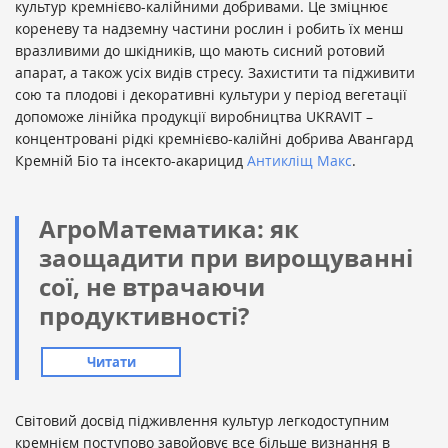
культур кремнієво-калійними добривами. Це зміцнює
кореневу та надземну частини рослин і робить їх менш
вразливими до шкідників, що мають сисний ротовий
апарат, а також усіх видів стресу. Захистити та підживити
сою та плодові і декоративні культури у період вегетації
допоможе лінійка продукції виробництва UKRAVIT –
концентровані рідкі кремнієво-калійні добрива Авангард
Кремній Біо та інсекто-акарицид
Антикліщ Макс
.
АгроМатематика: як
заощадити при вирощуванні
сої, не втрачаючи
продуктивності?
Читати
Світовий досвід підживлення культур легкодоступним
кремнієм поступово завойовує все більше визнання в