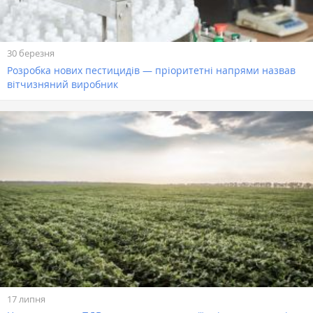
30 березня
Розробка нових пестицидів — пріоритетні напрями назвав
вітчизняний виробник
17 липня