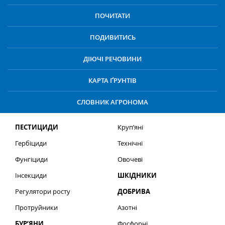
ПОЧИТАТИ
ПОДИВИТИСЬ
ДІЮЧІ РЕЧОВИНИ
КАРТА ҐРУНТІВ
СЛОВНИК АГРОНОМА
ПЕСТИЦИДИ
Круп’яні
Гербіциди
Технічні
Фунгіциди
Овочеві
Інсекциди
ШКІДНИКИ
Регулятори росту
ДОБРИВА
Протруйники
Азотні
БУР’ЯНИ
Фосфорні