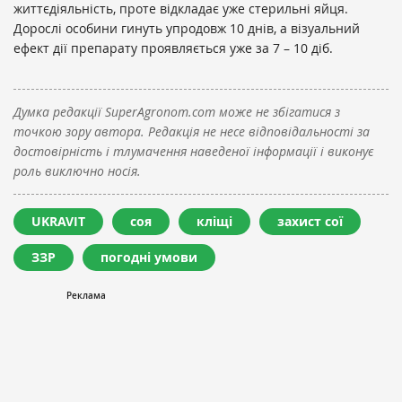
життєдіяльність, проте відкладає уже стерильні яйця.
Дорослі особини гинуть упродовж 10 днів, а візуальний
ефект дії препарату проявляється уже за 7 – 10 діб.
Думка редакції SuperAgronom.com може не збігатися з
точкою зору автора. Редакція не несе відповідальності за
достовірність і тлумачення наведеної інформації і виконує
роль виключно носія.
UKRAVIT
соя
кліщі
захист сої
ЗЗР
погодні умови