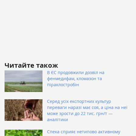
Читайте також
В ЄС продовжили дозвіл на
фенмедифам, кломазон та
піраклостробін
Серед усіх експортних культур
переваги наразі має соя, а ціна на неї
може зрости до 22 тис. грн/т —
аналітики
Спека сприяє нетипово активному