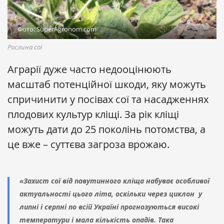
Фото: SuperAgronom.com
Рослина сої
Аграрії дуже часто недооцінюють
масштаб потенційної шкоди, яку можуть
спричинити у посівах сої та насадженнях
плодових культур кліщі. За рік кліщі
можуть дати до 25 поколінь потомства, а
це вже – суттєва загроза врожаю.
«Захист сої від павутинного кліща набуває особливої
актуальності цього літа, оскільки через циклон у
липні і серпні по всій Україні прогнозуються високі
температури і мала кількість опадів. Така