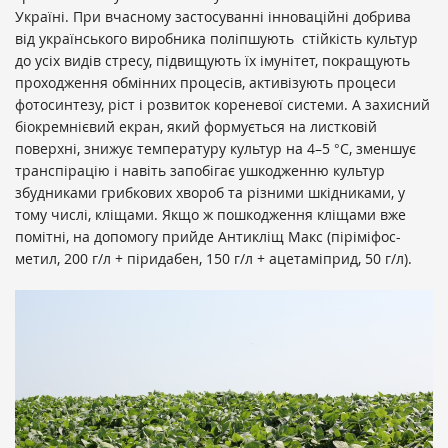
Україні. При вчасному застосуванні інноваційні добрива
від українського виробника поліпшують стійкість культур
до усіх видів стресу, підвищують їх імунітет, покращують
проходження обмінних процесів, активізують процеси
фотосинтезу, ріст і розвиток кореневої системи. А захисний
біокремнієвий екран, який формується на листковій
поверхні, знижує температуру культур на 4–5 °С, зменшує
транспірацію і навіть запобігає ушкодженню культур
збудниками грибкових хвороб та різними шкідниками, у
тому числі, кліщами. Якщо ж пошкодження кліщами вже
помітні, на допомогу прийде Антикліщ Макс (піріміфос-
метил, 200 г/л + піридабен, 150 г/л + ацетаміприд, 50 г/л).