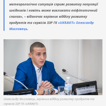
метеорологічна ситуація сприяє розвитку популяції
шкідників і навіть може викликати епіфітотичний
спалах», – відзначає керівник відділу розвитку
продуктів та сервісів ЗЗР ГК
«UKRAVIT»
Олександр
Мигловець
.
Олександр Мигловець, керівник відділу розвитку продуктів та
сервісів ЗЗР ГК «UKRAVIT»