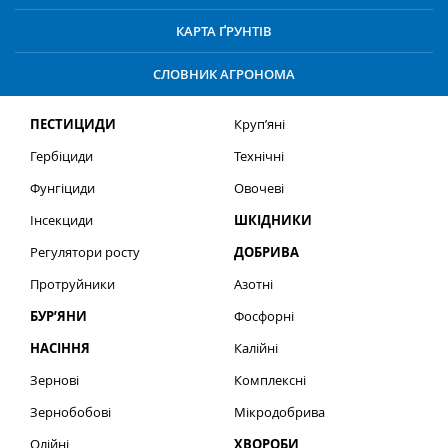
КАРТА ҐРУНТІВ
СЛОВНИК АГРОНОМА
ПЕСТИЦИДИ
Круп’яні
Гербіциди
Технічні
Фунгіциди
Овочеві
Інсекциди
ШКІДНИКИ
Регулятори росту
ДОБРИВА
Протруйники
Азотні
БУР’ЯНИ
Фосфорні
НАСІННЯ
Калійні
Зернові
Комплексні
Зернобобові
Мікродобрива
Олійні
ХВОРОБИ