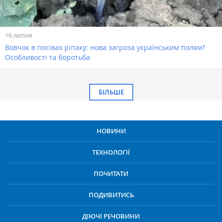
16 липня
Вовчок в посівах ріпаку: нова загроза українським полям?
Особливості та боротьба
БІЛЬШЕ
НОВИНИ
ТЕХНОЛОГІЇ
ПОЧИТАТИ
ПОДИВИТИСЬ
ДІЮЧІ РЕЧОВИНИ