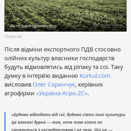
Фото: SuperAgronom.com
Посіви сої
Після відміни експортного ПДВ стосовно
олійних культур власники господарств
будуть відмовлятись від ріпаку та сої. Таку
думку в інтерв’ю виданню
Kurkul.com
висловив
Олег Скринчук
, керівник
агрофірми
«Україна-Агро-2С»
.
«Будемо відходити від сої, будемо сіяти інші культури.
Це взагалі дурня ― так, наче там ніхто не
стикається з господарством і не знає. Що це ―