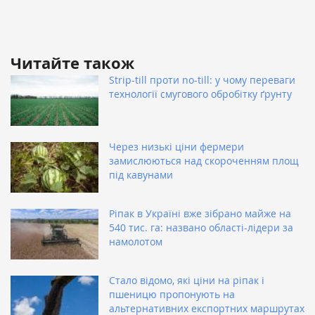
Читайте також
Strip-till проти no-till: у чому переваги
технології смугового обробітку ґрунту
Через низькі ціни фермери
замислюються над скороченням площ
під кавунами
Ріпак в Україні вже зібрано майже на
540 тис. га: названо області-лідери за
намолотом
Стало відомо, які ціни на ріпак і
пшеницю пропонують на
альтернативних експортних маршрутах