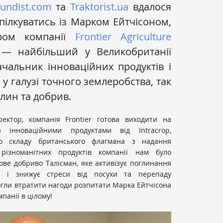
ifundist.com
та
Traktorist.ua
вдалося
ілкуватись із Марком Ейтчісоном,
ром компанії
Frontier Agriculture
 — найбільший у Великобританії
чальник інноваційних продуктів і
 у галузі точного землеробства, так
слин та добрив.
ектор, компанія Frontier готова виходити на
 інноваційними продуктами від Intracrop,
о складу британського флагмана з надання
 різноманітних продуктів компанії нам було
ове добриво Талісман, яке активізує поглинання
 і знижує стреси від посухи та перепаду
огли втратити нагоди розпитати Марка Ейтчісона
панії в цілому!