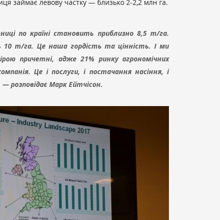
я займає левову частку — близько 2-2,2 млн га.
иці по країні становить приблизно 8,5 т/га.
10 т/га. Це наша гордість та цінність. І ми
рою причетні, адже 21% ринку агрономічних
мпанія. Це і послуги, і постачання насіння, і
 — розповідає Марк Ейтчісон.