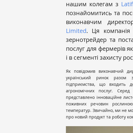
нашим колегам з
Lat
познайомитись та посп
виконавчим директо
Limited
. Ця компанія
зернотрейдер та поста
послуг для фермерів як
і в сегменті захисту ро
Як повідомив виконавчий дир
український ринок разом з
підприємства, що входить д
агрономічних послуг. Серед
представлено інноваційне лист
поживних речовин рослиною
температур. Звичайно, ми не м
про новий продукт та роботу ком