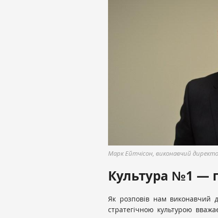
Марк Ейтчісон, виконавчий директор F
Культура №1 —
Як розповів нам виконавчий дир
стратегічною культурою вважа