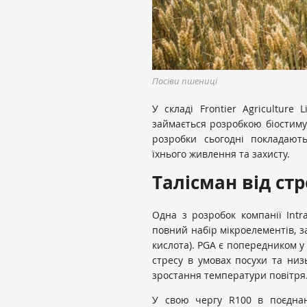
Посіви пшениці
У складі Frontier Agriculture
займається розробкою біостимул
розробки сьогодні покладают
їхнього живлення та захисту.
Талісман від стр
Одна з розробок компанії Intr
повний набір мікроелементів, з
кислота). PGA є попередником у
стресу в умовах посухи та низ
зростання температури повітря
У свою чергу R100 в поєднан