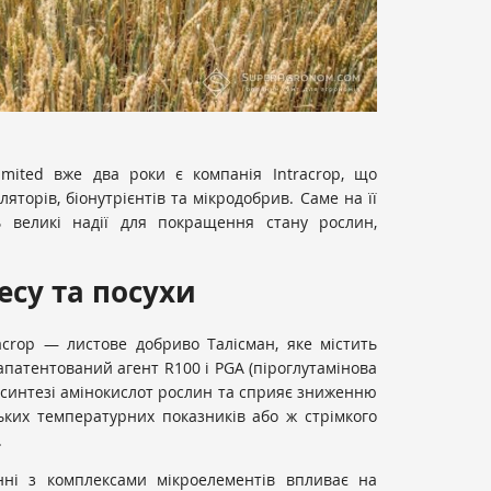
 Limited вже два роки є компанія Intracrop, що
яторів, біонутрієнтів та мікродобрив. Саме на її
ь великі надії для покращення стану рослин,
есу та посухи
acrop — листове добриво Талісман, яке містить
апатентований агент R100 і PGA (піроглутамінова
 синтезі амінокислот рослин та сприяє зниженню
ьких температурних показників або ж стрімкого
.
ні з комплексами мікроелементів впливає на