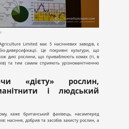
ї
Agriculture Limited має 5 насінневих заводів, є
іо-диверсифікації. Це покривні культури, що
кож дикі рослини, що приваблюють комах (ті, в
хів) та тим самим сприяють урізноманітненню
юючи «дієту» рослин,
манітнити і людський
ому, каже британський фахівець, насамперед
ів: насіння, добрив та засобів захисту рослин, а