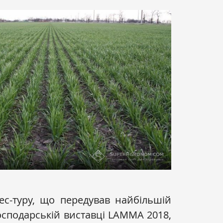
ес-туру, що передував найбільшій
осподарській виставці LAMMA 2018,