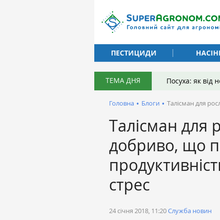
ПЕСТИЦИДИ
НАСІН
ТЕМА ДНЯ
Посуха: як від
Головна
•
Блоги
•
Талісман для рос
Талісман для 
добриво, що 
продуктивніст
стрес
24 січня 2018, 11:20
Служба новин