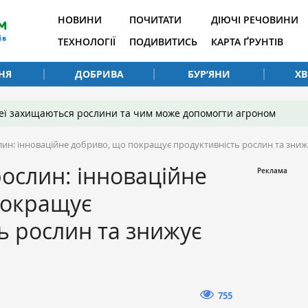
НОВИНИ
ПОЧИТАТИ
ДІЮЧІ РЕЧОВИНИ
ТЕХНОЛОГІЇ
ПОДИВИТИСЬ
КАРТА ҐРУНТІВ
НЯ
ДОБРИВА
БУР’ЯНИ
Х
 неї захищаються рослини та чим може допомогти агроном
лин: інноваційне добриво, що покращує продуктивність рослин та зниж
рослин: інноваційне
покращує
ь рослин та знижує
755