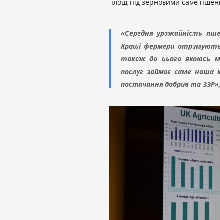
площ під зерновими саме пшениц
«Середня урожайність пшен
Кращі фермери отримують 
також до цього якоюсь мі
послуг займає саме наша ко
постачання добрив та ЗЗР»,