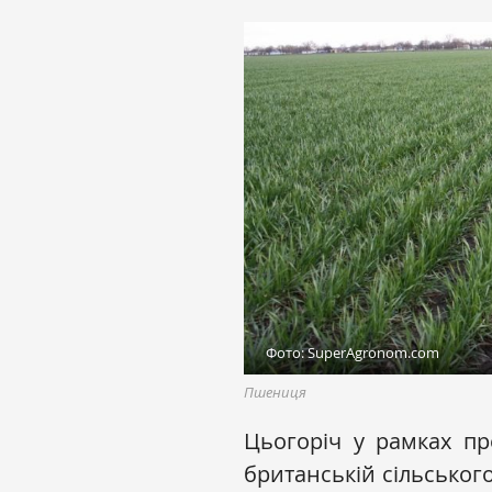
Фото: SuperAgronom.com
Пшениця
Цьогоріч у рамках пр
британській сільськог