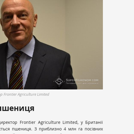
rontier Agriculture Limited
 пшениця
ектор Frontier Agriculture Limited, у Британії
ється пшениця. З приблизно 4 млн га посівних