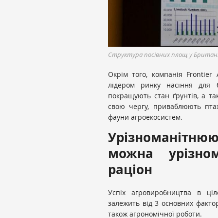
Структура посівних площ у Британі
Окрім того, компанія Frontier 
лідером ринку насіння для б
покращують стан ґрунтів, а та
свою чергу, приваблюють пта
фауни агроекосистем.
Урізноманітн
можна урізно
раціон
Успіх агровиробництва в ціл
залежить від 3 основних фактор
також агрономічної роботи.