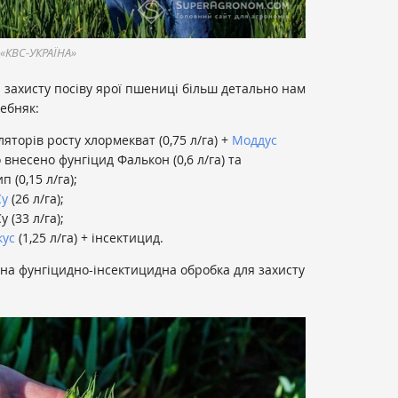
 «КВС-УКРАЇНА»
захисту посіву ярої пшениці більш детально нам
ебняк:
яторів росту хлормекват (0,75 л/га) +
Моддус
о внесено фунгіцид Фалькон (0,6 л/га) та
 (0,15 л/га);
у
(26 л/га);
 (33 л/га);
кус
(1,25 л/га) + інсектицид.
на фунгіцидно-інсектицидна обробка для захисту