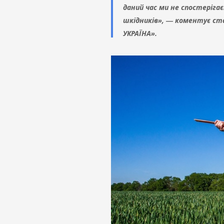
даний час ми не спостеріга
шкідників», ― коментує ст
УКРАЇНА».