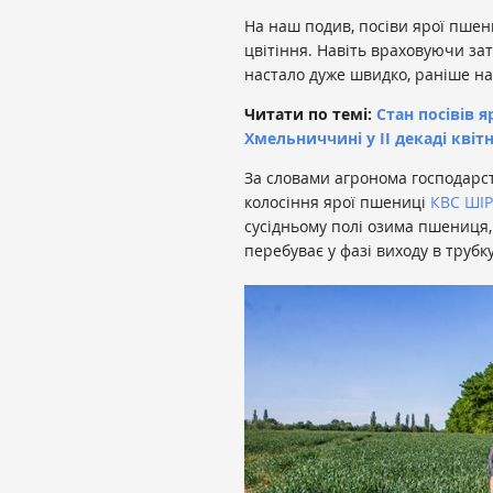
На наш подив, посіви ярої пшен
цвітіння. Навіть враховуючи за
настало дуже швидко, раніше нав
Читати по темі:
Стан посівів я
Хмельниччині у ІІ декаді квіт
За словами агронома господарс
колосіння ярої пшениці
КВС ШІ
сусідньому полі озима пшениця, 
перебуває у фазі виходу в трубку