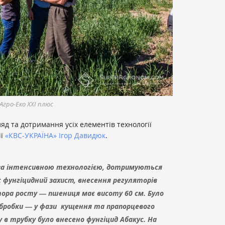
Агро-Еко XXI плюс
ляд та дотримання усіх елементів технології
ії
«КВС-УКРАЇНА»
Ігор Давидюк
.
за інтенсивною технологією, дотримуються
: фунгіцидний захист, внесення регуляторів
ора росту ― пшениця має висоту 60 см. Було
обробки ― у фази кущення та прапорцевого
 в трубку було внесено фунгіцид Абакус. На