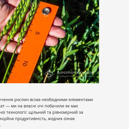
печення рослин всіма необхідними елементами
ат ― ми на власні очі побачили як має
ої технології: щільний та рівномірний за
енційна продуктивність, жодних ознак
.