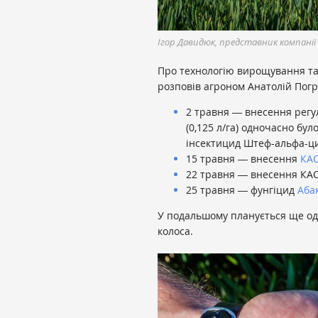
Ігор Давидюк, представник компанії
Про технологію вирощування та 
розповів агроном Анатолій Погр
2 травня ― внесення регул
(0,125 л/га) одночасно бул
інсектицид Штеф-альфа-цип
15 травня ― внесення
КАС
22 травня ― внесення КАСу
25 травня ― фунгіцид
Аба
У подальшому планується ще од
колоса.