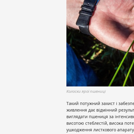
Колоски ярої пшениці
Такий потужний захист і забез
живлення дає відмінний результ
виглядати пшениця за інтенсивн
висотою стеблестій, висока пот
ушкодження листкового апарату