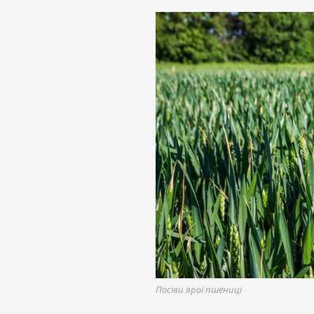
Посіви ярої пшениці