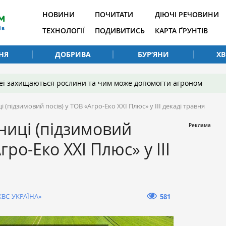
НОВИНИ
ПОЧИТАТИ
ДІЮЧІ РЕЧОВИНИ
ТЕХНОЛОГІЇ
ПОДИВИТИСЬ
КАРТА ҐРУНТІВ
НЯ
ДОБРИВА
БУР’ЯНИ
Х
 неї захищаються рослини та чим може допомогти агроном
 (підзимовий посів) у ТОВ «Агро-Еко ХХІ Плюс» у ІІІ декаді травня
ниці (підзимовий
гро-Еко ХХІ Плюс» у ІІІ
КВС-УКРАЇНА»
581