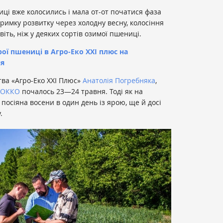
иці вже колосились і мала от-от початися фаза
тримку розвитку через холодну весну, колосіння
іть, ніж у деяких сортів озимої пшениці.
рої пшениці в Агро-Еко XXI плюс на
ня
тва «Агро-Еко ХХІ Плюс»
Анатолія Погребняка
,
РОККО
почалось 23—24 травня. Тоді як на
посіяна восени в один день із ярою, ще й досі
.