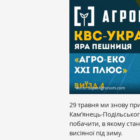
Фото: SuperAgronom.com
29 травня ми знову пр
Кам’янець-Подільсько
побачити, в якому стан
висіяної під зиму.