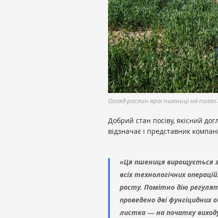
Огляд рослин ярої пшениці на полях 
Добрий стан посіву, якісний дог
відзначає і представник компан
«Ця пшениця вирощується 
всіх технологічних операцій
росту. Помітно дію регулят
проведено дві фунгіцидних 
листка ― на початку виходу