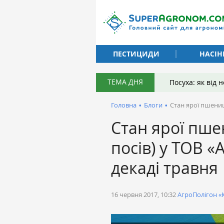
ПЕСТИЦИДИ
НАСІН
ТЕМА ДНЯ
Посуха: як від
Головна
•
Блоги
•
Стан ярої пшениці
Стан ярої пше
посів) у ТОВ «А
декаді травня
16 червня 2017, 10:32
АгроПолігон «