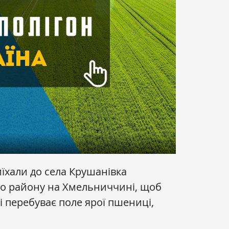
иїхали до села Крушанівка
го району на Хмельниччині, щоб
і перебуває поле ярої пшениці,