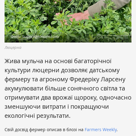
Фото: SuperAgronom.com
Люцерна
Жива мульча на основі багаторічної
культури люцерни дозволяє датському
фермеру та агроному Фредеріку Ларсену
акумулювати більше сонячного світла та
отримувати два врожаї щороку, одночасно
зменшуючи витрати і покращуючи
екологічні результати.
Свій досвід фермер описав в блозі на
Farmers Weekly
.