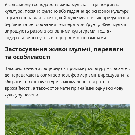
У сільському господарстві жива мульча — це покривна
культура, посіяна сумісно або підсіяна до основної культури
і призначена для таких цілей мульчування, як придушення
бур'янів та регулювання температури ґрунту. Живі мульчі
вирощують разом з основними культурами, тоді як
сидерати вирощують в перерві між сівозмінами.
Застосування живої мульчі, переваги
та особливості
Використовуючи люцерну як проміжну культуру у сівозміні,
де переважають озимі зернові, фермер зміг вирощувати та
збирати товарні культури з мінімальною втратою
врожайності, а також отримати принаймні одну кормову
культуру восени.