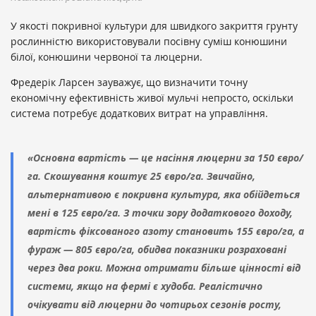
У якості покривної культури для швидкого закриття грунту
рослинністю використовували посівну суміш конюшини
білої, конюшини червоної та люцерни.
Фредерік Ларсен зауважує, що визначити точну
економічну ефективність живої мульчі непросто, оскільки
система потребує додаткових витрат на управління.
«Основна вартість — це насіння люцерни за 150 євро/
га. Скошування коштує 25 євро/га. Звичайно,
альтернативою є покривна культура, яка обійдеться
мені в 125 євро/га. З точки зору додаткового доходу,
вартість фіксованого азоту становить 155 євро/га, а
фураж — 805 євро/га, обидва показники розраховані
через два роки. Можна отримати більше цінності від
системи, якщо на фермі є худоба. Реалістично
очікувати від люцерни до чотирьох сезонів росту,