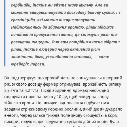
гербіциди, інакше ви вб’єте живу мульчу. Але ви
можете використовувати досходову бакову суміш, і є
грамініциди, які можна використовувати.
Наближаючись до збирання врожаю, ріпак підсихає,
починаючи пропускати світло, це стимул.є ріст та
розвиток люцерни. Тож вам потрібно вчасно зібрати
ріпак, інакше люцерна через активний ріст
засмітить його, ускладнюючи жнива»», — каже
Фредерік Ларсен.
Він підтверджує, що врожайність не знижувалася в перший
рік, зі свого досвіду фермер отримував врожайність ріпаку
3,8 т/га та 4,2 т/га. Після збирання врожаю необхідно
скошувати поле на висоту 10 см, щоб люцерна знову
зійшла з крони. Це швидке відновлення відбувається
завдяки стрижневому кореню рослини, який діє як джерело
енергії. Через кілька тижнів поле знову скошують, а корм
використовують для годування сусідніх дійних корів. Було