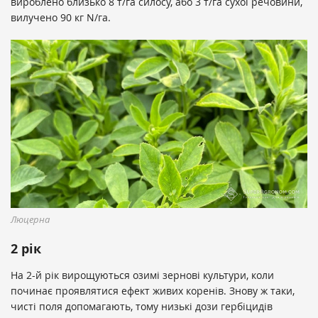
вироблено близько 8 т/га силосу, або 3 т/га сухої речовини,
вилучено 90 кг N/га.
Люцерна
2 рік
На 2-й рік вирощуються озимі зернові культури, коли
починає проявлятися ефект живих коренів. Знову ж таки,
чисті поля допомагають, тому низькі дози гербіцидів