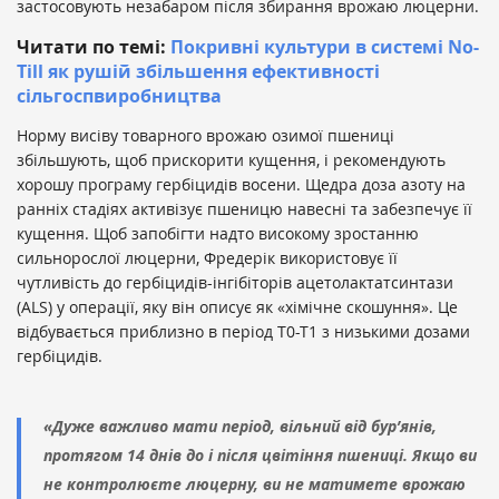
застосовують незабаром після збирання врожаю люцерни.
Читати по темі:
Покривні культури в системі No-
Till як рушій збільшення ефективності
сільгоспвиробництва
Норму висіву товарного врожаю озимої пшениці
збільшують, щоб прискорити кущення, і рекомендують
хорошу програму гербіцидів восени. Щедра доза азоту на
ранніх стадіях активізує пшеницю навесні та забезпечує її
кущення. Щоб запобігти надто високому зростанню
сильнорослої люцерни, Фредерік використовує її
чутливість до гербіцидів-інгібіторів ацетолактатсинтази
(ALS) у операції, яку він описує як «хімічне скошуння». Це
відбувається приблизно в період T0-T1 з низькими дозами
гербіцидів.
«Дуже важливо мати період, вільний від бур’янів,
протягом 14 днів до і після цвітіння пшениці. Якщо ви
не контролюєте люцерну, ви не матимете врожаю