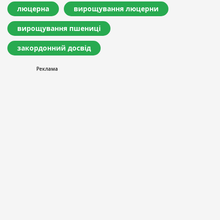
люцерна
вирощування люцерни
вирощування пшениці
закордонний досвід