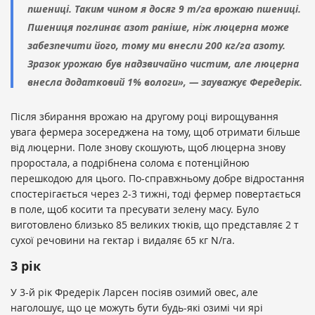
пшениці. Таким чином я досяг 9 т/га врожаю пшениці.
Пшениця поглинає азот раніше, ніж люцерна може
забезпечити його, тому ми внесли 200 кг/га азоту.
Зразок урожаю був надзвичайно чистим, але люцерна
внесла додатковий 1% вологи», — зауважує Фередерік.
Після збирання врожаю на другому році вирощування
увага фермера зосереджена на тому, щоб отримати більше
від люцерни. Поле знову скошують, щоб люцерна знову
проростала, а подрібнена солома є потенційною
перешкодою для цього. По-справжньому добре відростання
спостерігається через 2-3 тижні, тоді фермер повертається
в поле, щоб косити та пресувати зелену масу. Було
виготовлено близько 85 великих тюків, що представляє 2 т
сухої речовини на гектар і видаляє 65 кг N/га.
3 рік
У 3-й рік Фредерік Ларсен посіяв озимий овес, але
наголошує, що це можуть бути будь-які озимі чи ярі