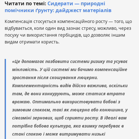
Читати по темі:
Сидерати — природні
помічники ґрунту: дайджест матеріалів
Компенсація стосується компенсаційного росту — того, що
відбувається, коли один вид зазнає стресу, можливо, через
посуху чи використання гербіцидів, що дозволяє іншим
видам отримати користь.
«Це допомагає позбавити системи ризику та усуває
мінливість. У цій системі ми бачимо компенсаційне
зростання після скошування люцерни.
Комплементарність видів дійсно важлива, оскільки
там, де вони конкурують, може статися втрата
врожаю. Оптимально використовувати бобові з
зимовим спокоєм, такі як люцерна або конюшина, у
сівозміні зернових, щоб сприяти росту. В ідеалі вам
потрібна бобова культура, яка взимку перебуває в
стані спокою і може витримувати низькі