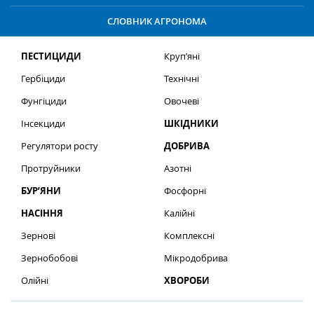
СЛОВНИК АГРОНОМА
ПЕСТИЦИДИ
Круп’яні
Гербіциди
Технічні
Фунгіциди
Овочеві
Інсекциди
ШКІДНИКИ
Регулятори росту
ДОБРИВА
Протруйники
Азотні
БУР’ЯНИ
Фосфорні
НАСІННЯ
Калійні
Зернові
Комплексні
Зернобобові
Мікродобрива
Олійні
ХВОРОБИ