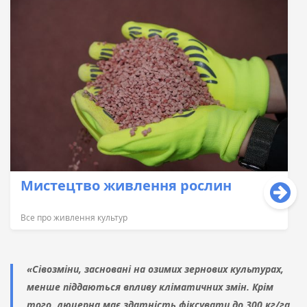
Мистецтво живлення рослин
Все про живлення культур
«Сівозміни, засновані на озимих зернових культурах,
менше піддаються впливу кліматичних змін. Крім
того, люцерна має здатність фіксувати до 300 кг/га