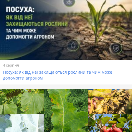
4 серпня
Посуха: як від неї захищаються рослини та чим може
допомогти агроном