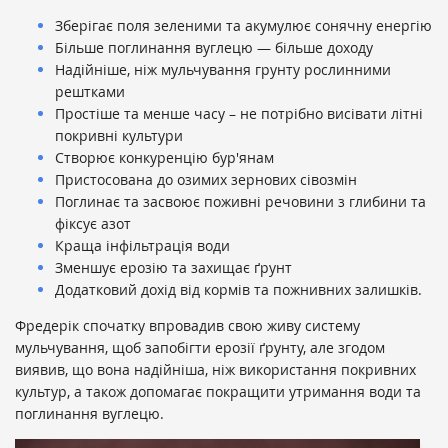
Зберігає поля зеленими та акумулює сонячну енергію
Більше поглинання вуглецю — більше доходу
Надійніше, ніж мульчування грунту рослинними
рештками
Простіше та менше часу – не потрібно висівати літні
покривні культури
Створює конкуренцію бур'янам
Пристосована до озимих зернових сівозмін
Поглинає та засвоює поживні речовини з глибини та
фіксує азот
Краща інфільтрація води
Зменшує ерозію та захищає ґрунт
Додатковий дохід від кормів та пожнивних залишків.
Фредерік спочатку впровадив свою живу систему
мульчування, щоб запобігти ерозії ґрунту, але згодом
виявив, що вона надійніша, ніж використання покривних
культур, а також допомагає покращити утримання води та
поглинання вуглецю.