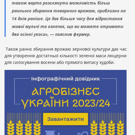
також варто розглянути можливість більш
раннього збирання товарного врожаю, приблизно на
14 днів раніше. Це дає більше часу для відростання
живої мульчі та означає, що ви можете отримати
два осінні укоси», — пояснив фермер.
Також раннє збирання врожаю зернової культури дає час
для утворення достатньої кількості зеленої маси люцерни
для силосування восени або прямого випасу худоби.