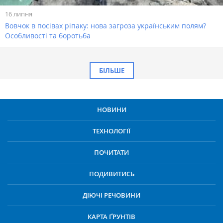
16 липня
Вовчок в посівах ріпаку: нова загроза українським полям?
Особливості та боротьба
БІЛЬШЕ
НОВИНИ
ТЕХНОЛОГІЇ
ПОЧИТАТИ
ПОДИВИТИСЬ
ДІЮЧІ РЕЧОВИНИ
КАРТА ҐРУНТІВ