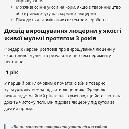
вирощування
Можливі осінні укоси на корм, якщо є тваринництво
або є ринок збуту для кормів з люцерни
Підходить для змішаних систем землеробства.
Досвід вирощування люцерни у якості
живої мульчі протягом 3 років
Фредерік Ларсен розповів про вирощування люцени у
якості живої мульчі та результати цьго експерименту
поетапно.
1 рік
У перший рік ключовим є початок сівби з товарної
культури, яку можна підсіяти люцерною. Фредерік
рекомендує олійний ріпак, але з умовою, що його сіють на
досить чистому полі. Він підсіває люцерну під кутом за
другий прохід.
«Ви не можете використовувати післясходові