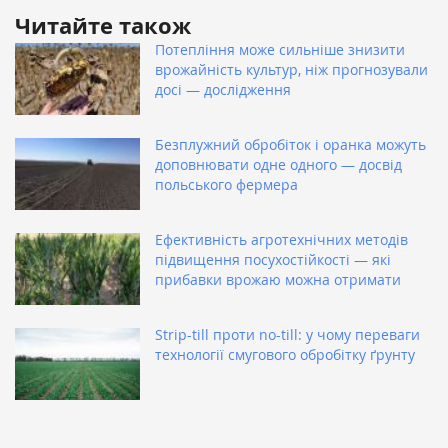
Читайте також
Потепління може сильніше знизити
врожайність культур, ніж прогнозували
досі — дослідження
Безплужний обробіток і оранка можуть
доповнювати одне одного — досвід
польського фермера
Ефективність агротехнічних методів
підвищення посухостійкості — які
прибавки врожаю можна отримати
Strip-till проти no-till: у чому переваги
технології смугового обробітку ґрунту