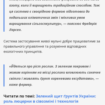
азоту, коли її вирощують традиційним способом. Тож
ця система є своєрідною формою підготовки до
подальших кліматичних змін і мінливих умов
вирощування сільгоспкультур», — пояснює Фредерік
Ларсен.
Система застосування живої мульчі добре працюватиме за
правильного управління та розуміння відповідних
екологічних принципів.
«Йдеться про ріст рослин. З зеленим покривом і
живим корінням на місці рослини вловлюють сонячне
світло і живлять ґрунт кореневими ексудатами», —
каже фермер.
Читати по темі:
Зелений щит ґрунтів України:
роль люцерни в сівозміні і технологія