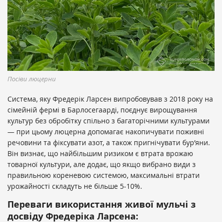
Посіви люцерни
Система, яку Фредерік Ларсен випробовував з 2018 року на
сімейній фермі в Барлосегаарді, поєднує вирощування
культур без обробітку спільно з багаторічними культурами
— при цьому люцерна допомагає накопичувати поживні
речовини та фіксувати азот, а також пригнічувати бур’яни.
Він визнає, що найбільшим ризиком є ​​втрата врожаю
товарної культури, але додає, що якщо вибрано види з
правильною кореневою системою, максимальні втрати
урожайності складуть не більше 5-10%.
Переваги використання живої мульчі з
досвіду Фредеріка Ларсена: