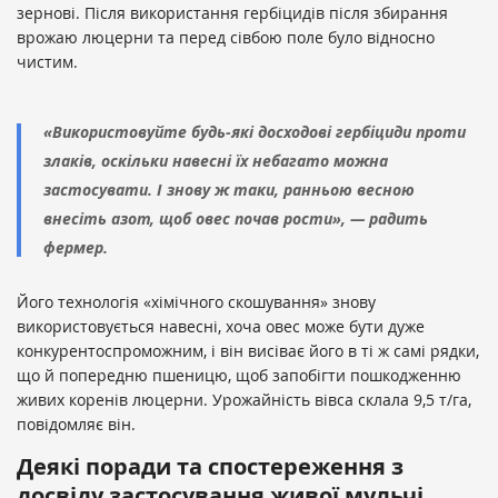
зернові. Після використання гербіцидів після збирання
врожаю люцерни та перед сівбою поле було відносно
чистим.
«Використовуйте будь-які досходові гербіциди проти
злаків, оскільки навесні їх небагато можна
застосувати. І знову ж таки, ранньою весною
внесіть азот, щоб овес почав рости», — радить
фермер.
Його технологія «хімічного скошування» знову
використовується навесні, хоча овес може бути дуже
конкурентоспроможним, і він висіває його в ті ж самі рядки,
що й попередню пшеницю, щоб запобігти пошкодженню
живих коренів люцерни. Урожайність вівса склала 9,5 т/га,
повідомляє він.
Деякі поради та спостереження з
досвіду застосування живої мульчі