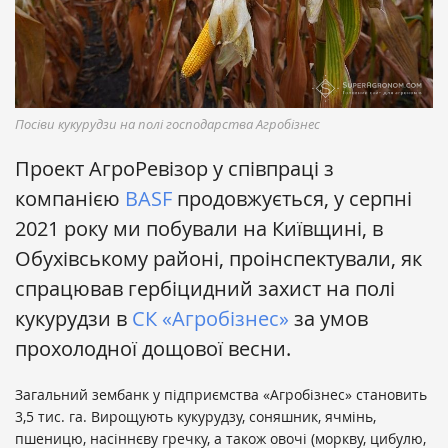
Посіви кукурудзи на полі господарства Агробізнес
Проект АгроРевізор у співпраці з
компанією
BASF
продовжується, у серпні
2021 року ми побували на Київщині, в
Обухівському районі, проінспектували, як
спрацював гербіцидний захист на полі
кукурудзи в
СК «Агробізнес»
за умов
прохолодної дощової весни.
Загальний зембанк у підприємства «Агробізнес» становить
3,5 тис. га. Вирощують кукурудзу, соняшник, ячмінь,
пшеницю, насіннєву гречку, а також овочі (моркву, цибулю,