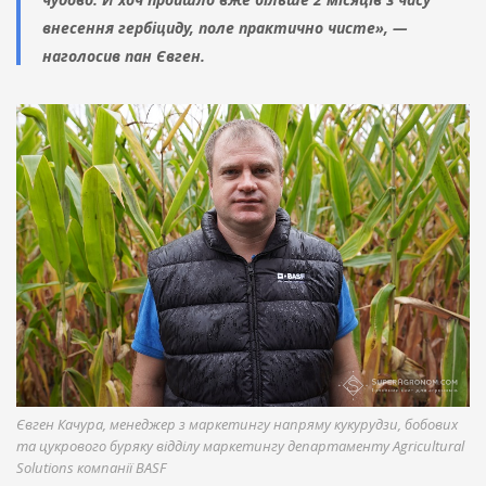
внесення гербіциду, поле практично чисте», —
наголосив пан Євген.
Євген Качура, менеджер з маркетингу напряму кукурудзи, бобових
та цукрового буряку відділу маркетингу департаменту Agricultural
Solutions компанії BASF