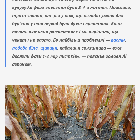
кукурудзі фаза внесення була 3-4-й листок. Можливо,
трохи зарано, але річ у тім, що погодні умови для
бур’янів у той період були дуже сприятливі. Вони
почали активно розвиватися і ми вирішили, що
чекати не варто. Бо найбільш проблемні —
паслін
,
лобода біла
,
щириця
, падалиця соняшника — вже
досягли фази 1-2 пар листків», — пояснив головний
агроном.