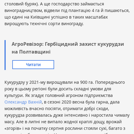
столовий буряк). А ще господарство займається
виноградництвом, відвели під плантацію 4 га й пишаються,
що єдині на Київщині успішно в таких масштабах
вирощують технічні сорти винограду.
АгроРевізор: Гербіцидний захист кукурудзи
на Полтавщині
Читати
Кукурудзу у 2021-му вирощували на 900 га. Попереднього
року в цьому регіоні були досить складні умови для
культури. Як згадує головний агроном підприємства
Олександр Вахній
, в сезоні 2020 весна була гарна, дала
можливість вчасно посіяти, отримати добрі сходи,
кукурудза розвивалась дуже інтенсивно і наростила чималу
масу. Але в липні не випало жодної краплі дощу, врожай
«згорів» і на початку серпня рослини стояли сухі, багато з