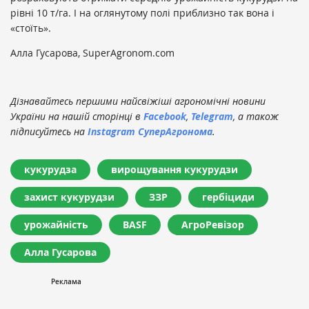
рівні 10 т/га. І на оглянутому полі приблизно так вона і
«стоїть».
Алла Гусарова, SuperAgronom.com
Дізнавайтесь першими найсвіжіші агрономічні новини
України на нашій сторінці в
Facebook
,
Telegram
, а також
підписуйтесь на
Instagram СуперАгронома
.
кукурудза
вирощування кукурудзи
захист кукурудзи
ЗЗР
гербіциди
урожайність
BASF
АгроРевізор
Алла Гусарова