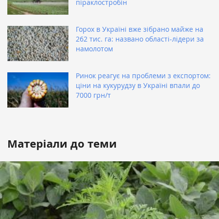
піраклостробін
Горох в Україні вже зібрано майже на
262 тис. га: названо області-лідери за
намолотом
Ринок реагує на проблеми з експортом:
ціни на кукурудзу в Україні впали до
7000 грн/т
Матеріали до теми