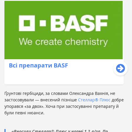
Всі препарати BASF
Ґрунтові гербіциди, за словами Олександра Вахнія, не
застосовували — внесений пізніше
Стеллар
®
Плюс
добре
упорався «за двох». Хоча при застосуванні препарату й
були певні нюанси.
«Вносили Стеллар
®
Плюс у нормі 1,2 л/га. По