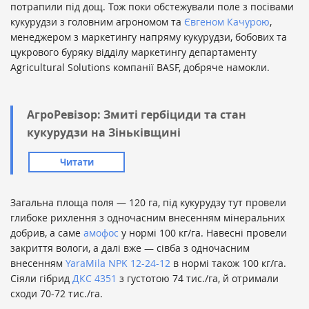
потрапили під дощ. Тож поки обстежували поле з посівами
кукурудзи з головним агрономом та
Євгеном Качурою
,
менеджером з маркетингу напряму кукурудзи, бобових та
цукрового буряку відділу маркетингу департаменту
Agricultural Solutions компанії BASF, добряче намокли.
АгроРевізор: Змиті гербіциди та стан
кукурудзи на Зіньківщині
Читати
Загальна площа поля — 120 га, під кукурудзу тут провели
глибоке рихлення з одночасним внесенням мінеральних
добрив, а саме
амофос
у нормі 100 кг/га. Навесні провели
закриття вологи, а далі вже — сівба з одночасним
внесенням
YaraMila NPK 12-24-12
в нормі також 100 кг/га.
Сіяли гібрид
ДКС 4351
з густотою 74 тис./га, й отримали
сходи 70-72 тис./га.