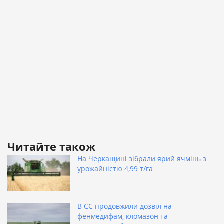
Читайте також
На Черкащині зібрали ярий ячмінь з
урожайністю 4,99 т/га
В ЄС продовжили дозвіл на
фенмедифам, кломазон та