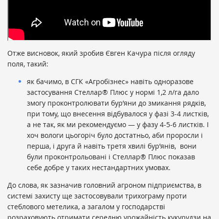
Отже висновок, який зробив Євген Качура після огляду
поля, такий:
як бачимо, в СГК «Агробізнес» навіть одноразове
застосування Стеллар
®
Плюс у нормі 1,2 л/га дало
змогу проконтролювати бур’яни до змикання рядків,
при тому, що внесення відбувалося у фазі 3-4 листків,
а не так, як ми рекомендуємо — у фазу 4-5-6 листків. І
хоч вологи цьогоріч було достатньо, аби проросли і
перша, і друга й навіть третя хвилі бур’янів, вони
були проконтрольовані і Стеллар
®
Плюс показав
себе добре у таких нестандартних умовах.
До слова, як зазначив головний агроном підприємства, в
системі захисту ще застосовували трихограму проти
стеблового метелика, а загалом у господарстві
розраховують отримати середню урожайність кукурудзи на