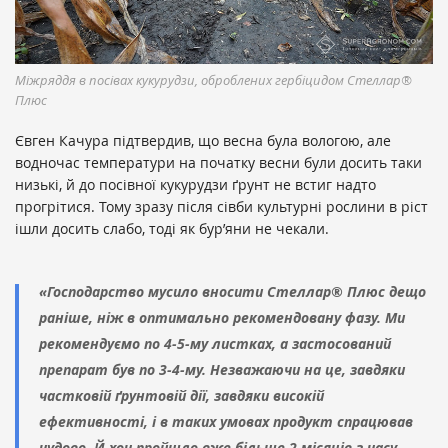
Міжряддя в посівах кукурудзи, оброблених гербіцидом Стеллар®
Плюс
Євген Качура підтвердив, що весна була вологою, але
водночас температури на початку весни були досить таки
низькі, й до посівної кукурудзи ґрунт не встиг надто
прогрітися. Тому зразу після сівби культурні рослини в ріст
ішли досить слабо, тоді як бур’яни не чекали.
«Господарство мусило вносити Стеллар
®
Плюс дещо
раніше, ніж в оптимально рекомендовану фазу. Ми
рекомендуємо по 4-5-му листках, а застосований
препарат був по 3-4-му. Незважаючи на це, завдяки
частковій ґрунтовій дії, завдяки високій
ефективності, і в таких умовах продукт спрацював
чудово. Й хоч пройшло вже більше 2 місяців з часу