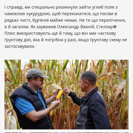
І справді, ми спеціально ризикнули зайти углиб поля з
намоклою кукурудзою, щоб переконатися, що посіви в
рядках чисті, бур’янів майже немає. Не те що перелічених,
а й загалом. Як зауважив Олександр Вахній, Стеллар
®
Плюс використовують ще й тому, що він має часткову
ґрунтову дію, яка й потрібна у разі, якщо ґрунтову схему не
застосовували.