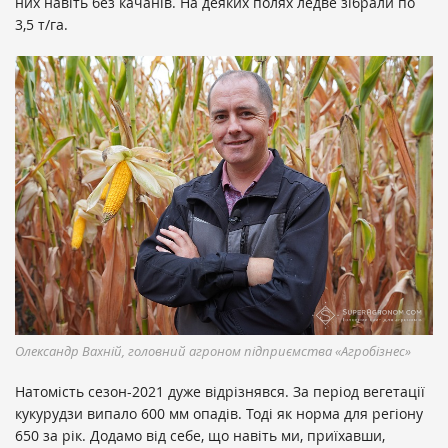
них навіть без качанів. На деяких полях ледве зібрали по
3,5 т/га.
Олександр Вахній, головний агроном підприємства «Агробізнес»
Натомість сезон-2021 дуже відрізнявся. За період вегетації
кукурудзи випало 600 мм опадів. Тоді як норма для регіону
650 за рік. Додамо від себе, що навіть ми, приїхавши,