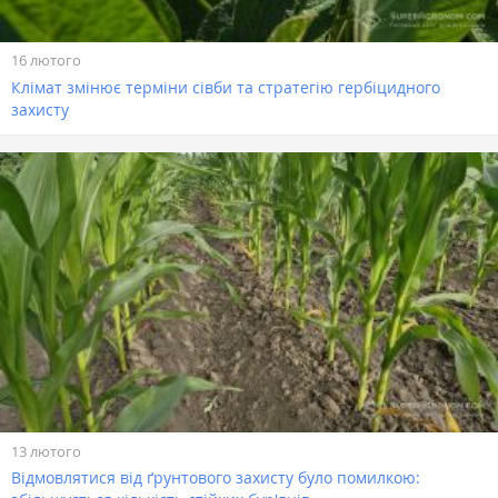
16 лютого
Клімат змінює терміни сівби та стратегію гербіцидного
захисту
13 лютого
Відмовлятися від ґрунтового захисту було помилкою: