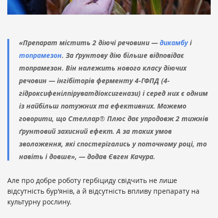
«Препарат містить 2 діючі речовини —
дикамбу
і
топрамезон
. За ґрунтову дію більше відповідає
топрамезон. Він належить нового класу діючих
речовин — інгібіторів ферменту
4-ГФПД (
4-
гідроксифенілпіруватдіоксигенази) і серед них є одним
із найбільш потужних та ефективних. Можемо
говорити, що Стеллар
®
Плюс дає упродовж 2 тижнів
ґрунтовий захисний ефект. А за таких умов
зволоження, які спостерігались у поточному році, то
навіть і довше», — додав Євген Качура.
Але про добре роботу гербіциду свідчить не лише
відсутність бур’янів, а й відсутність впливу препарату на
культурну рослину.