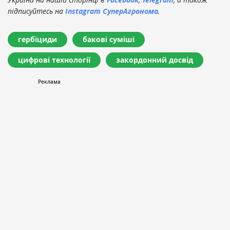
підписуйтесь на
Instagram СуперАгронома
.
гербіциди
бакові суміші
цифрові технології
закордонний досвід