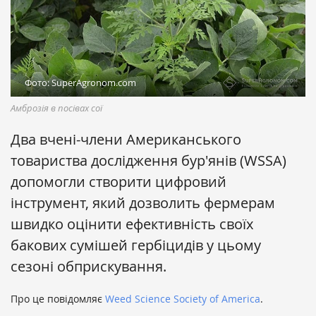
Фото: SuperAgronom.com
Амброзія в посівах сої
Два вчені-члени Американського
товариства дослідження бур'янів (WSSA)
допомогли створити цифровий
інструмент, який дозволить фермерам
швидко оцінити ефективність своїх
бакових сумішей гербіцидів у цьому
сезоні обприскування.
Про це повідомляє
Weed Science Society of America
.