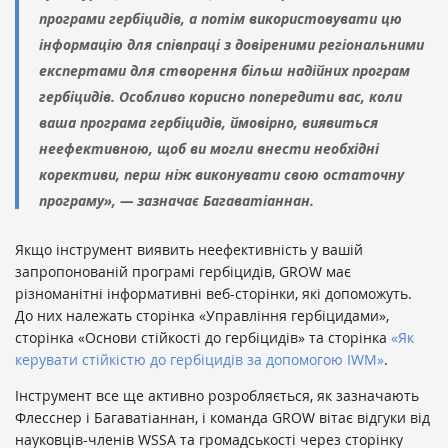
програми гербіцидів, а потім використовувати цю
інформацію для співпраці з довіреними регіональними
експертами для створення більш надійних програм
гербіцидів. Особливо корисно попередити вас, коли
ваша програма гербіцидів, ймовірно, виявиться
неефективною, щоб ви могли внести необхідні
корективи, перш ніж виконувати свою остаточну
програму», — зазначає Багаватіаннан.
Якщо інструмент виявить неефективність у вашій
запропонованій програмі гербіцидів, GROW має
різноманітні інформативні веб-сторінки, які допоможуть.
До них належать сторінка «Управління гербіцидами»,
сторінка «Основи стійкості до гербіцидів» та сторінка
«Як
керувати стійкістю до гербіцидів за допомогою IWM»
.
Інструмент все ще активно розробляється, як зазначають
Флесснер і Багаватіаннан, і команда GROW вітає відгуки від
науковців-членів WSSA та громадськості через сторінку