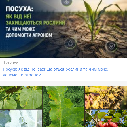
4 серпня
Посуха: як від неї захищаються рослини та чим може
допомогти агроном