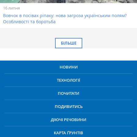
16 липня
Вовчок в посівах ріпаку: нова загроза українським полям?
Особливості та боротьба
БІЛЬШЕ
НОВИНИ
ТЕХНОЛОГІЇ
ПОЧИТАТИ
ПОДИВИТИСЬ
ДІЮЧІ РЕЧОВИНИ
КАРТА ҐРУНТІВ