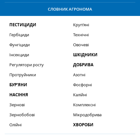
СЛОВНИК АГРОНОМА
ПЕСТИЦИДИ
Круп’яні
Гербіциди
Технічні
Фунгіциди
Овочеві
Інсекциди
ШКІДНИКИ
Регулятори росту
ДОБРИВА
Протруйники
Азотні
БУР’ЯНИ
Фосфорні
НАСІННЯ
Калійні
Зернові
Комплексні
Зернобобові
Мікродобрива
Олійні
ХВОРОБИ