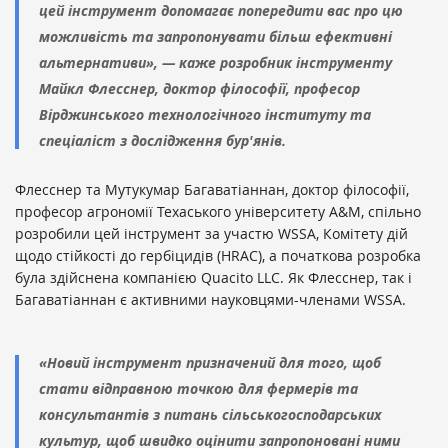
цей інструмент допомагає попередити вас про цю
можливість та запропонувати більш ефективні
альтернативи», — каже розробник інструменту
Майкл Флесснер, доктор філософії, професор
Вірджинського технологічного інституту та
спеціаліст з дослідження бур'янів.
Флесснер та Мутукумар Багаватіаннан, доктор філософії,
професор агрономії Техаського університету A&M, спільно
розробили цей інструмент за участю WSSA, Комітету дій
щодо стійкості до гербіцидів (HRAC), а початкова розробка
була здійснена компанією Quacito LLC. Як Флесснер, так і
Багаватіаннан є активними науковцями-членами WSSA.
«Новий інструмент призначений для того, щоб
стати відправною точкою для фермерів та
консультантів з питань сільськогосподарських
культур, щоб швидко оцінити запропоновані ними