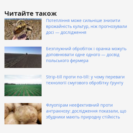
Читайте також
Потепління може сильніше знизити
врожайність культур, ніж прогнозували
досі — дослідження
Безплужний обробіток і оранка можуть
доповнювати одне одного — досвід
польського фермера
Strip-till проти no-till: у чому переваги
технології смугового обробітку ґрунту
Флуопірам неефективний проти
антракнозу: дослідження показали, що
збудники мають природну стійкість