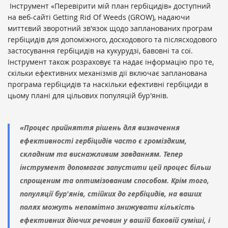
Інструмент «Перевірити мій план гербіцидів» доступний
на веб-сайті Getting Rid Of Weeds (GROW), надаючи
миттєвий зворотний зв'язок щодо запланованих програм
гербіцидів для допоміжного, досходового та післясходового
застосування гербіцидів на кукурудзі, бавовні та сої.
Інструмент також розраховує та надає інформацію про те,
скільки ефективних механізмів дії включає запланована
програма гербіцидів та наскільки ефективні гербіциди в
цьому плані для цільових популяцій бур'янів.
«Процес прийняття рішень для визначення
ефективності гербіцидів часто є громіздким,
складним та виснажливим завданням. Тепер
інструмент допомагає запустити цей процес більш
спрощеним та оптимізованим способом. Крім того,
популяції бур'янів, стійких до гербіцидів, на ваших
полях можуть непомітно знижувати кількість
ефективних діючих речовин у вашій баковій суміші, і