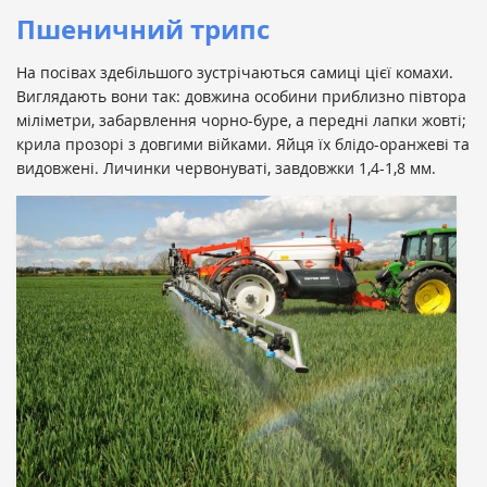
Пшеничний трипс
На посівах здебільшого зустрічаються самиці цієї комахи.
Виглядають вони так: довжина особини приблизно півтора
міліметри, забарвлення чорно-буре, а передні лапки жовті;
крила прозорі з довгими війками. Яйця їх блідо-оранжеві та
видовжені. Личинки червонуваті, завдовжки 1,4-1,8 мм.