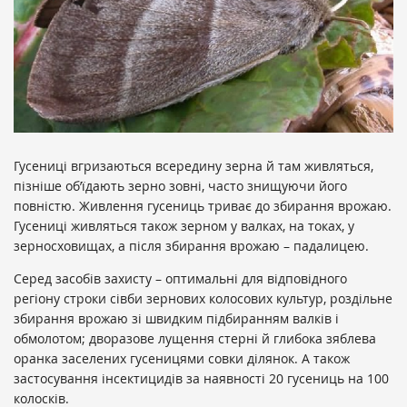
Гусениці вгризаються всередину зерна й там живляться,
пізніше об’їдають зерно зовні, часто знищуючи його
повністю. Живлення гусениць триває до збирання врожаю.
Гусениці живляться також зерном у валках, на токах, у
зерносховищах, а після збирання врожаю – падалицею.
Серед засобів захисту – оптимальні для відповідного
регіону строки сівби зернових колосових культур, роздільне
збирання врожаю зі швидким підбиранням валків і
обмолотом; дворазове лущення стерні й глибока зяблева
оранка заселених гусеницями совки ділянок. А також
застосування інсектицидів за наявності 20 гусениць на 100
колосків.