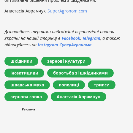
оптимальні рішення проблем з шкідниками.
Анастасія Аврамчук,
SuperAgronom.com
Дізнавайтесь першими найсвіжіші агрономічні новини
України на нашій сторінці в
Facebook
,
Telegram
, а також
підписуйтесь на
Instagram СуперАгронома
.
шкідники
зернові культури
інсектициди
боротьба зі шкідниками
шведська муха
попелиці
трипси
зернова совка
Анастасія Аврамчук