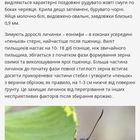
виділяються характерні поздовжні рудувато-жовті смуги по
боках черевця. Крила дещо затемнені, бурувато-чорні.
Яйця молочно-білі, видовжено-овальні, завдовжки близько
0,9 мм.
Зимують дорослі личинки – еонімфи – в коконах усередині
«пеньків» стерні, найчастіше після пшениці. Виліт
пильщиків настає на 10- 18 діб пізніше, ніж звичайного
пильщика, збігається з початком фази формування зерна
озимої та виколошування ярої пшениці. Більша частина
личинок до початку фази повної стиглості зерна встигає
досягти прикореневої частини стебел і утворити «пеньок»
з верхнім обрізом, як правило, на 1-3 см нижче від поверхні
ґрунту. Це захищає личинок від перегрівання та інших
несприятливих факторів після збирання врожаю.