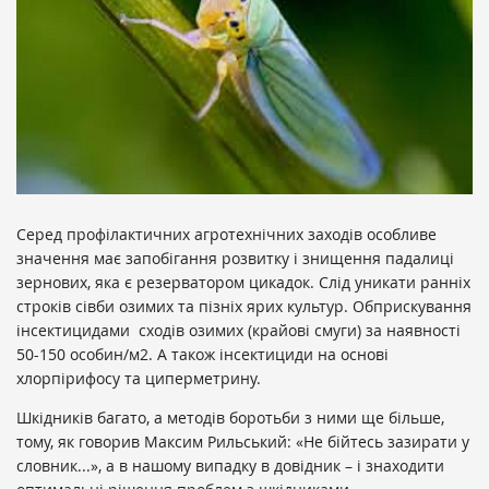
Серед профілактичних агротехнічних заходів особливе
значення має запобігання розвитку і знищення падалиці
зернових, яка є резерватором цикадок. Слід уникати ранніх
строків сівби озимих та пізніх ярих культур. Обприскування
інсектицидами сходів озимих (крайові смуги) за наявності
50-150 особин/м2. А також інсектициди на основі
хлорпірифосу та циперметрину.
Шкідників багато, а методів боротьби з ними ще більше,
тому, як говорив Максим Рильський: «Не бійтесь зазирати у
словник...», а в нашому випадку в довідник – і знаходити