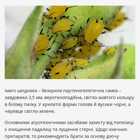
Імаго шкідника – безкрила партеногенетична самка –
завдовжки 2,5 мм, веретеноподібна, світло-жовтого кольору
в білому пилку. У крилатої форми голова й вусики чорні, а
черевце світло-зелене.
Основними агротехнічними засобами захисту від попелиці
є знищення падалиці та лущення стерні. Щодо хімічних
препаратів, то рекомендують брати за основу діючу