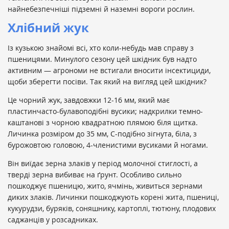
найнебезпечніші підземні й наземні вороги рослин.
Хлібний жук
Із кузькою знайомі всі, хто коли-небудь мав справу з
пшеницями. Минулого сезону цей шкідник був надто
активним — агрономи не встигали вносити інсектициди,
щоби зберегти посіви. Так який на вигляд цей шкідник?
Це чорний жук, завдовжки 12-16 мм, який має
пластинчасто-булавоподібні вусики; надкрилки темно-
каштанові з чорною квадратною плямою біля щитка.
Личинка розміром до 35 мм, С-подібно зігнута, біла, з
бурожовтою головою, 4-членистими вусиками й ногами.
Він виїдає зерна злаків у період молочної стиглості, а
тверді зерна вибиває на ґрунт. Особливо сильно
пошкоджує пшеницю, жито, ячмінь, живиться зернами
диких злаків. Личинки пошкоджують корені жита, пшениці,
кукурудзи, буряків, соняшнику, картоплі, тютюну, плодових
саджанців у розсадниках.