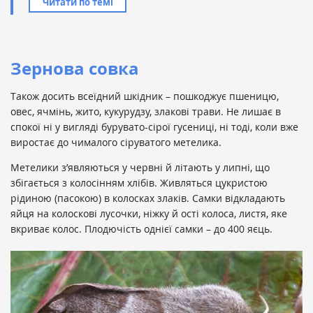
Читати по темі
Зернова совка
Також досить всеїдний шкідник – пошкоджує пшеницю,
овес, ячмінь, жито, кукурудзу, злакові трави. Не лишає в
спокої ні у вигляді бурувато-сірої гусениці, ні тоді, коли вже
виростає до чималого сіруватого метелика.
Метелики з’являються у червні й літають у липні, що
збігається з колосінням хлібів. Живляться цукристою
рідиною (пасокою) в колосках злаків. Самки відкладають
яйця на колоскові лусочки, ніжку й ості колоса, листя, яке
вкриває колос. Плодючість однієї самки – до 400 яєць.