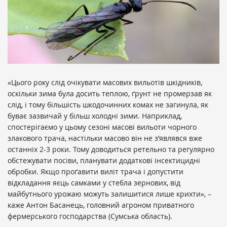
«Цього року слід очікувати масових вильотів шкідників,
оскільки зима була досить теплою, ґрунт не промерзав як
слід, і тому більшість шкодочинних комах не загинула, як
буває зазвичай у більш холодні зими. Наприклад,
спостерігаємо у цьому сезоні масові вильоти чорного
злакового трача, настільки масово він не з’являвся вже
останніх 2-3 роки. Тому доводиться ретельно та регулярно
обстежувати посіви, планувати додаткові інсектицидні
обробки. Якщо проґавити виліт трача і допустити
відкладання яєць самками у стебла зернових, від
майбутнього урожаю можуть залишитися лише крихти», –
каже Антон Басанець, головний агроном приватного
фермерського господарства (Сумська область).