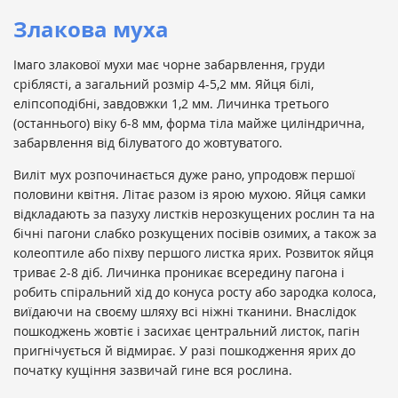
Злакова муха
Імаго злакової мухи має чорне забарвлення, груди
сріблясті, а загальний розмір 4-5,2 мм. Яйця білі,
еліпсоподібні, завдовжки 1,2 мм. Личинка третього
(останнього) віку 6-8 мм, форма тіла майже циліндрична,
забарвлення від білуватого до жовтуватого.
Виліт мух розпочинається дуже рано, упродовж першої
половини квітня. Літає разом із ярою мухою. Яйця самки
відкладають за пазуху листків нерозкущених рослин та на
бічні пагони слабко розкущених посівів озимих, а також за
колеоптиле або піхву першого листка ярих. Розвиток яйця
триває 2-8 діб. Личинка проникає всередину пагона і
робить спіральний хід до конуса росту або зародка колоса,
виїдаючи на своєму шляху всі ніжні тканини. Внаслідок
пошкоджень жовтіє і засихає центральний листок, пагін
пригнічується й відмирає. У разі пошкодження ярих до
початку кущіння зазвичай гине вся рослина.