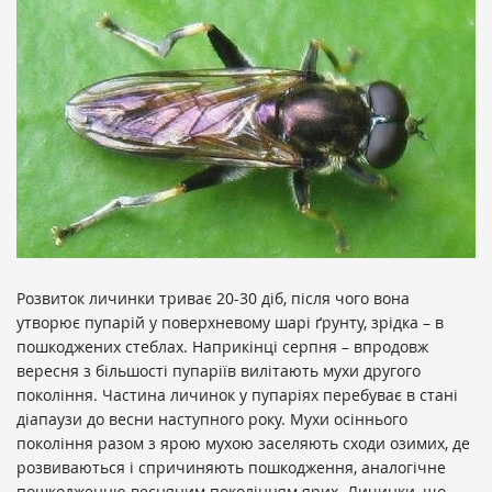
Розвиток личинки триває 20-30 діб, після чого вона
утворює пупарій у поверхневому шарі ґрунту, зрідка – в
пошкоджених стеблах. Наприкінці серпня – впродовж
вересня з більшості пупаріїв вилітають мухи другого
покоління. Частина личинок у пупаріях перебуває в стані
діапаузи до весни наступного року. Мухи осіннього
покоління разом з ярою мухою заселяють сходи озимих, де
розвиваються і спричиняють пошкодження, аналогічне
пошкодженню весняним поколінням ярих. Личинки, що