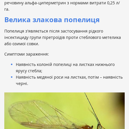
речовину альфа-циперметрин з нормами витрати 0,25 л/
га.
Велика злакова попелиця
Попелиця з'являється після застосування рідкого
інсектициду групи піретроїдів проти стеблового метелика
або озимої совки.
Симптоми зараження:
Наявність колоній попелиці на листках нижнього
ярусу стебла;
Наявність медяної роси на листках, потім – наявність
черні.