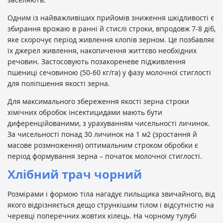
Одним із найважливіших прийомів зниження шкідливості є
збирання врожаю в ранні й стислі строки, впродовж 7-8 діб,
яке скорочує період живлення клопів зерном. Це позбавляє
їх джерел живлення, накопичення життєво необхідних
речовин. Застосовують позакореневе підживлення
пшениці сечовиною (50-60 кг/га) у фазу молочної стиглості
для поліпшення якості зерна.
Для максимального збереження якості зерна строки
хімічних обробок інсектицидами мають бути
диференційованими, з урахуванням чисельності личинок.
За чисельності понад 30 личинок на 1 м2 (зростання й
масове розмноження) оптимальним строком обробки є
період формування зерна – початок молочної стиглості.
Хлібний трач чорний
Розмірами і формою тіла нагадує пильщика звичайного, від
якого відрізняється дещо стрункішим тілом і відсутністю на
черевці поперечних жовтих кілець. На чорному тулубі