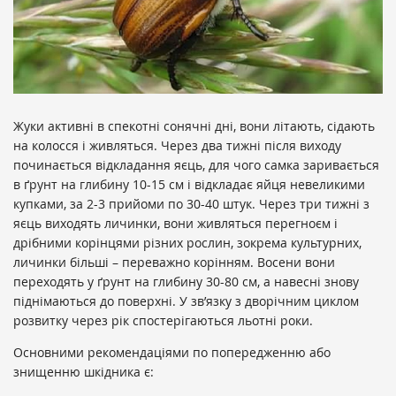
Жуки активні в спекотні сонячні дні, вони літають, сідають
на колосся і живляться. Через два тижні після виходу
починається відкладання яєць, для чого самка заривається
в ґрунт на глибину 10-15 см і відкладає яйця невеликими
купками, за 2-3 прийоми по 30-40 штук. Через три тижні з
яєць виходять личинки, вони живляться перегноєм і
дрібними корінцями різних рослин, зокрема культурних,
личинки більші – переважно корінням. Восени вони
переходять у ґрунт на глибину 30-80 см, а навесні знову
піднімаються до поверхні. У зв’язку з дворічним циклом
розвитку через рік спостерігаються льотні роки.
Основними рекомендаціями по попередженню або
знищенню шкідника є: