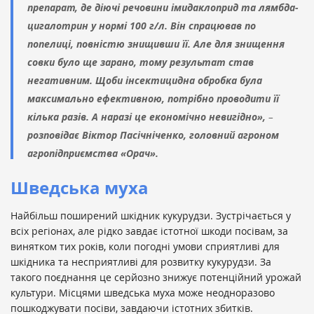
препарат, де діючі речовини імидаклоприд та лямбда-
цигалотрин у нормі 100 г/л. Він спрацював по
попелиці, повністю знищивши її. Але для знищення
совки було ще зарано, тому результат став
негативним. Щоби інсектицидна обробка була
максимально ефективною, потрібно проводити її
кілька разів. А наразі це економічно невигідно»,
–
розповідає Віктор Пасічніченко, головний агроном
агропідприємства «Орач».
Шведська муха
Найбільш поширений шкідник кукурудзи. Зустрічається у
всіх регіонах, але рідко завдає істотної шкоди посівам, за
винятком тих років, коли погодні умови сприятливі для
шкідника та несприятливі для розвитку кукурудзи. За
такого поєднання це серйозно знижує потенційний урожай
культури. Місцями шведська муха може неодноразово
пошкоджувати посіви, завдаючи істотних збитків.