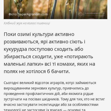
Фото: SuperAgronom.com
Хлібний жук на колосі пшениці
Поки озимі культури активно
розвиваються, ярі активно сіють і
кукурудза поступово сходить або
збирається сходити, уже «потирають
маленькі лапки» всі ті комахи, яких на
полях не хотілося б бачити.
Сьогодні великий відсоток аграріїв, котрі займаються
вирощуванням зернових культур, привчились до
проведення профілактичних дій, аби якомога рідше
зустрічати на посівах шкідників. Тому для тих, хто не встиг
вчасно застосувати інсектициди або за особливостями
технології не застосовує їх взагалі — основні та