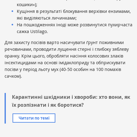
кошики»);
Кущіння в результаті блокування верхівки ензимами,
які виділяються личинками;
На пошкодженнях іноді може розвинутися пухирчаста
сажка Ustilago.
Для захисту посівів варто насичувати ґрунт поживними
речовинами, проводити лущення стерні і глибоку зяблеву
оранку. Крім цього, обробляти насіння колосових злаків
інсектицидами на основі імідаклоприду та обприскувати
посіви у період льоту мух (40-50 особин на 100 помахів
сачком).
Карантинні шкідники і хвороби: хто вони, як
їх розпізнати і як боротися?
Читати по темі