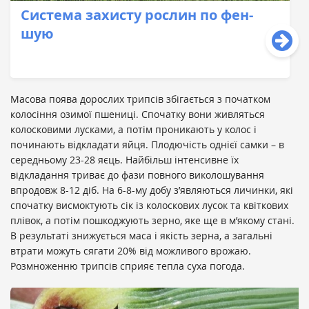
Cистема захисту рослин по фен-
шую
Масова поява дорослих трипсів збігається з початком
колосіння озимої пшениці. Спочатку вони живляться
колосковими лусками, а потім проникають у колос і
починають відкладати яйця. Плодючість однієї самки – в
середньому 23-28 яєць. Найбільш інтенсивне їх
відкладання триває до фази повного виколошування
впродовж 8-12 діб. На 6-8-му добу з’являються личинки, які
спочатку висмоктують сік із колоскових лусок та квіткових
плівок, а потім пошкоджують зерно, яке ще в м’якому стані.
В результаті знижується маса і якість зерна, а загальні
втрати можуть сягати 20% від можливого врожаю.
Розмноженню трипсів сприяє тепла суха погода.