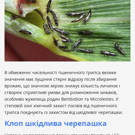
В обмеженні чисельності пшеничного трипса велике
значення має лущіння стерні відразу після збирання
врожаю, що значною мірою знижує кількість личинок і
створює сприятливі умови для розмноження хижаків,
особливо жужелиць родин Bembidion та Microlestes. У
степовій зоні хімічний захист посівів від пшеничного
трипса поєднують із захистом від шкідливої черепашки.
Клоп шкідлива черепашка