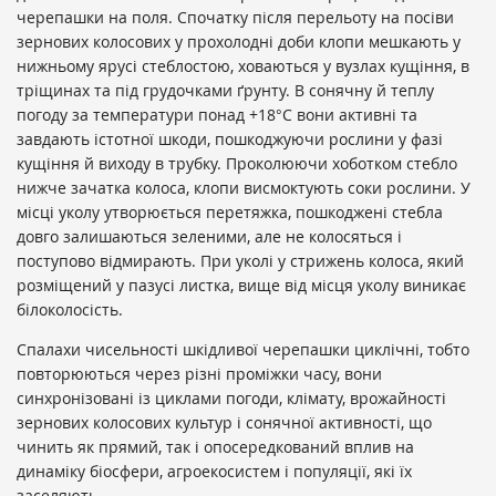
черепашки на поля. Спочатку після перельоту на посіви
зернових колосових у прохолодні доби клопи мешкають у
нижньому ярусі стеблостою, ховаються у вузлах кущіння, в
тріщинах та під грудочками ґрунту. В сонячну й теплу
погоду за температури понад +18°С вони активні та
завдають істотної шкоди, пошкоджуючи рослини у фазі
кущіння й виходу в трубку. Проколюючи хоботком стебло
нижче зачатка колоса, клопи висмоктують соки рослини. У
місці уколу утворюється перетяжка, пошкоджені стебла
довго залишаються зеленими, але не колосяться і
поступово відмирають. При уколі у стрижень колоса, який
розміщений у пазусі листка, вище від місця уколу виникає
білоколосість.
Спалахи чисельності шкідливої черепашки циклічні, тобто
повторюються через різні проміжки часу, вони
синхронізовані із циклами погоди, клімату, врожайності
зернових колосових культур і сонячної активності, що
чинить як прямий, так і опосередкований вплив на
динаміку біосфери, агроекосистем і популяції, які їх
заселяють.