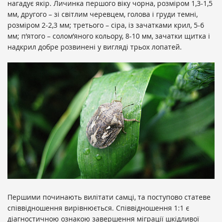
нагадує якір. Личинка першого віку чорна, розміром 1,3-1,5
мм, другого – зі світлим черевцем, голова і груди темні,
розміром 2-2,3 мм; третього – сіра, із зачатками крил, 5-6
мм; п’ятого – солом’яного кольору, 8-10 мм, зачатки щитка і
надкрил добре розвинені у вигляді трьох лопатей.
Першими починають вилітати самці, та поступово статеве
співвідношення вирівнюється. Співвідношення 1:1 є
діагностичною ознакою завершення міграції шкідливої