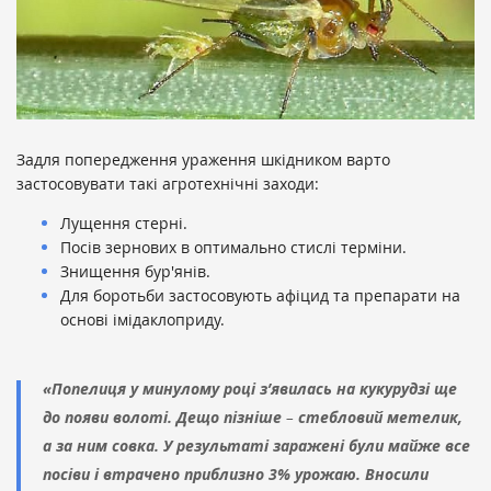
Задля попередження ураження шкідником варто
застосовувати такі агротехнічні заходи:
Лущення стерні.
Посів зернових в оптимально стислі терміни.
Знищення бур'янів.
Для боротьби застосовують афіцид та препарати на
основі імідаклоприду.
«Попелиця у минулому році з’явилась на кукурудзі ще
до появи волоті. Дещо пізніше
–
стебловий метелик,
а за ним совка. У результаті заражені були майже все
посіви і втрачено приблизно 3% урожаю. Вносили