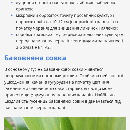
лущення стерні з наступною глибокою зяблевою
оранкою,
міжрядний обробіток ґрунту просапних культур і
парових полів на 10-12 см (наприкінці травня – на
початку червня) для знищення личинок і лялечок;
обробка крайових смуг зернових колосових культур у
період наливання зерна інсектицидами за наявності
3-5 жуків на 1 м2.
Бавовняна совка
В основному гусінь бавовникової совки живиться
репродуктивними органами рослин. Особливо небезпечні
ушкодження качанів кукурудзи на початку цвітіння
гусеницями бавовняної совки старших віків, що може
привести до формування неповних качанів. Найбільша
шкідливість гусениць бавовняної совки відзначається під
час наливання зерна в качані.