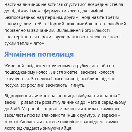
Частина личинок не встигає спуститися всередині стебла
до підніжжя і може формувати кокон для зимівлі
безпосередньо над першим, другим, іноді навіть третім
знизу вузлом стебла. Чорний пильщик більш теплолюбний
порівняно зі звичайним. Збільшення його кількості
спостерігається в роки з дуже ранньою теплою весною і
сухим теплим літом.
Ячмінна попелиця
Живе цей шкідник у скрученому в трубку листі або на
пошкодженому колосі. Листя жовтіє і засихає, колосся
скручується. За великої чисельності, особливо під час
посухи, всі рослини засихають і гинуть.
Відродження личинок-засновниць відбувається ранньої
весни. Тривалість розвитку личинки до імаго в середньому
до 8 діб. У травні – червні з’являються крилаті самки, які
заселяють посіви злакових та інших культур. У вересні –
жовтні з’являється статеве покоління, запліднені самки
якого відкладають зимуючі яйця.