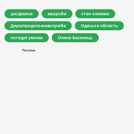
шкідники
хвороби
стан озимих
Держпродспоживслужба
Одеська область
погодні умови
Олена Басанець