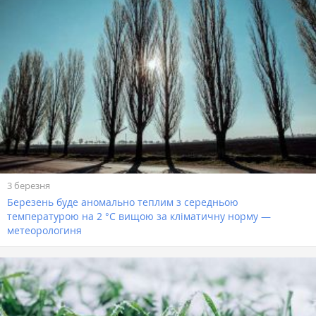
3 березня
Березень буде аномально теплим з середньою
температурою на 2 °С вищою за кліматичну норму —
метеорологиня