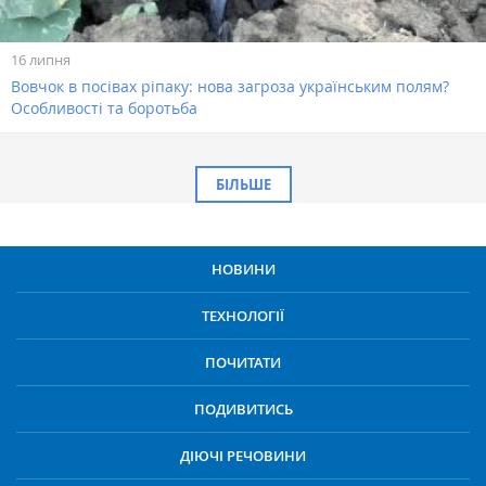
16 липня
Вовчок в посівах ріпаку: нова загроза українським полям?
Особливості та боротьба
БІЛЬШЕ
НОВИНИ
ТЕХНОЛОГІЇ
ПОЧИТАТИ
ПОДИВИТИСЬ
ДІЮЧІ РЕЧОВИНИ