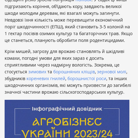
підгризають коріння, об’їдають кору, завдають великої
шкоди молодим деревам, які взагалі можуть загинути.
Невдовзі їхня кількість може перевищити економічний
поріг шкодочинності (ЕПШ), який становить 3-5 колоній на
1 гектар посівів озимих культур та багаторічних трав. Якщо
це станеться, планують обробити поля родентицидами.
Крім мишей, загрозу для врожаю становлять й шкідливі
комахи, погодні умови для яких зараз є досить
сприятливими через надмірну вологість. Зокрема, це
стосується
зимових
та
борошняних кліщів
,
зернової молі
,
збудників
кореневих гнилей
,
борошнистої роси
, та інших
шкодочинних організмів, які можуть призвести до загибелі
значної частини врожаю сільскогосподарських культур.