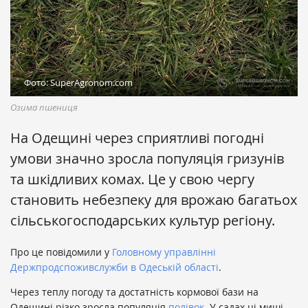
Фото: SuperAgronom.com
Озима пшениця
На Одещині через сприятливі погодні
умови значно зросла популяція гризунів
та шкідливих комах. Це у свою чергу
становить небезпеку для врожаю багатьох
сільськогосподарських культур регіону.
Про це повідомили у
Головному управлінні
Держпродспоживслужби в Одеській області
.
Через теплу погоду та достатність кормової бази на
Одещині різко зросла популяція
полівок
. У садах ці миші