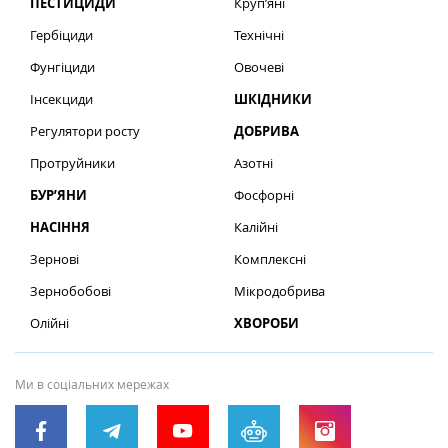
ПЕСТИЦИДИ
Круп’яні
Гербіциди
Технічні
Фунгіциди
Овочеві
Інсекциди
ШКІДНИКИ
Регулятори росту
ДОБРИВА
Протруйники
Азотні
БУР’ЯНИ
Фосфорні
НАСІННЯ
Калійні
Зернові
Комплексні
Зернобобові
Мікродобрива
Олійні
ХВОРОБИ
Ми в соціальних мережах