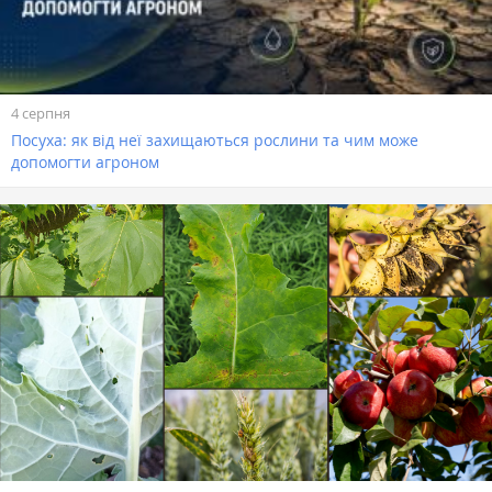
4 серпня
Посуха: як від неї захищаються рослини та чим може
допомогти агроном