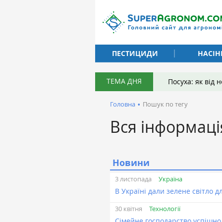
ПЕСТИЦИДИ
НАСІН
ТЕМА ДНЯ
Посуха: як від
Головна
•
Пошук по тегу
Вся інформаці
Новини
Україна
3 листопада
В Україні дали зелене світло 
Технології
30 квітня
Сімейне господарство успішно