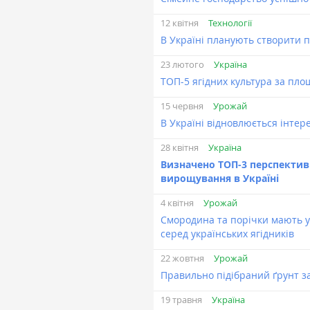
Технології
12 квітня
В Україні планують створити 
Україна
23 лютого
ТОП-5 ягідних культура за пло
Урожай
15 червня
В Україні відновлюється інте
Україна
28 квітня
Визначено ТОП-3 перспективн
вирощування в Україні
Урожай
4 квітня
Смородина та порічки мають 
серед українських ягідників
Урожай
22 жовтня
Правильно підібраний ґрунт за
Україна
19 травня