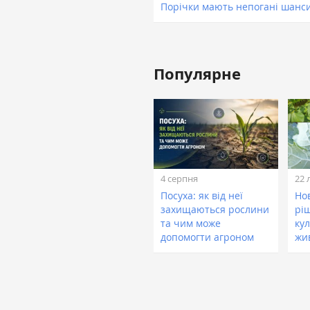
Порічки мають непогані шанс
Популярне
4 серпня
22 
Посуха: як від неї
Нов
захищаються рослини
рі
та чим може
кул
допомогти агроном
жи