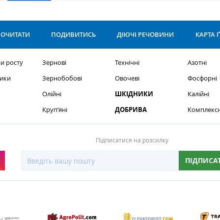
ОЧИТАТИ
ПОДИВИТИСЬ
ДІЮЧІ РЕЧОВИНИ
КАРТА 
и росту
Зернові
Технічні
Азотні
ики
Зернобобові
Овочеві
Фосфорні
Олійні
ШКІДНИКИ
Калійні
Круп’яні
ДОБРИВА
Комплексн
Підписатися на розсилку
ПІДПИСА