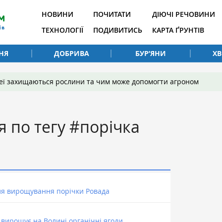
НОВИНИ
ПОЧИТАТИ
ДІЮЧІ РЕЧОВИНИ
ТЕХНОЛОГІЇ
ПОДИВИТИСЬ
КАРТА ҐРУНТІВ
НЯ
ДОБРИВА
БУР’ЯНИ
Х
 неї захищаються рослини та чим може допомогти агроном
я по тегу #порічка
для вирощування порічки Ровада
 вирощує на Волині органічні ягоди