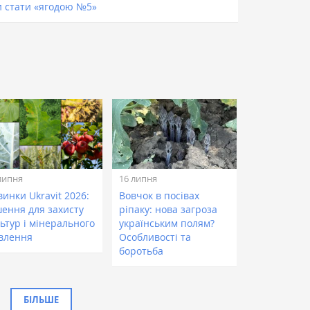
и стати «ягодою №5»
липня
16 липня
инки Ukravit 2026:
Вовчок в посівах
шення для захисту
ріпаку: нова загроза
ьтур і мінерального
українським полям?
влення
Особливості та
боротьба
БІЛЬШЕ