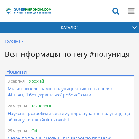
КАТАЛОГ
Головна
•
Вся інформація по тегу #полуниця
Новини
Урожай
9 серпня
Мільйони кілограмів полуниці згниють на полях
Фінляндії без української робочої сили
Технології
28 червня
Науковці розробили систему вирощування полуниці, що
збільшує врожайність вдвічі
Світ
25 червня
Сезон полуниці у Польщі під загрозою провалу: