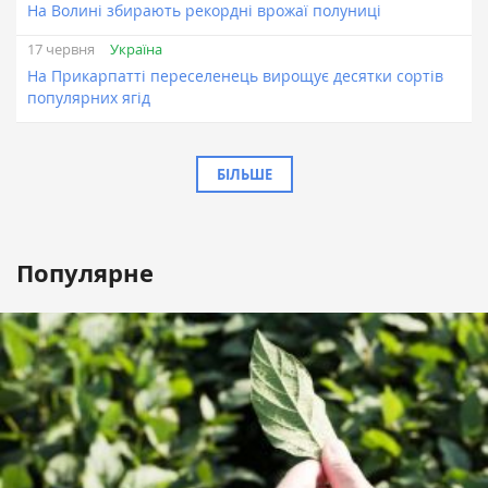
На Волині збирають рекордні врожаї полуниці
Україна
17 червня
На Прикарпатті переселенець вирощує десятки сортів
популярних ягід
БІЛЬШЕ
Популярне