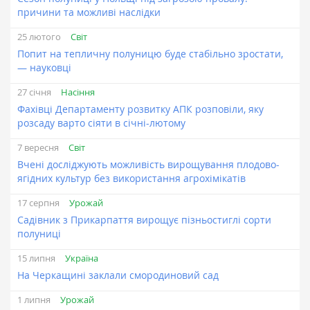
причини та можливі наслідки
Світ
25 лютого
Попит на тепличну полуницю буде стабільно зростати,
— науковці
Насіння
27 січня
Фахівці Департаменту розвитку АПК розповіли, яку
розсаду варто сіяти в січні-лютому
Світ
7 вересня
Вчені досліджують можливість вирощування плодово-
ягідних культур без використання агрохімікатів
Урожай
17 серпня
Садівник з Прикарпаття вирощує пізньостиглі сорти
полуниці
Україна
15 липня
На Черкащині заклали смородиновий сад
Урожай
1 липня