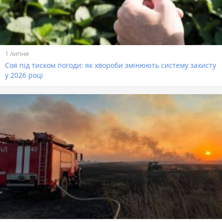
1 липня
Соя під тиском погоди: як хвороби змінюють систему захисту
у 2026 році