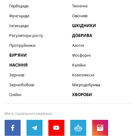
Гербіциди
Технічні
Фунгіциди
Овочеві
Інсекциди
ШКІДНИКИ
Регулятори росту
ДОБРИВА
Протруйники
Азотні
БУР’ЯНИ
Фосфорні
НАСІННЯ
Калійні
Зернові
Комплексні
Зернобобові
Мікродобрива
Олійні
ХВОРОБИ
Ми в соціальних мережах