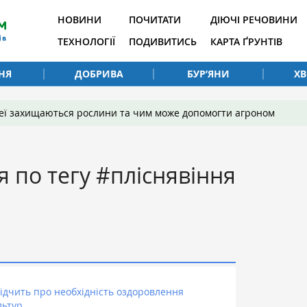
НОВИНИ
ПОЧИТАТИ
ДІЮЧІ РЕЧОВИНИ
ТЕХНОЛОГІЇ
ПОДИВИТИСЬ
КАРТА ҐРУНТІВ
НЯ
ДОБРИВА
БУР’ЯНИ
Х
 неї захищаються рослини та чим може допомогти агроном
я по тегу #пліснявіння
ідчить про необхідність оздоровлення
льтур