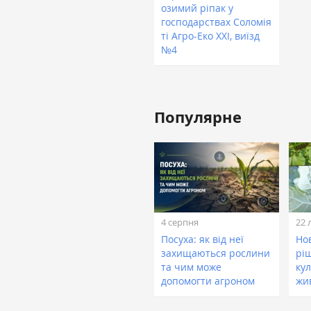
озимий ріпак у
господарствах Соломія
ті Агро-Еко ХХІ, виїзд
№4
Популярне
4 серпня
22 
Посуха: як від неї
Нов
захищаються рослини
рі
та чим може
кул
допомогти агроном
жи