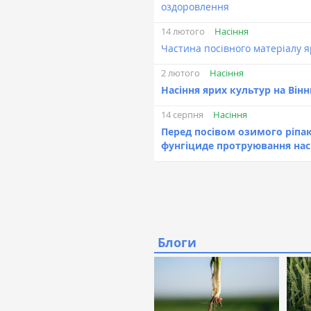
оздоровлення
Насіння
14 лютого
Частина посівного матеріалу 
Насіння
2 лютого
Насіння ярих культур на Він
Насіння
14 серпня
Перед посівом озимого ріпак
фунгіциде протруювання нас
Блоги