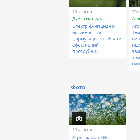
19 червня
30 
Думка експерта
Агр
Спектр фунгіцидної
Агр
активності та
Тех
формуляція: як обрати
вир
ефективний
пше
протруйник
зах
зек
одн
Фото
13 червня
АгроПолігон КВС: