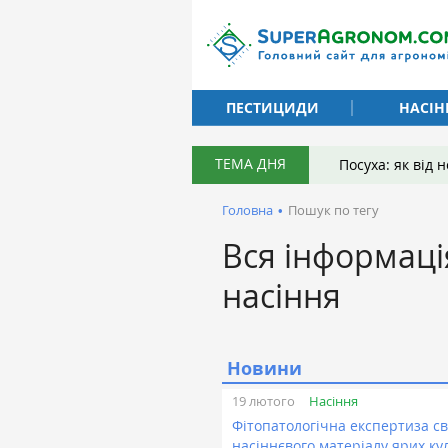
ПЕСТИЦИДИ
НАСІН
ТЕМА ДНЯ
Посуха: як від
Головна
•
Пошук по тегу
Вся інформаці
насіння
Новини
Насіння
19 лютого
Фітопатологічна експертиза св
насіннєвого матеріалу ярих ку