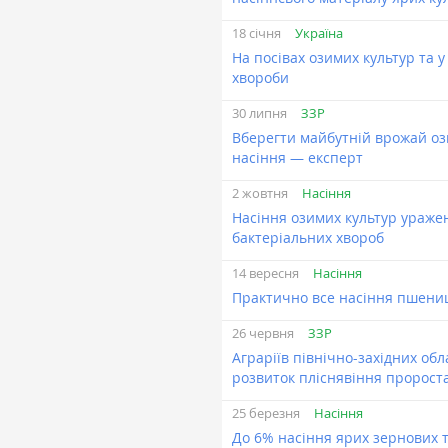
Україна
18 січня
На посівах озимих культур та
хвороби
ЗЗР
30 липня
Вберегти майбутній врожай оз
насіння — експерт
Насіння
2 жовтня
Насіння озимих культур ураже
бактеріальних хвороб
Насіння
14 вересня
Практично все насіння пшениц
ЗЗР
26 червня
Аграріїв північно-західних о
розвиток пліснявіння пророста
Насіння
25 березня
До 6% насіння ярих зернових 