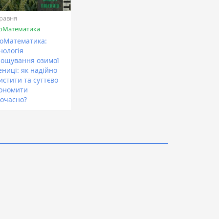
травня
оМатематика
оМатематика:
нологія
ощування озимої
ниці: як надійно
истити та суттєво
ономити
очасно?