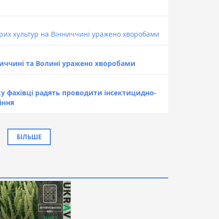
ярих культур на Вінниччині уражено хворобами
ниччині та Волині уражено хворобами
у фахівці радять проводити інсектицидно-
іння
БІЛЬШЕ