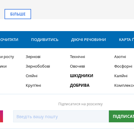
БІЛЬШЕ
ОЧИТАТИ
ПОДИВИТИСЬ
ДІЮЧІ РЕЧОВИНИ
КАРТА 
и росту
Зернові
Технічні
Азотні
ики
Зернобобові
Овочеві
Фосфорні
Олійні
ШКІДНИКИ
Калійні
Круп’яні
ДОБРИВА
Комплексн
Підписатися на розсилку
ПІДПИСА