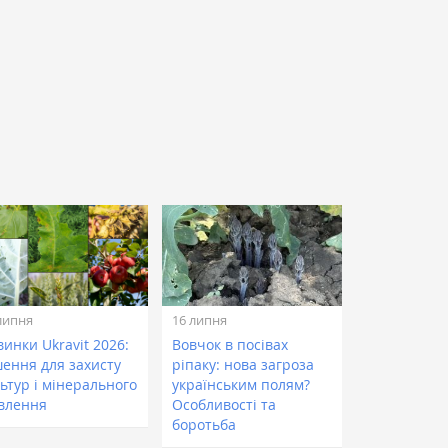
липня
16 липня
инки Ukravit 2026:
Вовчок в посівах
шення для захисту
ріпаку: нова загроза
ьтур і мінерального
українським полям?
влення
Особливості та
боротьба