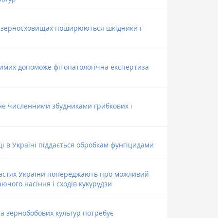
 у зерносховищах поширюються шкідники і
имих допоможе фітопатологічна експертиза
не численними збудниками грибкових і
і в Україні піддається обробкам фунгіцидами
бластях України попереджають про можливий
ючого насіння і сходів кукурудзи
та зернобобових культур потребує