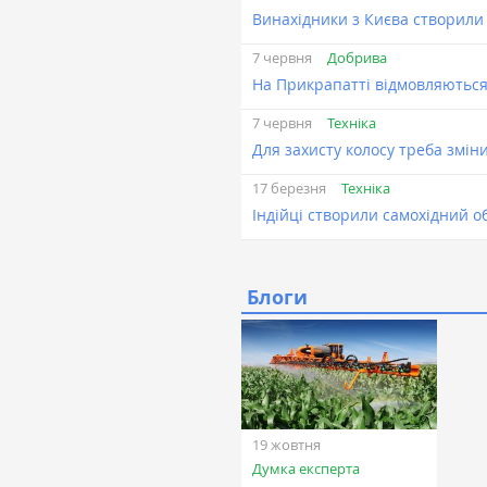
Винахідники з Києва створили
Добрива
7 червня
На Прикрапатті відмовляються 
Техніка
7 червня
Для захисту колосу треба змі
Техніка
17 березня
Індійці створили самохідний 
Блоги
19 жовтня
Думка експерта