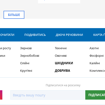
БІЛЬШЕ
ОЧИТАТИ
ПОДИВИТИСЬ
ДІЮЧІ РЕЧОВИНИ
КАРТА 
и росту
Зернові
Технічні
Азотні
ики
Зернобобові
Овочеві
Фосфорні
Олійні
ШКІДНИКИ
Калійні
Круп’яні
ДОБРИВА
Комплексн
Підписатися на розсилку
ПІДПИСА