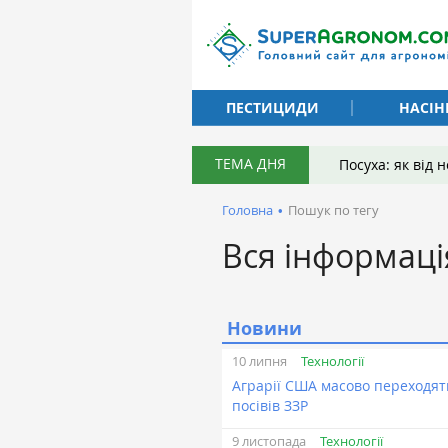
ПЕСТИЦИДИ
НАСІН
ТЕМА ДНЯ
Посуха: як від
Головна
•
Пошук по тегу
Вся інформаці
Новини
Технології
10 липня
Аграрії США масово переходят
посівів ЗЗР
Технології
9 листопада