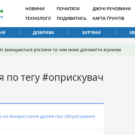
НОВИНИ
ПОЧИТАТИ
ДІЮЧІ РЕЧОВИНИ
ТЕХНОЛОГІЇ
ПОДИВИТИСЬ
КАРТА ҐРУНТІВ
НЯ
ДОБРИВА
БУР’ЯНИ
Х
 неї захищаються рослини та чим може допомогти агроном
я по тегу #оприскувач
ь на використання дронів при обприскуванні