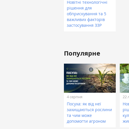
Новітні технологічні
рішення для
обприскування та 5
важливих факторів
застосування ЗЗР
Популярне
4 серпня
22 
Посуха: як від неї
Нов
захищаються рослини
рі
та чим може
кул
допомогти агроном
жи