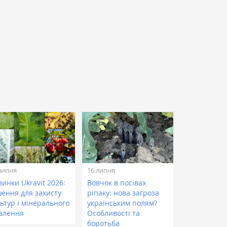
липня
16 липня
инки Ukravit 2026:
Вовчок в посівах
шення для захисту
ріпаку: нова загроза
ьтур і мінерального
українським полям?
влення
Особливості та
боротьба