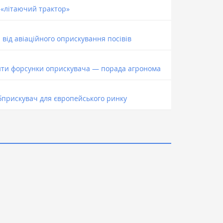
 «літаючий трактор»
від авіаційного оприскування посівів
нити форсунки оприскувача — порада агронома
обприскувач для європейського ринку