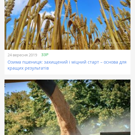
ЗЗР
24 вересня 2019
Озима пшениця: захищений і міцний старт – основа для
кращих результатів