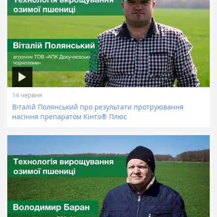
14 червня
Віталій Полянський про результати протруювання
насіння препаратом Кінто® Плюс