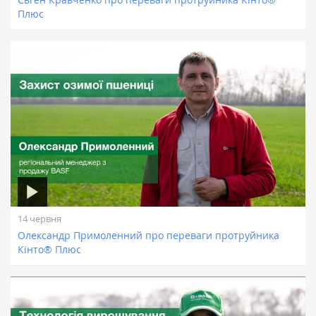
Плюс
14 червня
Олександр Примоленний про переваги протруйника
Кінто® Плюс