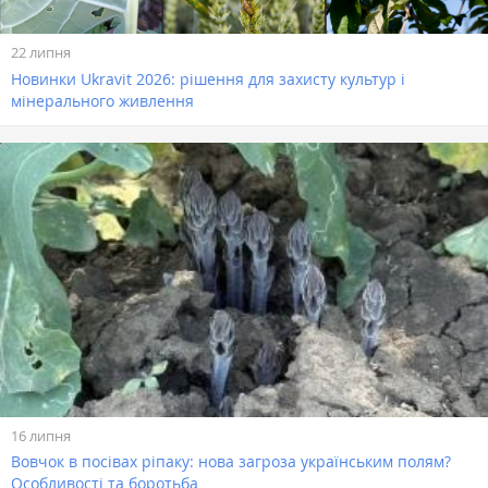
22 липня
Новинки Ukravit 2026: рішення для захисту культур і
мінерального живлення
16 липня
Вовчок в посівах ріпаку: нова загроза українським полям?
Особливості та боротьба