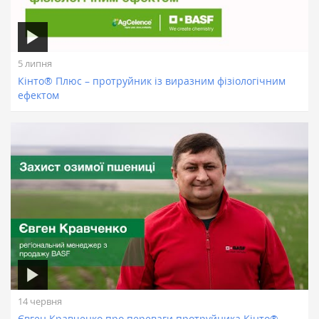
5 липня
Кінто® Плюс – протруйник із виразним фізіологічним
ефектом
14 червня
Євген Кравченко про переваги протруйника Кінто®