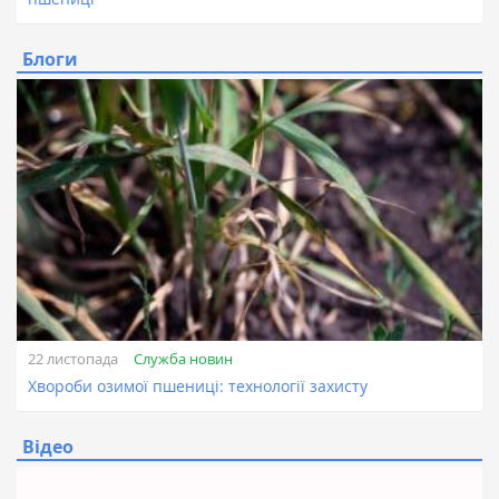
Блоги
Служба новин
22 листопада
Хвороби озимої пшениці: технології захисту
Відео