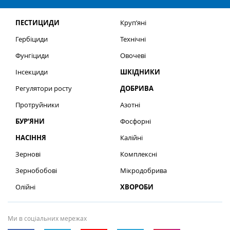
ПЕСТИЦИДИ
Круп’яні
Гербіциди
Технічні
Фунгіциди
Овочеві
Інсекциди
ШКІДНИКИ
Регулятори росту
ДОБРИВА
Протруйники
Азотні
БУР’ЯНИ
Фосфорні
НАСІННЯ
Калійні
Зернові
Комплексні
Зернобобові
Мікродобрива
Олійні
ХВОРОБИ
Ми в соціальних мережах