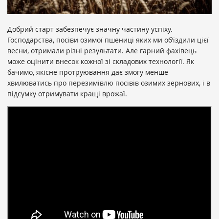
Добрий старт забезпечує значну частину успіху.
Господарства, посіви озимої пшениці яких ми об’їздили цієї
весни, отримали різні результати. Але гарний фахівець
може оцінити внесок кожної зі складових технології. Як
бачимо, якісне протруювання дає змогу менше
хвилюватись про перезимівлю посівів озимих зернових, і в
підсумку отримувати кращі врожаї.