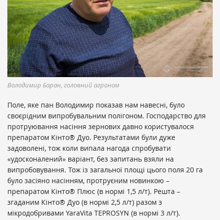
Володимир Баран, головний агроном
Поле, яке пан Володимир показав нам навесні, було
своєрідним випробувальним полігоном. Господарство для
протруювання насіння зернових давно користувалося
препаратом Кінто® Дуо. Результатами були дуже
задоволені, тож коли випала нагода спробувати
«удосконалений» варіант, без запитань взяли на
випробовування. Тож із загальної площі цього поля 20 га
було засіяно насінням, протруєним новинкою –
препаратом Кінто® Плюс (в нормі 1,5 л/т). Решта –
згаданим Кінто® Дуо (в нормі 2,5 л/т) разом з
мікродобривами YaraVita TEPROSYN (в нормі 3 л/т).