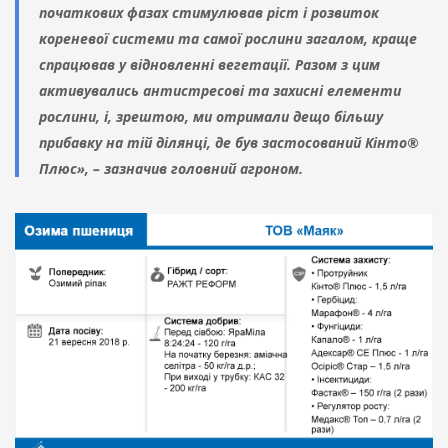
початкових фазах стимулював ріст і розвиток
кореневої системи та самої рослини загалом, краще
спрацював у відновленні вегетації. Разом з цим
активувались антистресові та захисні елементи
рослини, і, зрештою, ми отримали дещо більшу
прибавку на тій ділянці, де був застосований Кінто®
Плюс», – зазначив головний агроном.