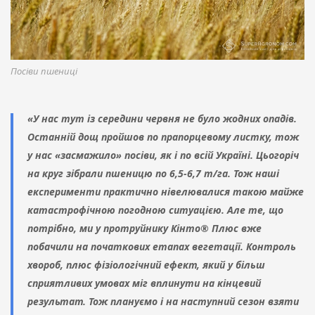
Посіви пшениці
«У нас тут із середини червня не було жодних опадів.
Останній дощ пройшов по прапорцевому листку, тож
у нас «засмажило» посіви, як і по всій Україні. Цьогоріч
на круг зібрали пшеницю по 6,5-6,7 т/га. Тож наші
експерименти практично нівелювалися такою майже
катастрофічною погодною ситуацією. Але те, що
потрібно, ми у протруйнику Кінто® Плюс вже
побачили на початкових етапах вегетації. Контроль
хвороб, плюс фізіологічний ефект, який у більш
сприятливих умовах міг вплинути на кінцевий
результат. Тож плануємо і на наступний сезон взяти