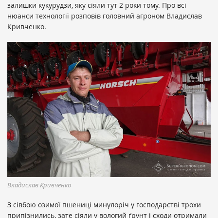
залишки кукурудзи, яку сіяли тут 2 роки тому. Про всі
нюанси технології розповів головний агроном Владислав
Кривченко.
Владислав Кривченко
З сівбою озимої пшениці минулоріч у господарстві трохи
припізнились, зате сіяли у вологий ґрунт і сходи отримали