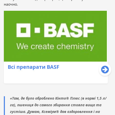
наочно.
Всі препарати BASF
«Там, де було оброблено Кінто® Плюс (в нормі 1,5 л/
га), пшениця до самого збирання стояла вища та
густіша. Думаю, Ксеміум® дав оздоровлення і на