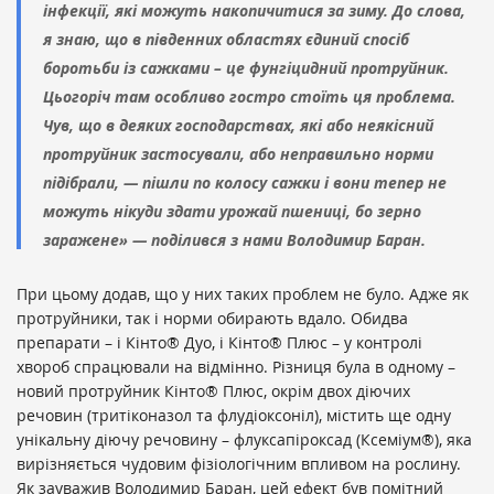
інфекції, які можуть накопичитися за зиму. До слова,
я знаю, що в південних областях єдиний спосіб
боротьби із сажками – це фунгіцидний протруйник.
Цьогоріч там особливо гостро стоїть ця проблема.
Чув, що в деяких господарствах, які або неякісний
протруйник застосували, або неправильно норми
підібрали, — пішли по колосу сажки і вони тепер не
можуть нікуди здати урожай пшениці, бо зерно
заражене» — поділився з нами Володимир Баран.
При цьому додав, що у них таких проблем не було. Адже як
протруйники, так і норми обирають вдало. Обидва
препарати – і Кінто® Дуо, і Кінто® Плюс – у контролі
хвороб спрацювали на відмінно. Різниця була в одному –
новий протруйник Кінто® Плюс, окрім двох діючих
речовин (тритіконазол та флудіоксоніл), містить ще одну
унікальну діючу речовину – флуксапіроксад (Ксеміум®), яка
вирізняється чудовим фізіологічним впливом на рослину.
Як зауважив Володимир Баран, цей ефект був помітний