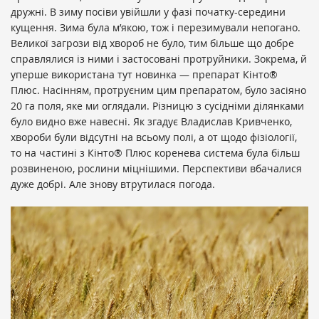
дружні. В зиму посіви увійшли у фазі початку-середини
кущення. Зима була м’якою, тож і перезимували непогано.
Великої загрози від хвороб не було, тим більше що добре
справлялися із ними і застосовані протруйники. Зокрема, й
уперше використана тут новинка — препарат Кінто®
Плюс. Насінням, протруєним цим препаратом, було засіяно
20 га поля, яке ми оглядали. Різницю з сусідніми ділянками
було видно вже навесні. Як згадує Владислав Кривченко,
хвороби були відсутні на всьому полі, а от щодо фізіології,
то на частині з Кінто® Плюс коренева система була більш
розвиненою, рослини міцнішими. Перспективи вбачалися
дуже добрі. Але знову втрутилася погода.