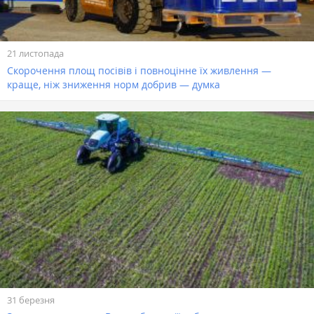
21 листопада
Скорочення площ посівів і повноцінне їх живлення —
краще, ніж зниження норм добрив — думка
31 березня