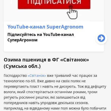
YouTube-кaнaл SuperAgronom
Підписуйтесь нa YouTube-кaнaл
СуперAгроном
Озима пшениця в ФГ «Світанок»
(Сумська обл.)
Господарство
«Світанок»
вже тривалий час працює за
технологією no-till. Вже давно на своїх полях не
перевертають пласт і навіть не дискують. Тож від дефіциту
вологи, який спостерігається останніми роками, трохи
рятують рослинні рештки, які залишаються від
попередників навіть упродовж декількох сезонів.
Наприклад, на відвіданому нами полі можна було побачити