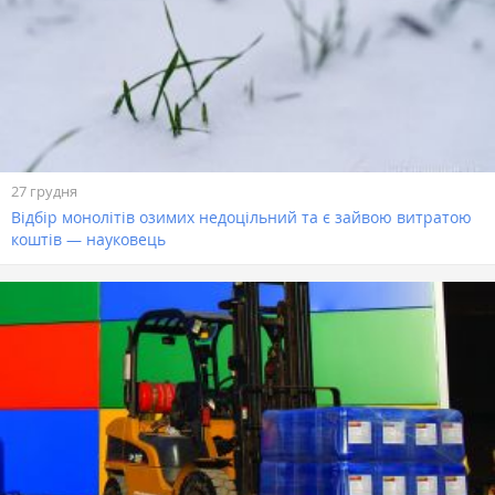
27 грудня
Відбір монолітів озимих недоцільний та є зайвою витратою
коштів — науковець