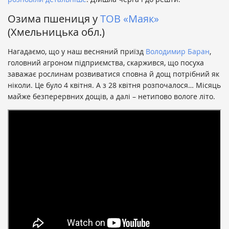
Озима пшениця у
ТОВ «Маяк»
(Хмельницька обл.)
Нагадаємо, що у наш весняний приїзд
Володимир Баран
,
головний агроном підприємства, скаржився, що посуха
заважає рослинам розвиватися сповна й дощ потрібний як
ніколи. Це було 4 квітня. А з 28 квітня розпочалося… Місяць
майже безперервних дощів, а далі – нетипово вологе літо.