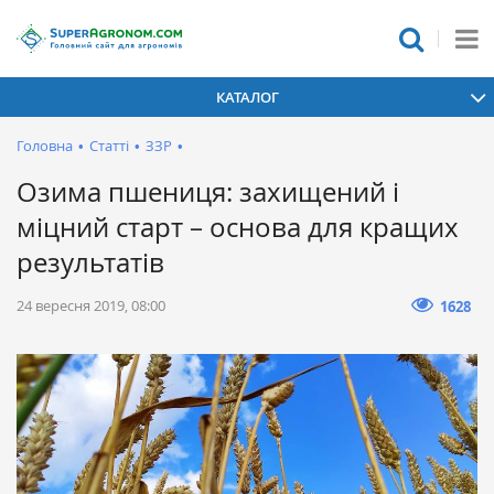
КАТАЛОГ
Головна
•
Статті
•
ЗЗР
•
Озима пшениця: захищений і
міцний старт – основа для кращих
результатів
24 вересня 2019, 08:00
1628