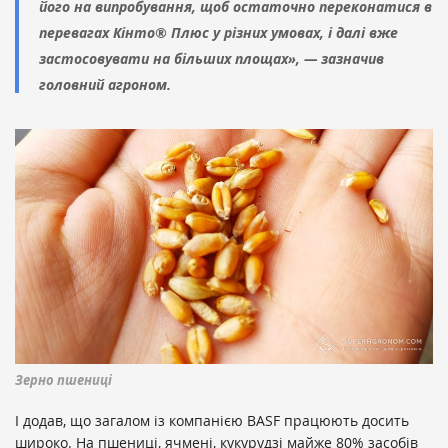
його на випробування, щоб остаточно переконатися в
перевагах Кінто® Плюс у різних умовах, і далі вже
застосовувати на більших площах», — зазначив
головний агроном.
Зерно пшениці
І додав, що загалом із компанією BASF працюють досить
широко. На пшениці, ячмені, кукурудзі майже 80% засобів