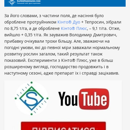
За його словами, з частини поля, де насіння було
оброблене протруйником
Кінто® Дуо
+ Тепросин, зібрали
по 8,75 т/га, а де оброблене
Кінто® Плюс
, – 9,1 т/га. Отже,
вийшло + 0,35 т/га. Як зауважив Володимир Дмитрович,
прибавку очікували трохи більшу. Але, зважаючи на
погодні умови, які до певної міри заважали нормальному
розвитку рослин загалом, такий результат також
показовий. Експерименти з Кінто® Плюс, уже в більш
розширеному вигляді, господарство продовжить і в
наступному сезоні, адже препарат їх і справді зацікавив.