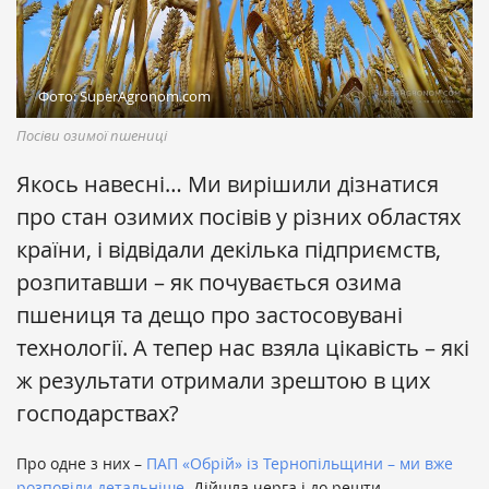
Фото: SuperAgronom.com
Посіви озимої пшениці
Якось навесні… Ми вирішили дізнатися
про стан озимих посівів у різних областях
країни, і відвідали декілька підприємств,
розпитавши – як почувається озима
пшениця та дещо про застосовувані
технології. А тепер нас взяла цікавість – які
ж результати отримали зрештою в цих
господарствах?
Про одне з них –
ПАП «Обрій» із Тернопільщини – ми вже
розповіли детальніше
. Дійшла черга і до решти.