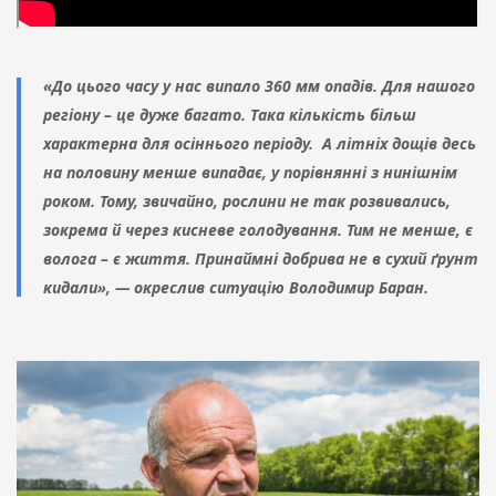
«До цього часу у нас випало 360 мм опадів. Для нашого
регіону – це дуже багато. Така кількість більш
характерна для осіннього періоду. А літніх дощів десь
на половину менше випадає, у порівнянні з нинішнім
роком. Тому, звичайно, рослини не так розвивались,
зокрема й через кисневе голодування. Тим не менше, є
волога – є життя. Принаймні добрива не в сухий ґрунт
кидали», — окреслив ситуацію Володимир Баран.