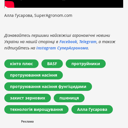
Алла Гусарова, SuperAgronom.com
Дізнавайтесь першими найсвіжіші агрономічні новини
України на нашій сторінці в
Facebook
,
Telegram
, а також
підписуйтесь на
Instagram СуперАгронома
.
кінто плюс
BASF
протруйники
протруювання насіння
протруювання насіння фунгіцидами
захист зернових
пшениця
технологія вирощування
Алла Гусарова