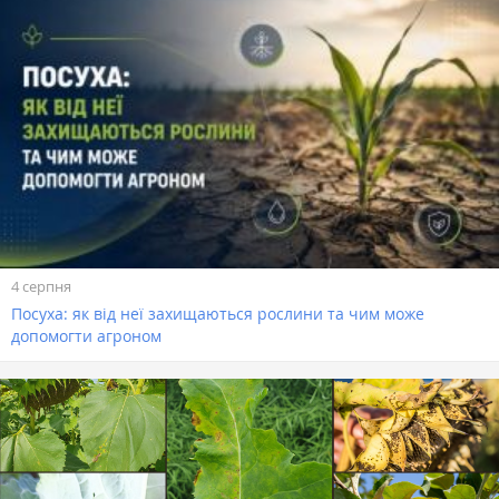
4 серпня
Посуха: як від неї захищаються рослини та чим може
допомогти агроном