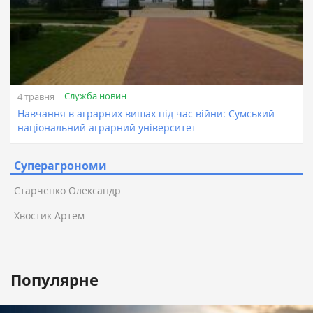
Служба новин
4 травня
Навчання в аграрних вишах під час війни: Сумський
національний аграрний університет
Суперагрономи
Старченко Олександр
Хвостик Артем
Популярне