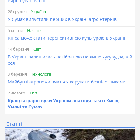
вирощування сої
Україна
28 грудня
У Сумах випустили перших в Україні агроінтернів
Насіння
5 квітня
Кіноа може стати перспективною культурою в Україні
Світ
14 березня
В Україні залишилась незібраною не лише кукурудза, а й
соя
Технології
9 березня
Майбутні агрономи вчаться керувати безпілотниками
Світ
7 лютого
Кращі аграрні вузи України знаходяться в Києві,
Умані та Сумах
Статті