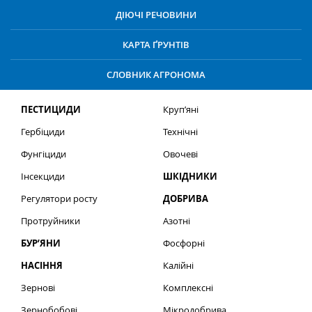
ДІЮЧІ РЕЧОВИНИ
КАРТА ҐРУНТІВ
СЛОВНИК АГРОНОМА
ПЕСТИЦИДИ
Круп’яні
Гербіциди
Технічні
Фунгіциди
Овочеві
Інсекциди
ШКІДНИКИ
Регулятори росту
ДОБРИВА
Протруйники
Азотні
БУР’ЯНИ
Фосфорні
НАСІННЯ
Калійні
Зернові
Комплексні
Зернобобові
Мікродобрива