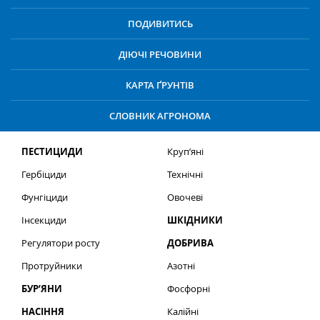
ПОДИВИТИСЬ
ДІЮЧІ РЕЧОВИНИ
КАРТА ҐРУНТІВ
СЛОВНИК АГРОНОМА
ПЕСТИЦИДИ
Круп’яні
Гербіциди
Технічні
Фунгіциди
Овочеві
Інсекциди
ШКІДНИКИ
Регулятори росту
ДОБРИВА
Протруйники
Азотні
БУР’ЯНИ
Фосфорні
НАСІННЯ
Калійні