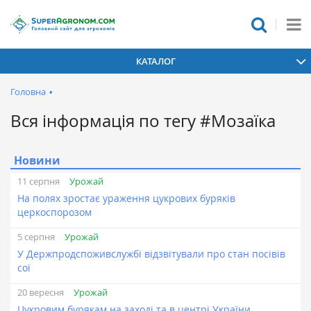
КАТАЛОГ
Головна
•
Вся інформація по тегу #Мозаїка
Новини
Урожай
11 серпня
На полях зростає ураження цукрових буряків
церкоспорозом
Урожай
5 серпня
У Держпродспоживслужбі відзвітували про стан посівів
сої
Урожай
20 вересня
Цукровим бурякам на заході та в центрі України