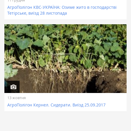
АгроПолігон КВС-УКРАЇНА: Озиме жито в господарстві
Тетірське, виїзд 28 листопада
13 жовтня
АгроПолігон Кернел. Сидерати. Виїзд 25.09.2017