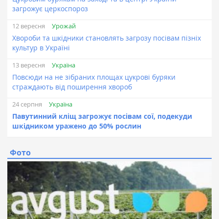
загрожує церкоспороз
Урожай
12 вересня
Хвороби та шкідники становлять загрозу посівам пізніх
культур в Україні
Україна
13 вересня
Повсюди на не зібраних площах цукрові буряки
страждають від поширення хвороб
Україна
24 серпня
Павутинний кліщ загрожує посівам сої, подекуди
шкідником уражено до 50% рослин
Фото