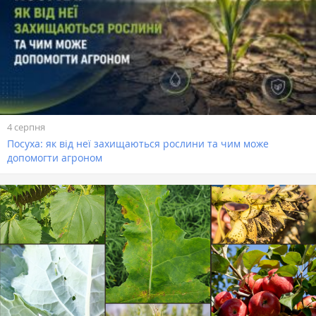
4 серпня
Посуха: як від неї захищаються рослини та чим може
допомогти агроном