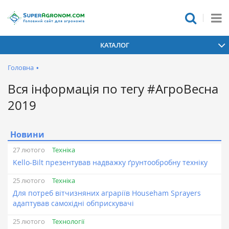
КАТАЛОГ
Головна
•
Вся інформація по тегу #АгроВесна
2019
Новини
Техніка
27 лютого
Kello-Bilt презентував надважку ґрунтообробну техніку
Техніка
25 лютого
Для потреб вітчизняних аграріїв Househam Sprayers
адаптував самохідні обприскувачі
Технології
25 лютого