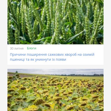
Блоги
30 липня
Причини поширення сажкових хвороб на озимій
пшениці та як уникнути їх появи