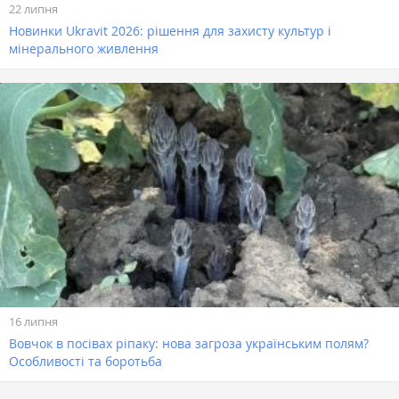
22 липня
Новинки Ukravit 2026: рішення для захисту культур і
мінерального живлення
16 липня
Вовчок в посівах ріпаку: нова загроза українським полям?
Особливості та боротьба