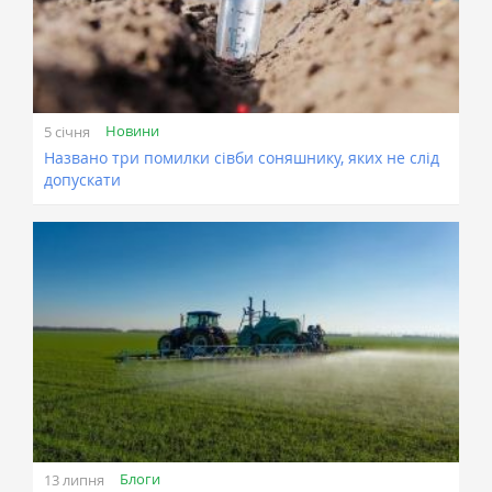
Новини
5 січня
Названо три помилки сівби соняшнику, яких не слід
допускати
Блоги
13 липня