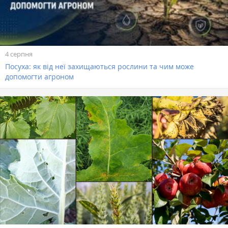
4 серпня
Посуха: як від неї захищаються рослини та чим може
допомогти агроном