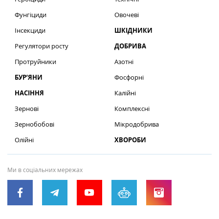
Фунгіциди
Овочеві
Інсекциди
ШКІДНИКИ
Регулятори росту
ДОБРИВА
Протруйники
Азотні
БУР’ЯНИ
Фосфорні
НАСІННЯ
Калійні
Зернові
Комплексні
Зернобобові
Мікродобрива
Олійні
ХВОРОБИ
Ми в соціальних мережах