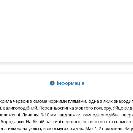
Інформація
крила червоні з сімома чорними плямами, одна з яких знаходит
 валикоподібний. Передньоспинка жовтого кольору. Яйце вид
оложенні. Личинка 9-10 мм завдовжки, камподеоподібна, зверху
 бородавки. На бічній частині першого, четвертого та сьомого 
дстилкою на узліссі, в лісосмугах, садах. Має 1-2 покоління. Яй