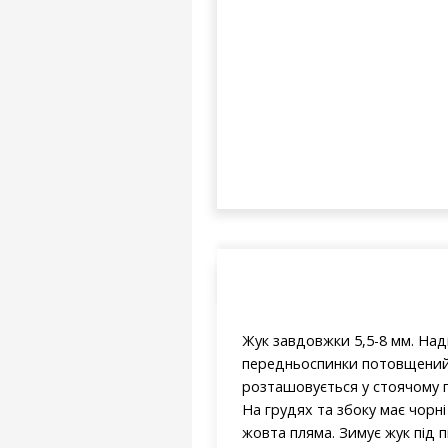
Жук завдовжки 5,5-8 мм. Над
передньоспинки потовщений,
розташовується у стоячому п
На грудях та збоку має чорні
жовта пляма. Зимує жук під пі