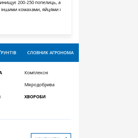
 винищує 200-250 попелиць, а
 іншими комахами, яйцями і
ҐРУНТІВ
СЛОВНИК АГРОНОМА
А
Комплексні
Мікродобрива
і
ХВОРОБИ