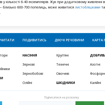
ів у кількості 6-40 екземплярів. Жук при додатковому живленні
 — близько 600-700 попелиць, може живитися
листоблішками
та
.
ЧИТАТИ
ПОДИВИТИСЬ
ДІЮЧІ РЕЧОВИНИ
КАРТА 
ятори
НАСІННЯ
Круп’яні
ДОБРИВ
Зернові
Технічні
Азотні
уйники
Зернобобові
Овочеві
Фосфорн
НИ
Олійні
ШКІДНИКИ
Калійні
Підписатися на розсилку