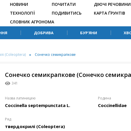
НОВИНИ
ПОЧИТАТИ
ДІЮЧІ РЕЧОВИНИ
ТЕХНОЛОГІЇ
ПОДИВИТИСЬ
КАРТА ҐРУНТІВ
СЛОВНИК АГРОНОМА
ННЯ
ДОБРИВА
БУР’ЯНИ
ХВ
лі (Coleoptera)
Сонечко семикрапкове
Сонечко семикрапкове (Сонечко семикра
341
Назва латиницею
Родина
Coccinella septempunctata L.
Coccinellidae
Ряд
твердокрилі (Coleoptera)