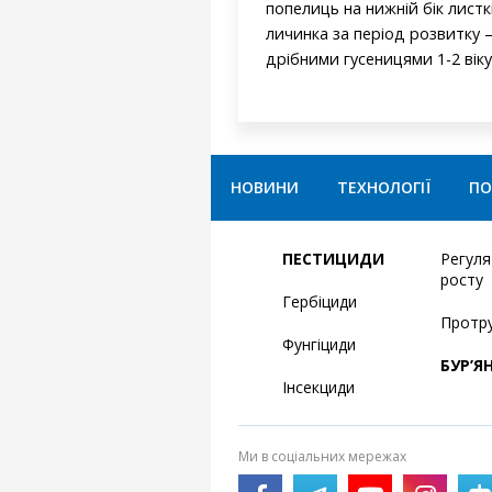
попелиць на нижній бік листк
личинка за період розвитку
дрібними гусеницями 1-2 віку
НОВИНИ
ТЕХНОЛОГІЇ
ПО
ПЕСТИЦИДИ
Регул
росту
Гербіциди
Протр
Фунгіциди
БУР’Я
Інсекциди
Ми в соціальних мережах