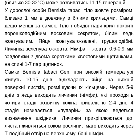
(близько 30-33°С) може розвиватись 11-15 генерацій.
У дорослої особи Bemisia tabaci тіло жовте розміром
близько 1 мм в довжину з білими крильцями. Самці
дещо менші за самок. Тіло і обидві пари крил покриті
порошкоподібним восковим секретом, білим ледь
жовтуватим. Яйця жовтувато-зелені, грушоподібні.
Личинка зеленувато-жовта. Німфа – жовта, 0,6-0,9 мм
завдовжки з двома короткими хвостовими щетинками,
на спині 1-7 пар щетинок.
Самки Bemisia tabaci Gen. при високій температурі
живуть 10-15 днів, відкладають яйця на нижній
поверхні листків, розміщуючи їх кільцями. Через 5-9
днів з яєць виходять личинки (німфи), які проходять
чотири стадії розвитку кожна тривалістю 2-4 дні, 4
стадія називається «пупарій» за якою ведеться
визначення шкідника. Личинки прикріплюються до
листа і живляться соком рослини. Імаго виходить через
Т-подібний отвір на верхньому боці німфи.