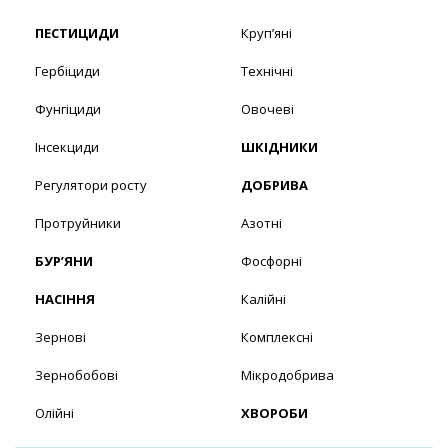
ПЕСТИЦИДИ
Круп’яні
Гербіциди
Технічні
Фунгіциди
Овочеві
Інсекциди
ШКІДНИКИ
Регулятори росту
ДОБРИВА
Протруйники
Азотні
БУР’ЯНИ
Фосфорні
НАСІННЯ
Калійні
Зернові
Комплексні
Зернобобові
Мікродобрива
Олійні
ХВОРОБИ