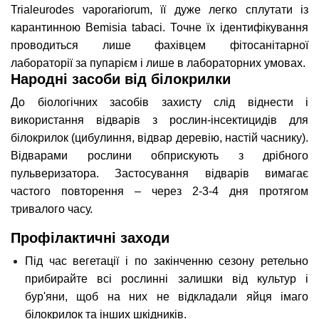
Trialeurodes vaporariorum, її дуже легко сплутати із
карантинною Bemisia tabaci. Точне їх ідентифікування
проводиться лише фахівцем фітосанітарної
лабораторії за пупарієм і лише в лабораторних умовах.
Народні засоби від білокрилки
До біологічних засобів захисту слід віднести і
використання відварів з рослин-інсектицидів для
білокрилок (цибулиння, відвар деревію, настій часнику).
Відварами рослини обприскують з дрібного
пульверизатора. Застосування відварів вимагає
частого повторення – через 2-3-4 дня протягом
тривалого часу.
Профілактичні заходи
Під час вегетації і по закінченню сезону ретельно
прибирайте всі рослинні залишки від культур і
бур'яни, щоб на них не відкладали яйця імаго
білокрилок та інших шкідників.