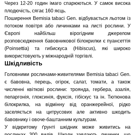
Через 12-20 годин імаго спарюються. У самок висока
плодючість, сягає 160 яєць.
Поширення Bemisia tabaci Gen. відбувається льотом із
потоком повітря або личинками на листі рослини. У
Європі найбільш вірогідним джерелом
розповсюдження бавовникової білокрилки є пуансеттія
(Poinsettia) та гибискуса (Hibiscus), які широко
використовують у міжнародній торгівлі.
Шкідливість
Головними рослинами-живителями Bemisia tabaci Gen.
є бавовна, перець, огірок, салат, томати, а також
численні квіткові рослини: троянда, гербера, азалія,
пеларгонія, глоксинія, фуксія, гібіскус та ін. Тютюнова
білокрилка, на відмінну від оранжерейної, рідко
заселяється на цитрусових але активно шкодить
бавовнику і овоче-баштанним культурам.
У відкритому ґрунті шкідник може живитись на
рослинах 300 видів. Шкоди завдають личинки, що