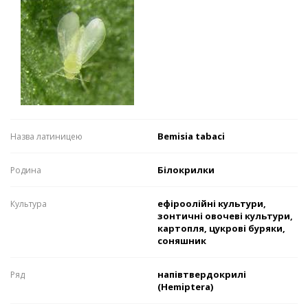
Bemisia tabaci
Назва латиницею
Білокрилки
Родина
ефіроолійні культури,
Культура
зонтичні овочеві культури,
картопля, цукрові буряки,
соняшник
напівтвердокрилі
Ряд
(Hemiptera)