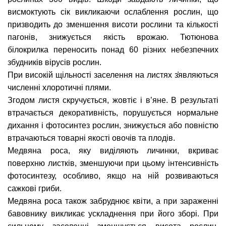
висмоктують сік викликаючи ослаблення рослин, що
призводить до зменшення висоти рослини та кількості
пагонів, знижується якість врожаю. Тютюнова
білокрилка переносить понад 60 різних небезпечних
збудників вірусів рослин.
При високій щільності заселення на листях з҆являються
численні хлоротичні плями.
Згодом листя скручується, жовтіє і в’яне. В результаті
втрачається декоративність, порушується нормальне
дихання і фотосинтез рослин, знижується або повністю
втрачаються товарні якості овочів та плодів.
Медвяна роса, яку виділяють личинки, вкриває
поверхню листків, зменшуючи при цьому інтенсивність
фотосинтезу, особливо, якщо на ній розвиваються
сажкові гриби.
Медвяна роса також забруднює квіти, а при зараженні
бавовнику викликає ускладнення при його зборі. При