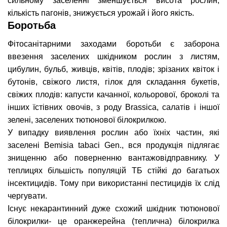
сильному заселенні зменшується висота рослин,
кількість пагонів, знижується урожай і його якість.
Боротьба
Фітосанітарними заходами боротьби є заборона
ввезення заселених шкідником рослин з листям,
цибулин, бульб, живців, квітів, плодів; зрізаних квіток і
бутонів, свіжого листя, гілок для складання букетів,
свіжих плодів: капусти качанної, кольорової, броколі та
інших їстівних овочів, з роду Brassica, салатів і іншої
зелені, заселених тютюнової білокрилкою.
У випадку виявлення рослин або їхніх частин, які
заселені Bemisia tabaci Gen., вся продукція підлягає
знищенню або поверненню вантажовідправнику. У
теплицях більшість популяцій ТБ стійкі до багатьох
інсектицидів. Тому при використанні пестицидів їх слід
чергувати.
Існує некарантинний дуже схожий шкідник тютюнової
білокрилки- це оранжерейна (теплична) білокрилка